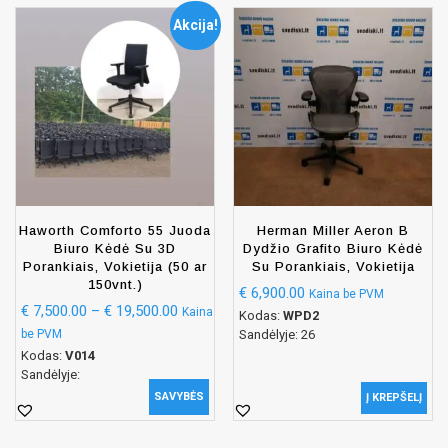
Akcija!
Haworth Comforto 55 Juoda
Herman Miller Aeron B
Biuro Kėdė Su 3D
Dydžio Grafito Biuro Kėdė
Porankiais, Vokietija (50 ar
Su Porankiais, Vokietija
150vnt.)
€
6,900.00
Kaina be PVM
€
7,500.00
–
€
19,500.00
Kaina
Kodas:
WPD2
be PVM
Sandėlyje: 26
Kodas:
V014
Sandėlyje:
SAVYBĖS
Į KREPŠELĮ