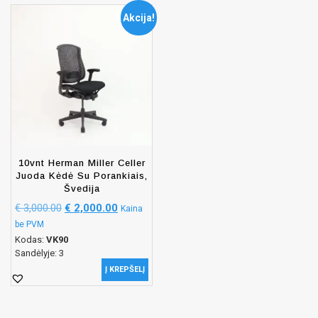
Akcija!
10vnt Herman Miller Celler
Juoda Kėdė Su Porankiais,
Švedija
€
3,000.00
€
2,000.00
Kaina
be PVM
Kodas:
VK90
Sandėlyje: 3
Į KREPŠELĮ