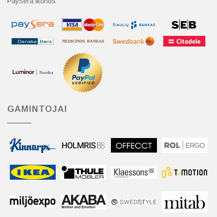
PaySera ikonos
GAMINTOJAI