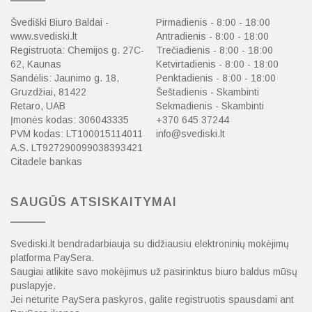
Švediški Biuro Baldai -
Pirmadienis - 8:00 - 18:00
www.svediski.lt
Antradienis - 8:00 - 18:00
Registruota: Chemijos g. 27C-
Trečiadienis - 8:00 - 18:00
62, Kaunas
Ketvirtadienis - 8:00 - 18:00
Sandėlis: Jaunimo g. 18,
Penktadienis - 8:00 - 18:00
Gruzdžiai, 81422
Šeštadienis - Skambinti
Retaro, UAB
Sekmadienis - Skambinti
Įmonės kodas: 306043335
+370 645 37244
PVM kodas: LT100015114011
info@svediski.lt
A.S. LT927290099038393421
Citadele bankas
SAUGŪS ATSISKAITYMAI
Svediski.lt bendradarbiauja su didžiausiu elektroninių mokėjimų
platforma PaySera.
Saugiai atlikite savo mokėjimus už pasirinktus biuro baldus mūsų
puslapyje.
Jei neturite PaySera paskyros, galite registruotis spausdami ant