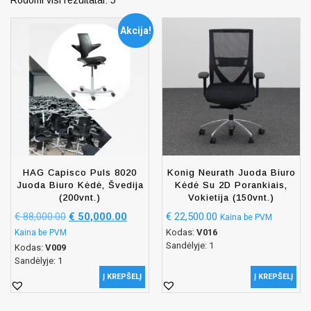
Rodomi visi rezultatai: 5
Akcija!
HAG Capisco Puls 8020
Konig Neurath Juoda Biuro
Juoda Biuro Kėdė, Švedija
Kėdė Su 2D Porankiais,
(200vnt.)
Vokietija (150vnt.)
€
88,000.00
€
50,000.00
€
22,500.00
Kaina be PVM
Kodas:
V016
Kaina be PVM
Sandėlyje: 1
Kodas:
V009
Sandėlyje: 1
Į KREPŠELĮ
Į KREPŠELĮ