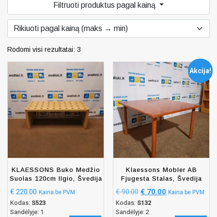
Filtruoti produktus pagal kainą
Rodomi visi rezultatai: 3
Akcija!
KLAESSONS Buko Medžio
Klaessons Mobler AB
Suolas 120cm Ilgio, Švedija
Fjugesta Stalas, Švedija
€
220.00
€
90.00
€
70.00
Kaina be PVM
Kaina be PVM
Kodas:
S523
Kodas:
S132
Sandėlyje: 1
Sandėlyje: 2