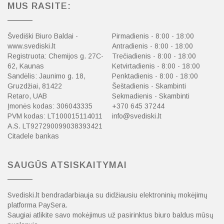
MUS RASITE:
Švediški Biuro Baldai -
Pirmadienis - 8:00 - 18:00
www.svediski.lt
Antradienis - 8:00 - 18:00
Registruota: Chemijos g. 27C-
Trečiadienis - 8:00 - 18:00
62, Kaunas
Ketvirtadienis - 8:00 - 18:00
Sandėlis: Jaunimo g. 18,
Penktadienis - 8:00 - 18:00
Gruzdžiai, 81422
Šeštadienis - Skambinti
Retaro, UAB
Sekmadienis - Skambinti
Įmonės kodas: 306043335
+370 645 37244
PVM kodas: LT100015114011
info@svediski.lt
A.S. LT927290099038393421
Citadele bankas
SAUGŪS ATSISKAITYMAI
Svediski.lt bendradarbiauja su didžiausiu elektroninių mokėjimų
platforma PaySera.
Saugiai atlikite savo mokėjimus už pasirinktus biuro baldus mūsų