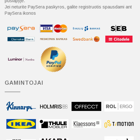
puslapyje.
Jei neturite PaySera paskyros, galite registruotis spausdami ant
PaySera ikonos
GAMINTOJAI