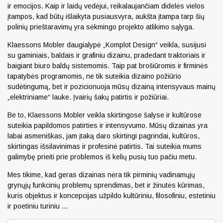
ir emocijos. Kaip ir laidų vedėjui, reikalaujančiam didelės vielos
įtampos, kad būtų išlaikyta pusiausvyra, aukšta įtampa tarp šių
polinių prieštaravimų yra sėkmingo projekto atlikimo sąlyga.
Klaessons Mobler daugialypė „Komplot Design“ veikla, susijusi
su gaminiais, baldais ir grafiniu dizainu, pradedant traktoriais ir
baigiant biuro baldų sistemomis. Taip pat brošiūromis ir firminės
tapatybės programomis, ne tik suteikia dizaino požiūrio
sudėtingumą, bet ir pozicionuoja mūsų dizainą intensyvaus mainų
„elektriniame“ lauke. Įvairių šakų patirtis ir požiūriai.
Be to, Klaessons Mobler veikla skirtingose ​​šalyse ir kultūrose
suteikia papildomos patirties ir intensyvumo. Mūsų dizainas yra
labai asmeniškas, jam įtaką daro skirtingi pagrindai, kultūros,
skirtingas išsilavinimas ir profesinė patirtis. Tai suteikia mums
galimybę prieiti prie problemos iš kelių pusių tuo pačiu metu.
Mes tikime, kad geras dizainas nėra tik pirminių vadinamųjų
grynųjų funkcinių problemų sprendimas, bet ir žinutės kūrimas,
kuris objektus ir koncepcijas užpildo kultūriniu, filosofiniu, estetiniu
ir poetiniu turiniu …