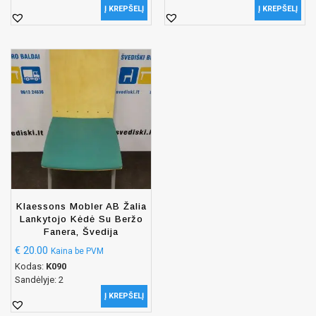
Į KREPŠELĮ
Į KREPŠELĮ
Klaessons Mobler AB Žalia
Lankytojo Kėdė Su Beržo
Fanera, Švedija
€
20.00
Kaina be PVM
Kodas:
K090
Sandėlyje: 2
Į KREPŠELĮ