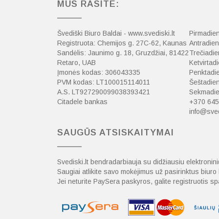
MUS RASITE:
Švediški Biuro Baldai - www.svediski.lt
Pirmadien
Registruota: Chemijos g. 27C-62, Kaunas
Antradien
Sandėlis: Jaunimo g. 18, Gruzdžiai, 81422
Trečiadie
Retaro, UAB
Ketvirtadi
Įmonės kodas: 306043335
Penktadie
PVM kodas: LT100015114011
Šeštadien
A.S. LT927290099038393421
Sekmadien
Citadele bankas
+370 645
info@sved
SAUGŪS ATSISKAITYMAI
Svediski.lt bendradarbiauja su didžiausiu elektroni
Saugiai atlikite savo mokėjimus už pasirinktus biur
Jei neturite PaySera paskyros, galite registruotis 