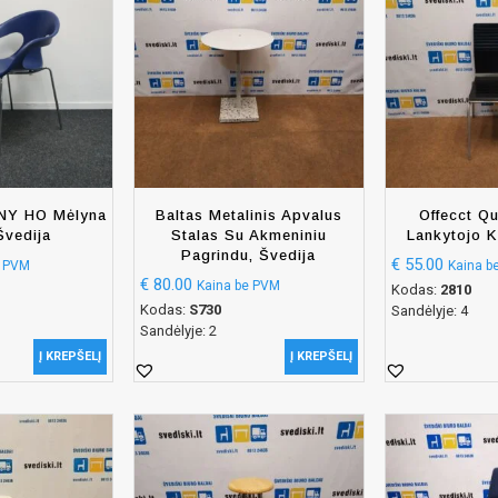
Y HO Mėlyna
Baltas Metalinis Apvalus
Offecct Q
Švedija
Stalas Su Akmeniniu
Lankytojo K
Pagrindu, Švedija
€
55.00
e PVM
Kaina b
€
80.00
Kaina be PVM
Kodas:
2810
Kodas:
S730
Sandėlyje: 4
Sandėlyje: 2
Į KREPŠELĮ
Į KREPŠELĮ