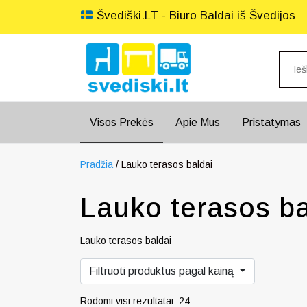
Švediški.LT - Biuro Baldai iš Švedijos
Visos Prekės
Apie Mus
Pristatymas
Pradžia
/ Lauko terasos baldai
Lauko terasos ba
Lauko terasos baldai
Filtruoti produktus pagal kainą
Rodomi visi rezultatai: 24