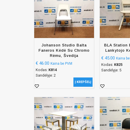
Johanson Studio Balta
BLA Station 
Faneros Kėdė Su Chromo
Lankytojo K
Rėmu, Švedija
€
45.00
Kaina b
€
46.00
Kaina be PVM
Kodas:
K825
Kodas:
K814
Sandėlyje: 5
Sandėlyje: 2
Į KREPŠELĮ