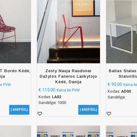
T Bordo Kėdė,
Zesty Nauja Raudonai
Baltas Stala
lija
Dažytos Faneros Lankytojo
Stalvirši
Kėdė, Danija
€
95.00
be PVM
Kaina b
€
115.00
Kaina be PVM
Kodas:
AD00
Kodas:
LA02
Sandėlyje:
Sandėlyje: 1000
Į KREPŠELĮ
Į KREPŠELĮ