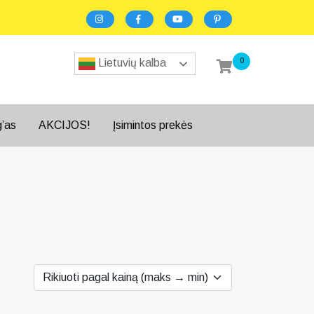
0
Lietuvių kalba
g’as
AKCIJOS!
Įsimintos prekės