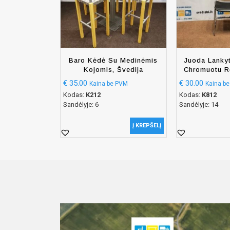
Baro Kėdė Su Medinėmis
Juoda Lanky
Kojomis, Švedija
Chromuotu R
€
35.00
€
30.00
Kaina be PVM
Kaina b
Kodas:
K212
Kodas:
K812
Sandėlyje: 6
Sandėlyje: 14
Į KREPŠELĮ