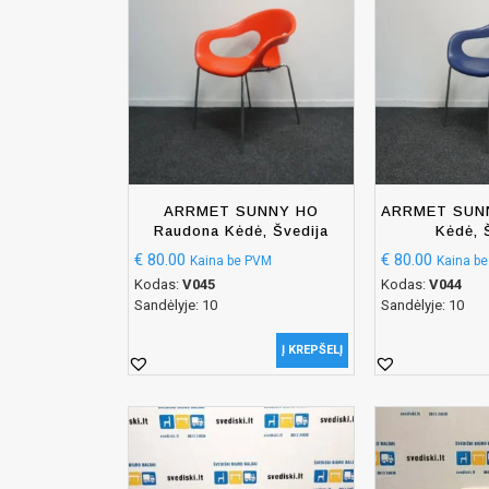
ARRMET SUNNY HO
ARRMET SUNN
Raudona Kėdė, Švedija
Kėdė, 
€
80.00
€
80.00
Kaina be PVM
Kaina b
Kodas:
V045
Kodas:
V044
Sandėlyje: 10
Sandėlyje: 10
Į KREPŠELĮ