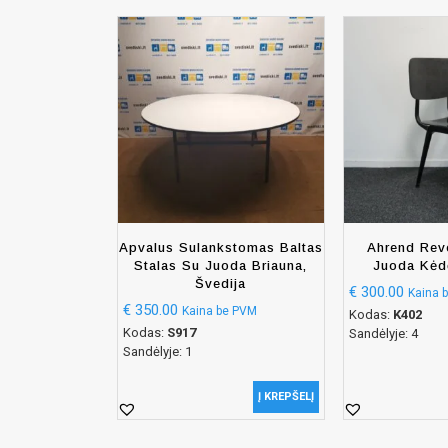
Apvalus Sulankstomas Baltas
Ahrend Revo
Stalas Su Juoda Briauna,
Juoda Kėdė
Švedija
€
300.00
Kaina 
€
350.00
Kaina be PVM
Kodas:
K402
Kodas:
S917
Sandėlyje: 4
Sandėlyje: 1
Į KREPŠELĮ