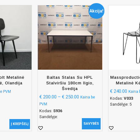
Akcija!
lt Metalinė
Baltas Stalas Su HPL
Massproducti
, Olandija
Stalviršiu 180cm Ilgio,
Metalinė K
Švedija
€
240.00
be PVM
Kaina
€
200.00
–
€
250.00
Kaina be
Kodas:
V033
PVM
Sandėlyje: 5
Kodas:
S936
Sandėlyje:
SAVYBĖS
Į KREPŠELĮ