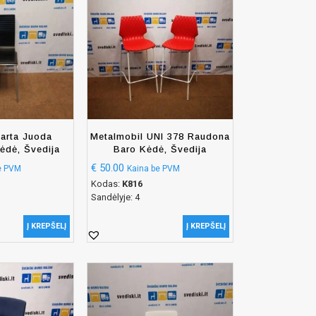
uarta Juoda
Metalmobil UNI 378 Raudona
ėdė, Švedija
Baro Kėdė, Švedija
€
50.00
e PVM
Kaina be PVM
Kodas:
K816
Sandėlyje: 4
Į KREPŠELĮ
Į KREPŠELĮ