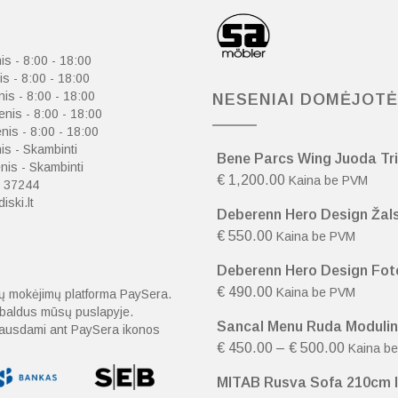
is - 8:00 - 18:00
is - 8:00 - 18:00
nis - 8:00 - 18:00
NESENIAI DOMĖJOT
enis - 8:00 - 18:00
nis - 8:00 - 18:00
is - Skambinti
Bene Parcs Wing Juoda Tri
is - Skambinti
€
1,200.00
Kaina be PVM
 37244
iski.lt
Deberenn Hero Design Žals
€
550.00
Kaina be PVM
Deberenn Hero Design Fote
€
490.00
Kaina be PVM
nių mokėjimų platforma PaySera.
o baldus mūsų puslapyje.
Sancal Menu Ruda Modulin
spausdami ant PaySera ikonos
€
450.00
–
€
500.00
Kaina b
MITAB Rusva Sofa 210cm Il