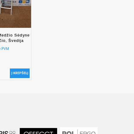
Medžio Sėdyne
io, Švedija
e PVM
Į KREPŠELĮ