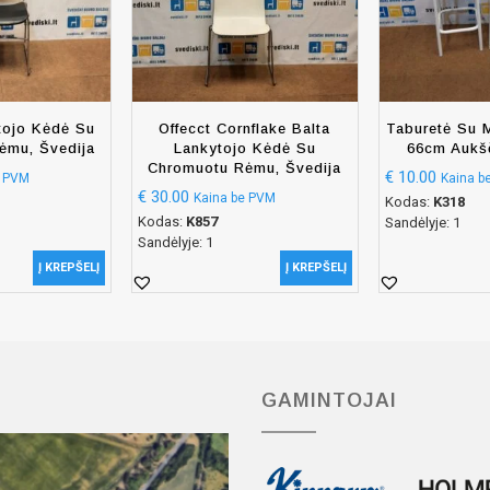
tojo Kėdė Su
Offecct Cornflake Balta
Taburetė Su 
ėmu, Švedija
Lankytojo Kėdė Su
66cm Aukšč
Chromuotu Rėmu, Švedija
€
10.00
e PVM
Kaina b
€
30.00
Kaina be PVM
Kodas:
K318
Kodas:
K857
Sandėlyje: 1
Sandėlyje: 1
Į KREPŠELĮ
Į KREPŠELĮ
GAMINTOJAI