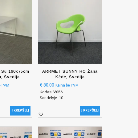
s Su 160x75cm
ARRMET SUNNY HO Žalia
u, Švedija
Kėdė, Švedija
€
80.00
e PVM
Kaina be PVM
Kodas:
V056
Sandėlyje: 10
Į KREPŠELĮ
Į KREPŠELĮ