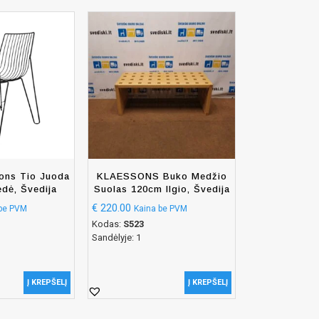
ons Tio Juoda
KLAESSONS Buko Medžio
ėdė, Švedija
Suolas 120cm Ilgio, Švedija
€
220.00
 be PVM
Kaina be PVM
Kodas:
S523
Sandėlyje: 1
Į KREPŠELĮ
Į KREPŠELĮ