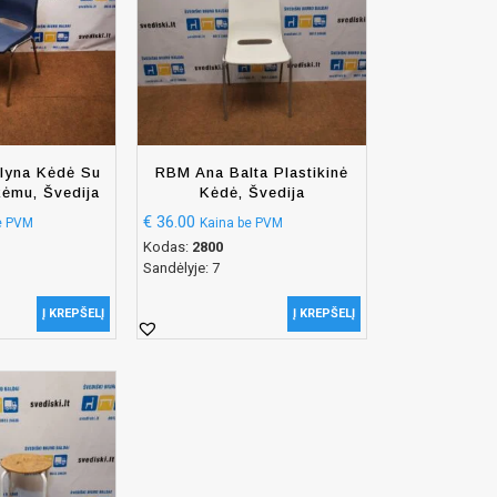
lyna Kėdė Su
RBM Ana Balta Plastikinė
ėmu, Švedija
Kėdė, Švedija
€
36.00
e PVM
Kaina be PVM
Kodas:
2800
Sandėlyje: 7
Į KREPŠELĮ
Į KREPŠELĮ