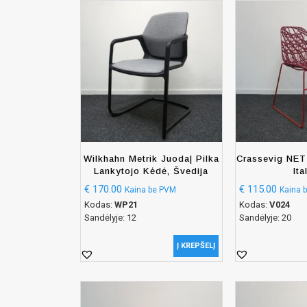
Wilkhahn Metrik Juoda| Pilka
Crassevig NET
Lankytojo Kėdė, Švedija
Ita
€
170.00
€
115.00
Kaina be PVM
Kaina 
Kodas:
WP21
Kodas:
V024
Sandėlyje: 12
Sandėlyje: 20
Į KREPŠELĮ