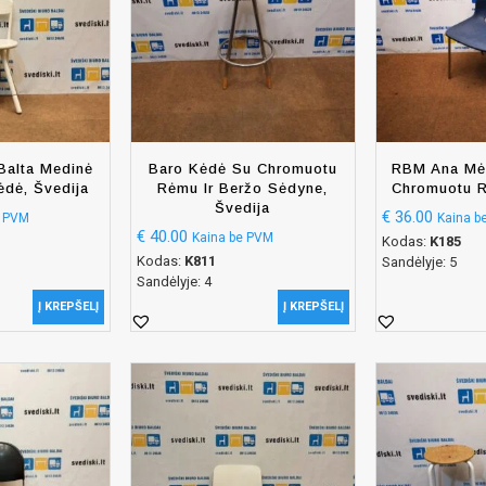
Balta Medinė
Baro Kėdė Su Chromuotu
RBM Ana Mė
ėdė, Švedija
Rėmu Ir Beržo Sėdyne,
Chromuotu R
Švedija
€
36.00
e PVM
Kaina b
€
40.00
Kaina be PVM
Kodas:
K185
Kodas:
K811
Sandėlyje: 5
Sandėlyje: 4
Į KREPŠELĮ
Į KREPŠELĮ