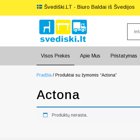
Švediški.LT - Biuro Baldai iš Švedijos
Visos Prekės
Apie Mus
Pristatymas
Pradžia
/ Produktai su žymomis “Actona”
Actona
Produktų nerasta.