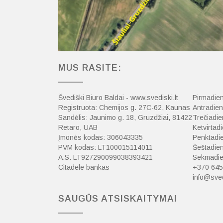
MUS RASITE:
Švediški Biuro Baldai - www.svediski.lt
Pirmadien
Registruota: Chemijos g. 27C-62, Kaunas
Antradien
Sandėlis: Jaunimo g. 18, Gruzdžiai, 81422
Trečiadie
Retaro, UAB
Ketvirtadi
Įmonės kodas: 306043335
Penktadie
PVM kodas: LT100015114011
Šeštadien
A.S. LT927290099038393421
Sekmadien
Citadele bankas
+370 645
info@sved
SAUGŪS ATSISKAITYMAI