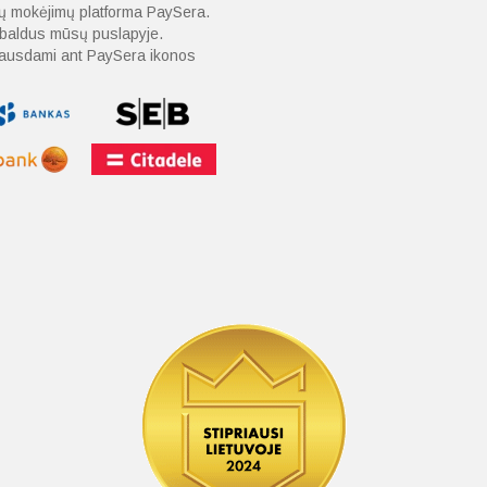
nių mokėjimų platforma PaySera.
o baldus mūsų puslapyje.
spausdami ant PaySera ikonos