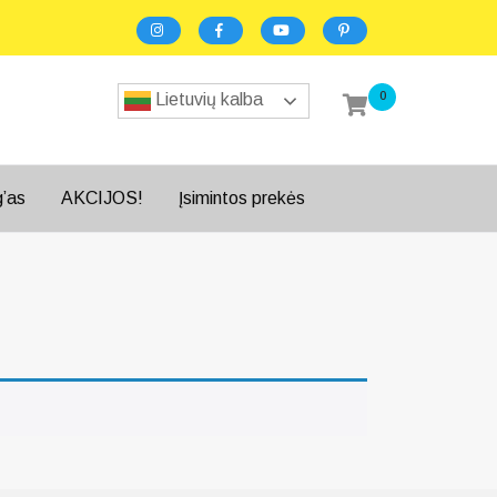
0
Lietuvių kalba
g’as
AKCIJOS!
Įsimintos prekės