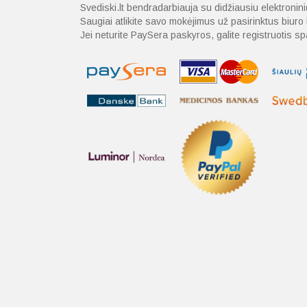
Svediski.lt bendradarbiauja su didžiausiu elektroni
Saugiai atlikite savo mokėjimus už pasirinktus biur
Jei neturite PaySera paskyros, galite registruotis 