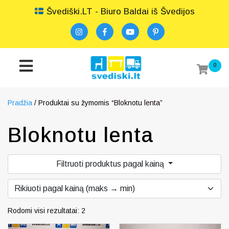
Švediški.LT - Biuro Baldai iš Švedijos
0
Pradžia
/ Produktai su žymomis “Bloknotu lenta”
Bloknotu lenta
Filtruoti produktus pagal kainą
Rodomi visi rezultatai: 2