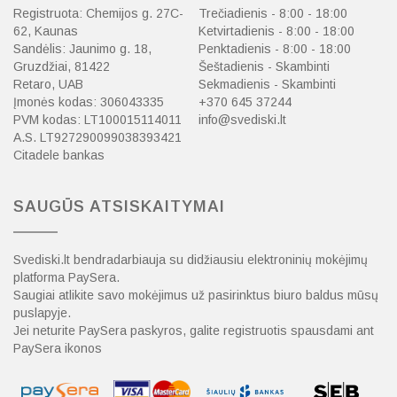
Registruota: Chemijos g. 27C-
Trečiadienis - 8:00 - 18:00
62, Kaunas
Ketvirtadienis - 8:00 - 18:00
Sandėlis: Jaunimo g. 18,
Penktadienis - 8:00 - 18:00
Gruzdžiai, 81422
Šeštadienis - Skambinti
Retaro, UAB
Sekmadienis - Skambinti
Įmonės kodas: 306043335
+370 645 37244
PVM kodas: LT100015114011
info@svediski.lt
A.S. LT927290099038393421
Citadele bankas
SAUGŪS ATSISKAITYMAI
Svediski.lt bendradarbiauja su didžiausiu elektroninių mokėjimų
platforma PaySera.
Saugiai atlikite savo mokėjimus už pasirinktus biuro baldus mūsų
puslapyje.
Jei neturite PaySera paskyros, galite registruotis spausdami ant
PaySera ikonos