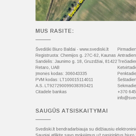
MUS RASITE:
Švediški Biuro Baldai - www.svediski.lt
Pirmadien
Registruota: Chemijos g. 27C-62, Kaunas
Antradien
Sandėlis: Jaunimo g. 18, Gruzdžiai, 81422
Trečiadie
Retaro, UAB
Ketvirtadi
Įmonės kodas: 306043335
Penktadie
PVM kodas: LT100015114011
Šeštadien
A.S. LT927290099038393421
Sekmadien
Citadele bankas
+370 645
info@sved
SAUGŪS ATSISKAITYMAI
Svediski.lt bendradarbiauja su didžiausiu elektroni
Saugiai atlikite savo mokėjimus už pasirinktus biur