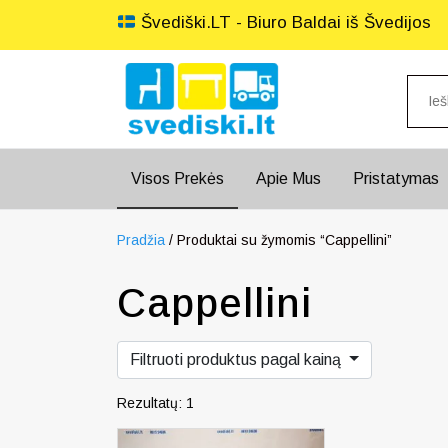
Švediški.LT - Biuro Baldai iš Švedijos
Visos Prekės
Apie Mus
Pristatymas
Pradžia
/ Produktai su žymomis “Cappellini”
Cappellini
Filtruoti produktus pagal kainą
Rezultatų: 1