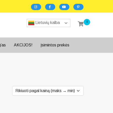
0
Lietuvių kalba
g’as
AKCIJOS!
Įsimintos prekės