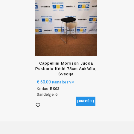
Cappellini Morrison Juoda
Pusbario Kėdė 78cm Aukščio,
Švedija
€
60.00
Kaina be PVM
Kodas:
BK03
Sandėlyje: 6
Į KREPŠELĮ