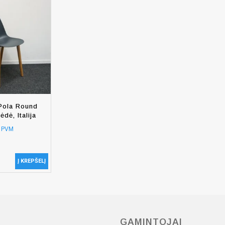
Pola Round
ėdė, Italija
e PVM
Į KREPŠELĮ
GAMINTOJAI