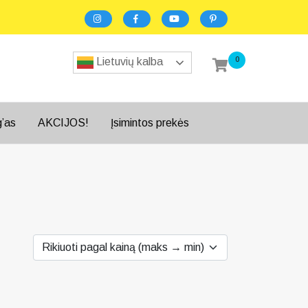
0
Lietuvių kalba
g’as
AKCIJOS!
Įsimintos prekės