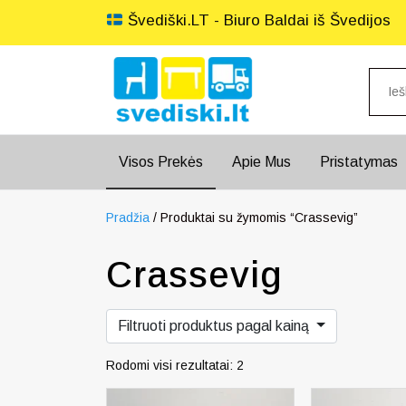
Švediški.LT - Biuro Baldai iš Švedijos
Visos Prekės
Apie Mus
Pristatymas
Pradžia
/ Produktai su žymomis “Crassevig”
Crassevig
Filtruoti produktus pagal kainą
Rodomi visi rezultatai: 2