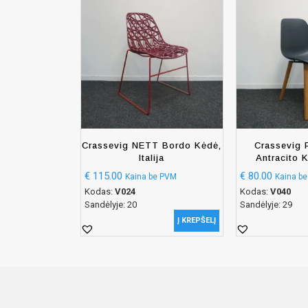
Crassevig NETT Bordo Kėdė,
Crassevig 
Italija
Antracito K
€
115.00
€
80.00
Kaina be PVM
Kaina b
Kodas:
V024
Kodas:
V040
Sandėlyje: 20
Sandėlyje: 29
Į KREPŠELĮ