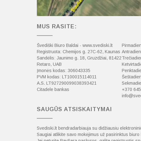
MUS RASITE:
Švediški Biuro Baldai - www.svediski.lt
Pirmadien
Registruota: Chemijos g. 27C-62, Kaunas
Antradien
Sandėlis: Jaunimo g. 18, Gruzdžiai, 81422
Trečiadie
Retaro, UAB
Ketvirtadi
Įmonės kodas: 306043335
Penktadie
PVM kodas: LT100015114011
Šeštadien
A.S. LT927290099038393421
Sekmadien
Citadele bankas
+370 645
info@sved
SAUGŪS ATSISKAITYMAI
Svediski.lt bendradarbiauja su didžiausiu elektroni
Saugiai atlikite savo mokėjimus už pasirinktus biur
Jei neturite PaySera paskyros, galite registruotis 