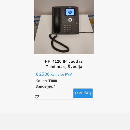
HP 4120 IP Juodas
Telefonas, Švedija
€
25.00
Kaina be PVM
Kodas:
T000
Sandėlyje: 1
Į KREPŠELĮ