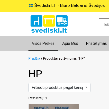
Švediški.LT - Biuro Baldai iš Švedijos
Visos Prekės
Apie Mus
Pristatymas
Pradžia
/ Produktai su žymomis “HP”
HP
Filtruoti produktus pagal kainą
Rezultatų: 1