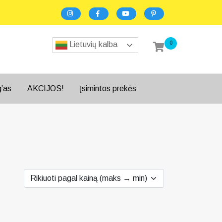
0
Lietuvių kalba
g’as
AKCIJOS!
Įsimintos prekės