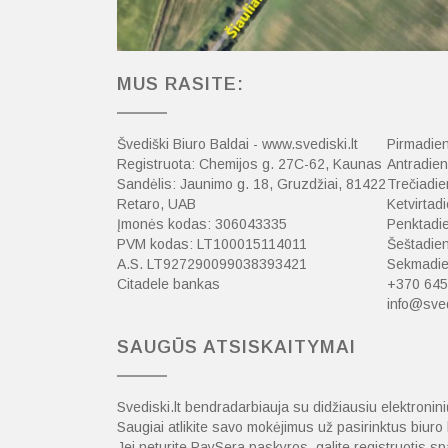
MUS RASITE:
Švediški Biuro Baldai - www.svediski.lt
Pirmadien
Registruota: Chemijos g. 27C-62, Kaunas
Antradien
Sandėlis: Jaunimo g. 18, Gruzdžiai, 81422
Trečiadie
Retaro, UAB
Ketvirtadi
Įmonės kodas: 306043335
Penktadie
PVM kodas: LT100015114011
Šeštadien
A.S. LT927290099038393421
Sekmadien
Citadele bankas
+370 645
info@sved
SAUGŪS ATSISKAITYMAI
Svediski.lt bendradarbiauja su didžiausiu elektroni
Saugiai atlikite savo mokėjimus už pasirinktus biur
Jei neturite PaySera paskyros, galite registruotis 