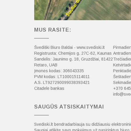
MUS RASITE:
Švediški Biuro Baldai - www.svediski.lt
Pirmadien
Registruota: Chemijos g. 27C-62, Kaunas
Antradien
Sandėlis: Jaunimo g. 18, Gruzdžiai, 81422
Trečiadie
Retaro, UAB
Ketvirtadi
Įmonės kodas: 306043335
Penktadie
PVM kodas: LT100015114011
Šeštadien
A.S. LT927290099038393421
Sekmadien
Citadele bankas
+370 645
info@sved
SAUGŪS ATSISKAITYMAI
Svediski.lt bendradarbiauja su didžiausiu elektroni
Saugiai atlikite savo mokėjimus už pasirinktus biur