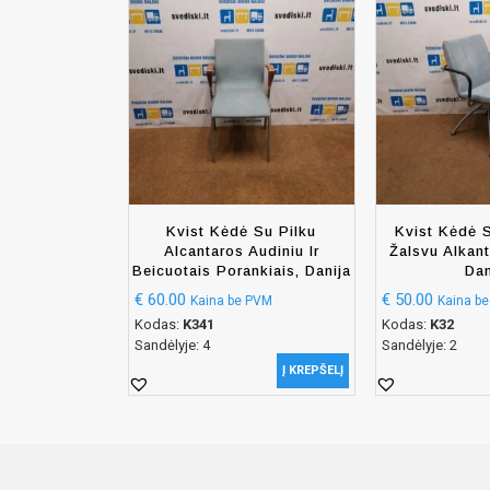
Kvist Kėdė Su Pilku
Kvist Kėdė S
Alcantaros Audiniu Ir
Žalsvu Alkant
Beicuotais Porankiais, Danija
Dan
€
60.00
€
50.00
Kaina be PVM
Kaina b
Kodas:
K341
Kodas:
K32
Sandėlyje: 4
Sandėlyje: 2
Į KREPŠELĮ