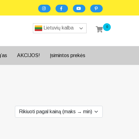
0
Lietuvių kalba
g’as
AKCIJOS!
Įsimintos prekės