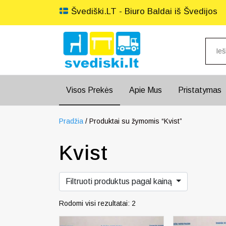
Švediški.LT - Biuro Baldai iš Švedijos
Visos Prekės
Apie Mus
Pristatymas
Pradžia
/ Produktai su žymomis “Kvist”
Kvist
Filtruoti produktus pagal kainą
Rodomi visi rezultatai: 2