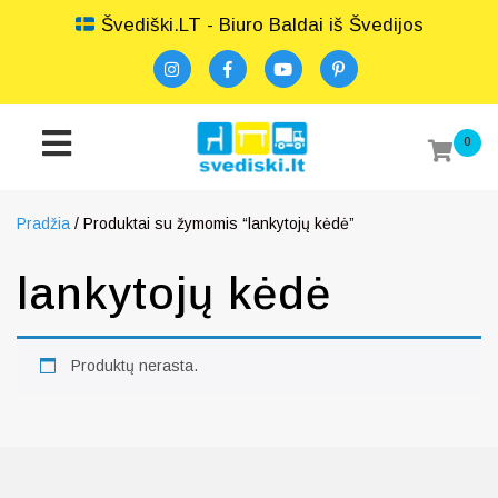
Švediški.LT - Biuro Baldai iš Švedijos
0
Pradžia
/ Produktai su žymomis “lankytojų kėdė”
lankytojų kėdė
Produktų nerasta.