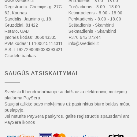
www.svediski.lt
Antradienis - 8:00 - 18:00
Registruota: Chemijos g. 27C-
Trečiadienis - 8:00 - 18:00
62, Kaunas
Ketvirtadienis - 8:00 - 18:00
Sandėlis: Jaunimo g. 18,
Penktadienis - 8:00 - 18:00
Gruzdžiai, 81422
Šeštadienis - Skambinti
Retaro, UAB
Sekmadienis - Skambinti
Įmonės kodas: 306043335
+370 645 37244
PVM kodas: LT100015114011
info@svediski.lt
A.S. LT927290099038393421
Citadele bankas
SAUGŪS ATSISKAITYMAI
Svediski.lt bendradarbiauja su didžiausiu elektroninių mokėjimų
platforma PaySera.
Saugiai atlikite savo mokėjimus už pasirinktus biuro baldus mūsų
puslapyje.
Jei neturite PaySera paskyros, galite registruotis spausdami ant
PaySera ikonos