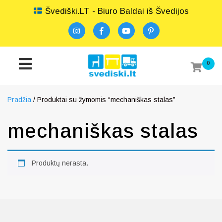
Švediški.LT - Biuro Baldai iš Švedijos
0
Pradžia
/ Produktai su žymomis “mechaniškas stalas”
mechaniškas stalas
Produktų nerasta.