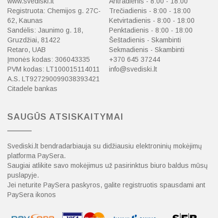
www.svediski.lt
Antradienis - 8:00 - 18:00
Registruota: Chemijos g. 27C-
Trečiadienis - 8:00 - 18:00
62, Kaunas
Ketvirtadienis - 8:00 - 18:00
Sandėlis: Jaunimo g. 18,
Penktadienis - 8:00 - 18:00
Gruzdžiai, 81422
Šeštadienis - Skambinti
Retaro, UAB
Sekmadienis - Skambinti
Įmonės kodas: 306043335
+370 645 37244
PVM kodas: LT100015114011
info@svediski.lt
A.S. LT927290099038393421
Citadele bankas
SAUGŪS ATSISKAITYMAI
Svediski.lt bendradarbiauja su didžiausiu elektroninių mokėjimų
platforma PaySera.
Saugiai atlikite savo mokėjimus už pasirinktus biuro baldus mūsų
puslapyje.
Jei neturite PaySera paskyros, galite registruotis spausdami ant
PaySera ikonos