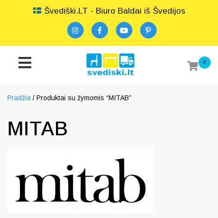
Švediški.LT - Biuro Baldai iš Švedijos
0
Pradžia
/ Produktai su žymomis “MITAB”
MITAB