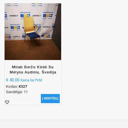
Mitab Beržo Kėdė Su
Mėlynu Audiniu, Švedija
€
40.00
Kaina be PVM
Kodas:
K327
Sandėlyje: 11
Į KREPŠELĮ