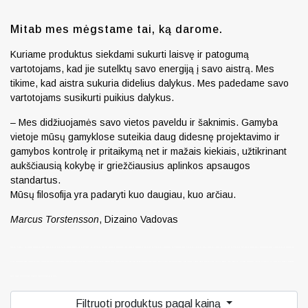
Mitab mes mėgstame tai, ką darome.
Kuriame produktus siekdami sukurti laisvę ir patogumą
vartotojams, kad jie sutelktų savo energiją į savo aistrą. Mes
tikime, kad aistra sukuria didelius dalykus. Mes padedame savo
vartotojams susikurti puikius dalykus.
– Mes didžiuojamės savo vietos paveldu ir šaknimis. Gamyba
vietoje mūsų gamyklose suteikia daug didesnę projektavimo ir
gamybos kontrolę ir pritaikymą net ir mažais kiekiais, užtikrinant
aukščiausią kokybę ir griežčiausius aplinkos apsaugos
standartus.
Mūsų filosofija yra padaryti kuo daugiau, kuo arčiau.
Marcus Torstensson
, Dizaino Vadovas
Kinnarps – svediski.lt, biuro baldai, pakeliamas stalas, pakeliami stalai, darbo stalas, kampiniai darbo stalai, darbo kedes, lentynos spintos, komodos, konteineriai, zurnaliniai staliukai, spinteles, pakabinamos lentyneles, biuro komplektai, daiktadezes, biuro baldai namams, ofiso baldai, ofiso baldai verslui, konferenciju kedes, biuro lentynos, biuro spinteles, biuro spintos, baldai verslui, ergonomiskos kedes, ergonomiski stalai, ergonomiskas
stalas, ergonomiska kede, ergonomiska spinta, ergonomiska spintele, stalciu blokai, spintos su stiklinemis durelemis, magnetines lentos, balta magnetine lenta, konferenciju stovai, vadovo biuro baldai, darbuotojų biuro baldai, Lankytojų kėdės, konferencines kedes, vilnius, kaunas, klaipeda, siauliai, panevezys, Efg, Martela, Edsbyn, Linak, Swedstyle, Horreds, Skandiform, Materia, Martinstoll, NC Nordic Care, Drabert, prabangus
biuras, puikios, aukstos kokybės modernūs ergonomiški biuro baldai mitab
Filtruoti produktus pagal kainą