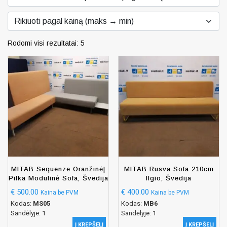
Rodomi visi rezultatai: 5
MITAB Sequenze Oranžinė|
MITAB Rusva Sofa 210cm
Pilka Modulinė Sofa, Švedija
Ilgio, Švedija
€
500.00
€
400.00
Kaina be PVM
Kaina be PVM
Kodas:
MS05
Kodas:
MB6
Sandėlyje: 1
Sandėlyje: 1
Į KREPŠELĮ
Į KREPŠELĮ