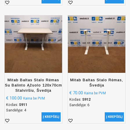
Mitab Baltas Stalo Rėmas
Mitab Baltas Stalo Rėmas,
Su Balinto Ąžuolo 120x70cm
Švedija
Stalviršiu, Švedija
€
70.00
Kaina be PVM
€
100.00
Kaina be PVM
Kodas:
S912
Kodas:
S911
Sandėlyje: 6
Sandėlyje: 4
Į KREPŠELĮ
Į KREPŠELĮ