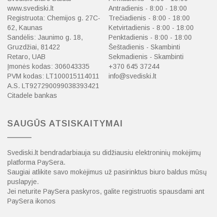
www.svediski.lt
Antradienis - 8:00 - 18:00
Registruota: Chemijos g. 27C-
Trečiadienis - 8:00 - 18:00
62, Kaunas
Ketvirtadienis - 8:00 - 18:00
Sandėlis: Jaunimo g. 18,
Penktadienis - 8:00 - 18:00
Gruzdžiai, 81422
Šeštadienis - Skambinti
Retaro, UAB
Sekmadienis - Skambinti
Įmonės kodas: 306043335
+370 645 37244
PVM kodas: LT100015114011
info@svediski.lt
A.S. LT927290099038393421
Citadele bankas
SAUGŪS ATSISKAITYMAI
Svediski.lt bendradarbiauja su didžiausiu elektroninių mokėjimų
platforma PaySera.
Saugiai atlikite savo mokėjimus už pasirinktus biuro baldus mūsų
puslapyje.
Jei neturite PaySera paskyros, galite registruotis spausdami ant
PaySera ikonos