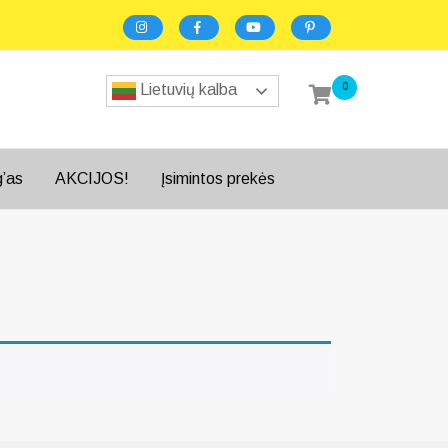
0
Lietuvių kalba
g’as
AKCIJOS!
Įsimintos prekės