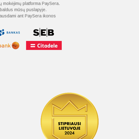
nių mokėjimų platforma PaySera.
o baldus mūsų puslapyje.
spausdami ant PaySera ikonos