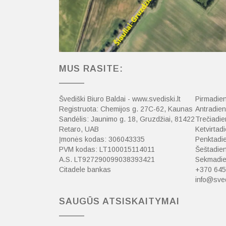
MUS RASITE:
Švediški Biuro Baldai - www.svediski.lt
Pirmadien
Registruota: Chemijos g. 27C-62, Kaunas
Antradien
Sandėlis: Jaunimo g. 18, Gruzdžiai, 81422
Trečiadie
Retaro, UAB
Ketvirtadi
Įmonės kodas: 306043335
Penktadie
PVM kodas: LT100015114011
Šeštadien
A.S. LT927290099038393421
Sekmadien
Citadele bankas
+370 645
info@sved
SAUGŪS ATSISKAITYMAI