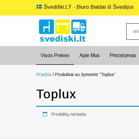
Švediški.LT - Biuro Baldai iš Švedijos
Visos Prekės
Apie Mus
Pristatymas
Pradžia
/ Produktai su žymomis “Toplux”
Toplux
Produktų nerasta.