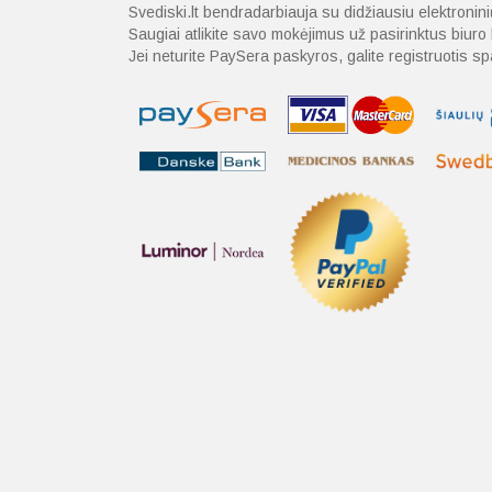
Svediski.lt bendradarbiauja su didžiausiu elektroni
Saugiai atlikite savo mokėjimus už pasirinktus biur
Jei neturite PaySera paskyros, galite registruotis 