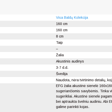
Visa Baldų Kolekcija
160 cm
160 cm
8 cm
Taip
–
Žalia
Akustinis audinys
3-7 d.d.
Švedija
Naudota, nėra tvirtinimo detalių, ko
EFG žalia akustinė sienelė 160x16
sugeriančiomis savybėmis. Tinka v
sugėrikliai. Akustinė sienelė pagam
bei aptraukta švelniu audiniu. Abi
galime parinkti kojas.