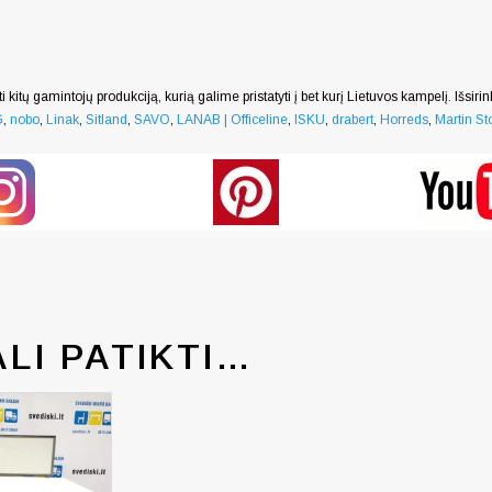
i kitų gamintojų produkciją, kurią galime pristatyti į bet kurį Lietuvos kampelį. Išsiri
G
,
nobo
,
Linak
,
Sitland
,
SAVO
,
LANAB | Officeline
,
ISKU
,
drabert
,
Horreds
,
Martin Sto
Generated by snarskismedia.com
ALI PATIKTI…