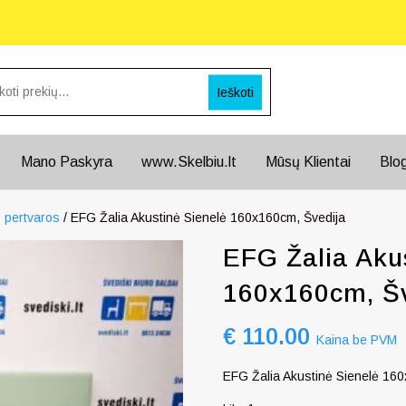
Ieškoti
Mano Paskyra
www.Skelbiu.lt
Mūsų Klientai
Blo
 pertvaros
/ EFG Žalia Akustinė Sienelė 160x160cm, Švedija
EFG Žalia Aku
160x160cm, Šv
€
110.00
Kaina be PVM
EFG Žalia Akustinė Sienelė 16