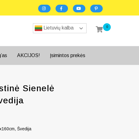
0
Lietuvių kalba
g’as
AKCIJOS!
Įsimintos prekės
stinė Sienelė
edija
0x160cm, Švedija