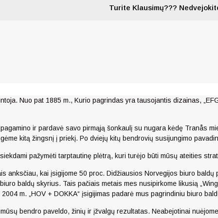
Turite Klausimų??? Nedvejokite
intoja. Nuo pat 1885 m., Kurio pagrindas yra tausojantis dizainas, „E
n pagamino ir pardavė savo pirmąją šonkaulį su nugara kėdę Tranås mie
engėme kitą žingsnį į priekį. Po dviejų kitų bendrovių susijungimo pavad
dami pažymėti tarptautinę plėtrą, kuri turėjo būti mūsų ateities strat
is anksčiau, kai įsigijome 50 proc. Didžiausios Norvegijos biuro bald
uro baldų skyrius. Tais pačiais metais mes nusipirkome likusią „Wingere
td.“ 2004 m. „HOV + DOKKA“ įsigijimas padarė mus pagrindiniu biuro baldų
ūsų bendro paveldo, žinių ir įžvalgų rezultatas. Neabejotinai nuėjome