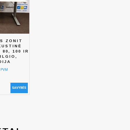
S ZONIT
KUSTINĖ
 80, 100 IR
ILGIO,
DIJA
e PVM
SAVYBĖS