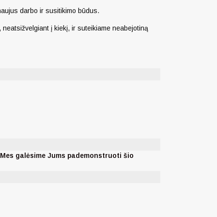
 naujus darbo ir susitikimo būdus.
neatsižvelgiant į kiekį, ir suteikiame neabejotiną
. Mes galėsime Jums pademonstruoti šio