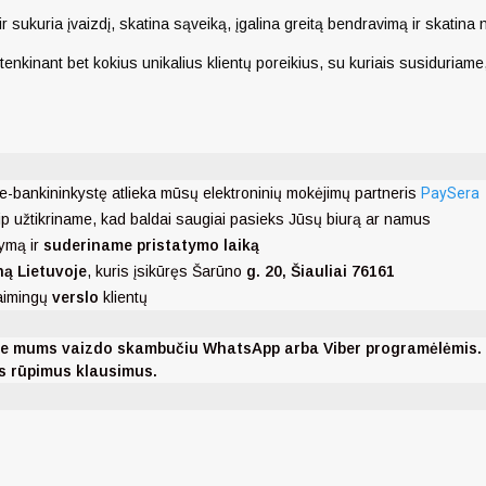
ir sukuria įvaizdį, skatina sąveiką, įgalina greitą bendravimą ir skatina
kinant bet kokius unikalius klientų poreikius, su kuriais susiduriame, 
e-bankininkystę atlieka mūsų elektroninių mokėjimų partneris
PaySera
ip užtikriname, kad baldai saugiai pasieks Jūsų biurą ar namus
ymą ir
suderiname pristatymo laiką
ną Lietuvoje
, kuris įsikūręs Šarūno
g. 20, Šiauliai 76161
laimingų
verslo
klientų
nkite mums vaizdo skambučiu WhatsApp arba Viber programėlėmis
ms rūpimus klausimus.