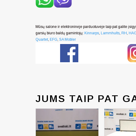
Mūsų salone ir elektroninėje parduotuvėje taip pat galite įsigyt
garsių biuro baldų gamintojų:
Kinnarps
,
Lammhults
,
RH
,
HA
Quartet
,
EFG
,
SA Mobler
JUMS TAIP PAT G