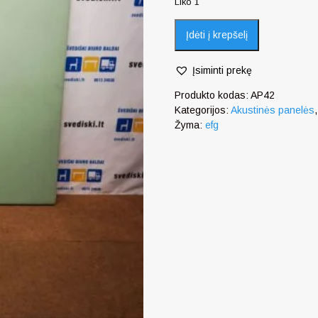
Liko 1
Įdėti į krepšelį
Įsiminti prekę
Produkto kodas:
AP42
Kategorijos:
Akustinės panelės
Žyma:
efg