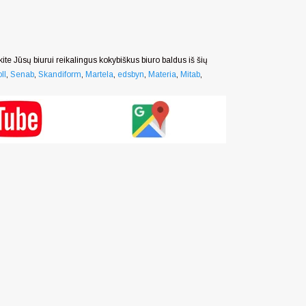
nkite Jūsų biurui reikalingus kokybiškus biuro baldus iš šių
ll
,
Senab
,
Skandiform
,
Martela
,
edsbyn
,
Materia
,
Mitab
,