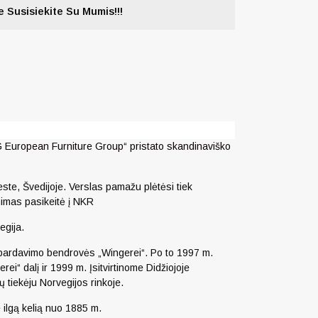
 Susisiekite Su Mumis!!!
FG European Furniture Group“ pristato skandinaviško
ste, Švedijoje. Verslas pamažu plėtėsi tiek
inimas pasikeitė į NKR
egija.
ų pardavimo bendrovės „Wingerei“. Po to 1997 m.
i“ dalį ir 1999 m. Įsitvirtinome Didžiojoje
 tiekėju Norvegijos rinkoje.
 ilgą kelią nuo 1885 m.