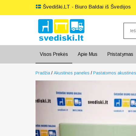
Švediški.LT - Biuro Baldai iš Švedijos
Visos Prekės
Apie Mus
Pristatymas
Pradžia
/
Akustinės panelės
/
Pastatomos akustinės