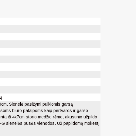
jų
0cm. Sienelė pasižymi puikiomis garsą
isoms biuro patalpoms kaip pertvaros ir garso
inta iš 4x7cm storio medžio rėmo, akustinio užpildo
 EFG sienelės pusės vienodos. Už papildomą mokestį