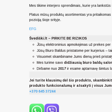
Mes tikime interjero sprendimais, kurie yra lankstūs 
Platus mūsų produktų asortimentas yra pritaikomas ten
poziciją šioje srityje.
EFG
Švediški.lt – PIRKITE BE RIZIKOS
J
ūsų elektroninius apmokėjimas už prekes per 
Jūsų Biuro Baldus pristatome per kurjerius – ta
Visuomet skambiname Jums dieną prieš pristat
Mes turime savo
didžiausią biuro baldų salo
Dirbame nuo
2017
ir esame aptarnavę šimtus 
Jei turite klausimų dėl šio produkto, skambi
produkto funkcionalumą ir atsakyti į visus Ju
+370 645 37244