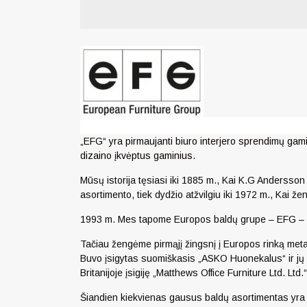
„EFG“ yra pirmaujanti biuro interjero sprendimų gam
dizaino įkvėptus gaminius.
Mūsų istorija tęsiasi iki 1885 m., Kai K.G Andersso
asortimento, tiek dydžio atžvilgiu iki 1972 m., Kai ž
1993 m. Mes tapome Europos baldų grupe – EFG – siek
Tačiau žengėme pirmąjį žingsnį į Europos rinką meta
Buvo įsigytas suomiškasis „ASKO Huonekalus“ ir jų bi
Britanijoje įsigiję „Matthews Office Furniture Ltd. L
Šiandien kiekvienas gausus baldų asortimentas yra m