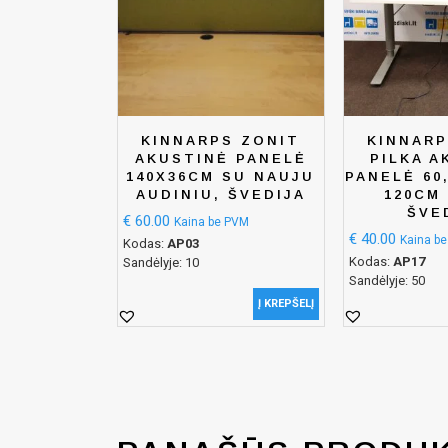
KINNARPS ZONIT
KINNARP
AKUSTINĖ PANELĖ
PILKA A
140X36CM SU NAUJU
PANELĖ 60,
AUDINIU, ŠVEDIJA
120CM 
ŠVE
€
60.00
Kaina be PVM
€
40.00
Kaina b
Kodas:
AP03
Kodas:
AP17
Sandėlyje: 10
Sandėlyje: 50
Į KREPŠELĮ