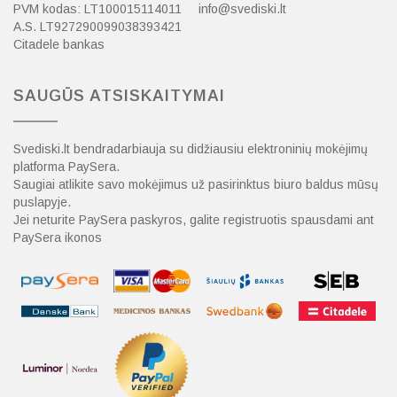
PVM kodas: LT100015114011
info@svediski.lt
A.S. LT927290099038393421
Citadele bankas
SAUGŪS ATSISKAITYMAI
Svediski.lt bendradarbiauja su didžiausiu elektroninių mokėjimų
platforma PaySera.
Saugiai atlikite savo mokėjimus už pasirinktus biuro baldus mūsų
puslapyje.
Jei neturite PaySera paskyros, galite registruotis spausdami ant
PaySera ikonos