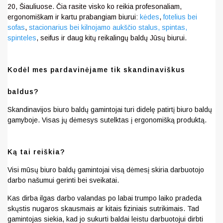
20, Šiauliuose. Čia rasite visko ko reikia profesonaliam,
ergonomiškam ir kartu prabangiam biurui:
kėdes
,
fotelius bei
sofas
,
stacionarius bei kilnojamo aukščio stalus,
spintas,
spinteles
, seifus ir daug kitų reikalingų baldų Jūsų biurui.
Kodėl mes pardavinėjame tik skandinaviškus
baldus?
Skandinavijos biuro baldų gamintojai turi didelę patirtį biuro baldų
gamyboje. Visas jų dėmesys sutelktas į ergonomišką produktą.
Ką tai reiškia?
Visi mūsų biuro baldų gamintojai visą dėmesį skiria darbuotojo
darbo našumui gerinti bei sveikatai.
Kas dirba ilgas darbo valandas po labai trumpo laiko pradeda
skųstis nugaros skausmais ar kitais fiziniais sutrikimais. Tad
gamintojas siekia, kad jo sukurti baldai leistu darbuotojui dirbti