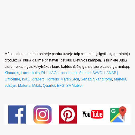
Mūsų salone ir elektroninėje parduotuvėje taip pat galite įsigyti kitų gamintojų
produkciją, kurią galime pristatyti į bet kurį Lietuvos kampelį. Išsirinkite Jūsų
biurui reikalingus kokybiškus biuro baldus iš šių garsių biuro baldų gamintojų:
Kinnarps
,
Lammhults
,
RH
,
HAG
,
nobo
,
Linak
,
Sitland
,
SAVO
,
LANAB |
Officeline
,
ISKU
,
drabert
,
Horreds
,
Martin Stoll
,
Senab
,
Skandiform
,
Martela
,
edsbyn
,
Materia
,
Mitab
,
Quartet
,
EFG
,
SA Mobler