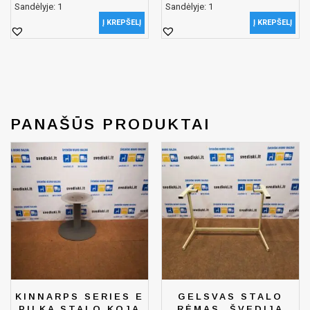
Sandėlyje: 1
Sandėlyje: 1
Į KREPŠELĮ
Į KREPŠELĮ
PANAŠŪS PRODUKTAI
KINNARPS SERIES E
GELSVAS STALO
PILKA STALO KOJA
RĖMAS, ŠVEDIJA