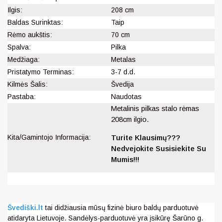
Ilgis:
208 cm
Baldas Surinktas:
Taip
Rėmo aukštis:
70 cm
Spalva:
Pilka
Medžiaga:
Metalas
Pristatymo Terminas:
3-7 d.d.
Kilmės Šalis:
Švedija
Pastaba:
Naudotas
Metalinis pilkas stalo rėmas
208cm ilgio.
Kita/Gamintojo Informacija:
Turite Klausimų???
Nedvejokite Susisiekite Su
Mumis!!!
Švediški.lt
tai didžiausia mūsų fizinė biuro baldų parduotuvė
atidaryta Lietuvoje. Sandėlys-parduotuvė yra įsikūrę Šarūno g.