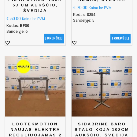
53 CM AUKŠČIO,
€
70.00
Kaina be PVM
ŠVEDIJA
Kodas:
S254
€
50.00
Kaina be PVM
Sandėlyje: 5
Kodas:
BF30
Sandėlyje: 6
Į KREPŠELĮ
Į KREPŠELĮ
LOCTEKMOTION
SIDABRINĖ BARO
NAUJAS ELEKTRA
STALO KOJA 102CM
REGULIUOJAMAS 2
AUKŠČIO, ŠVEDIJA