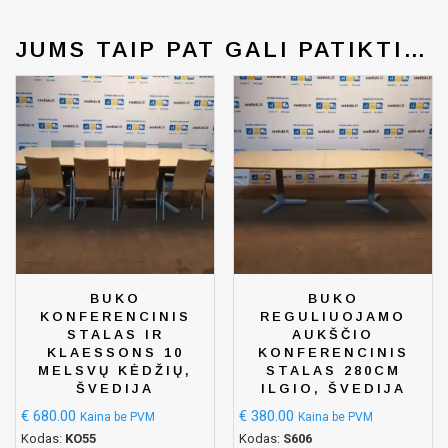
JUMS TAIP PAT GALI PATIKTI…
BUKO
BUKO
KONFERENCINIS
REGULIUOJAMO
STALAS IR
AUKŠČIO
KLAESSONS 10
KONFERENCINIS
MELSVŲ KĖDŽIŲ,
STALAS 280CM
ŠVEDIJA
ILGIO, ŠVEDIJA
€
680.00
€
380.00
Kaina be PVM
Kaina be PVM
Kodas:
KO55
Kodas:
S606