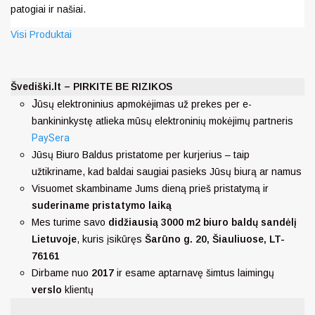
patogiai ir našiai.
Visi Produktai
Švediški.lt – PIRKITE BE RIZIKOS
J
ūsų elektroninius apmokėjimas už prekes per e-
bankininkystę atlieka mūsų elektroninių mokėjimų partneris
PaySera
Jūsų Biuro Baldus pristatome per kurjerius – taip
užtikriname, kad baldai saugiai pasieks Jūsų biurą ar namus
Visuomet skambiname Jums dieną prieš pristatymą ir
suderiname pristatymo laiką
Mes turime savo
didžiausią 3000 m2 biuro baldų sandėlį
Lietuvoje
, kuris įsikūręs
Šarūno g. 20, Šiauliuose, LT-
76161
Dirbame nuo
2017
ir esame aptarnavę šimtus laimingų
verslo
klientų