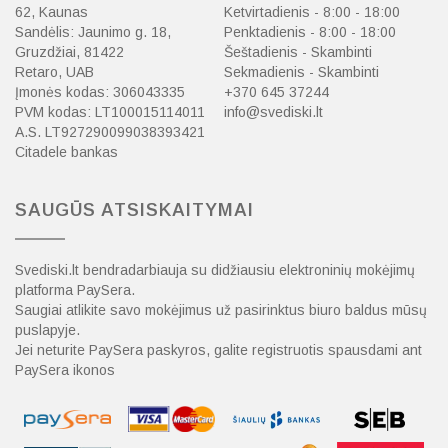
62, Kaunas
Ketvirtadienis - 8:00 - 18:00
Sandėlis: Jaunimo g. 18,
Penktadienis - 8:00 - 18:00
Gruzdžiai, 81422
Šeštadienis - Skambinti
Retaro, UAB
Sekmadienis - Skambinti
Įmonės kodas: 306043335
+370 645 37244
PVM kodas: LT100015114011
info@svediski.lt
A.S. LT927290099038393421
Citadele bankas
SAUGŪS ATSISKAITYMAI
Svediski.lt bendradarbiauja su didžiausiu elektroninių mokėjimų
platforma PaySera.
Saugiai atlikite savo mokėjimus už pasirinktus biuro baldus mūsų
puslapyje.
Jei neturite PaySera paskyros, galite registruotis spausdami ant
PaySera ikonos