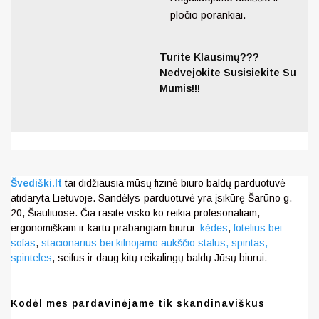
pločio porankiai.
Turite Klausimų???
Nedvejokite Susisiekite Su
Mumis!!!
Švediški.lt
tai didžiausia mūsų fizinė biuro baldų parduotuvė
atidaryta Lietuvoje. Sandėlys-parduotuvė yra įsikūrę Šarūno g.
20, Šiauliuose. Čia rasite visko ko reikia profesonaliam,
ergonomiškam ir kartu prabangiam biurui:
kėdes
,
fotelius bei
sofas
,
stacionarius bei kilnojamo aukščio stalus,
spintas,
spinteles
, seifus ir daug kitų reikalingų baldų Jūsų biurui.
Kodėl mes pardavinėjame tik skandinaviškus