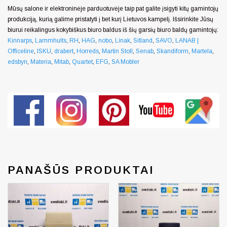
Mūsų salone ir elektroninėje parduotuvėje taip pat galite įsigyti kitų gamintojų
produkciją, kurią galime pristatyti į bet kurį Lietuvos kampelį. Išsirinkite Jūsų
biurui reikalingus kokybiškus biuro baldus iš šių garsių biuro baldų gamintojų:
Kinnarps
,
Lammhults
,
RH
,
HAG
,
nobo
,
Linak
,
Sitland
,
SAVO
,
LANAB |
Officeline
,
ISKU
,
drabert
,
Horreds
,
Martin Stoll
,
Senab
,
Skandiform
,
Martela
,
edsbyn
,
Materia
,
Mitab
,
Quartet
,
EFG
,
SA Mobler
PANAŠŪS PRODUKTAI