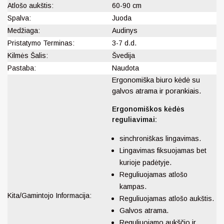
Atlošo aukštis:
60-90 cm
Spalva:
Juoda
Medžiaga:
Audinys
Pristatymo Terminas:
3-7 d.d.
Kilmės Šalis:
Švedija
Pastaba:
Naudota
Ergonomiška biuro kėdė su
galvos atrama ir porankiais.
Ergonomiškos kėdės
reguliavimai:
sinchroniškas lingavimas.
Lingavimas fiksuojamas bet
kurioje padėtyje.
Reguliuojamas atlošo
kampas.
Kita/Gamintojo Informacija:
Reguliuojamas atlošo aukštis.
Galvos atrama.
Reguliuojamo aukščio ir