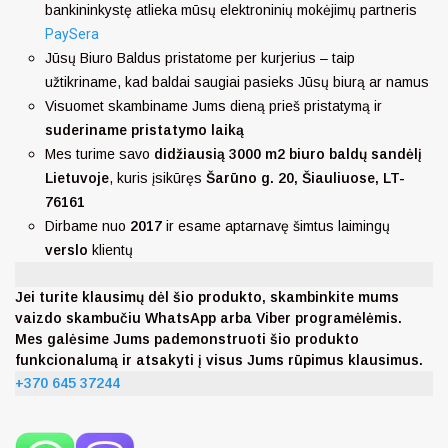
bankininkystę atlieka mūsų elektroninių mokėjimų partneris
PaySera
Jūsų Biuro Baldus pristatome per kurjerius – taip
užtikriname, kad baldai saugiai pasieks Jūsų biurą ar namus
Visuomet skambiname Jums dieną prieš pristatymą ir
suderiname pristatymo laiką
Mes turime savo
didžiausią 3000 m2 biuro baldų sandėlį
Lietuvoje
, kuris įsikūręs
Šarūno g. 20, Šiauliuose, LT-
76161
Dirbame nuo
2017
ir esame aptarnavę šimtus laimingų
verslo
klientų
Jei turite klausimų dėl šio produkto, skambinkite mums
vaizdo skambučiu WhatsApp arba Viber programėlėmis.
Mes galėsime Jums pademonstruoti šio produkto
funkcionalumą ir atsakyti į visus Jums rūpimus klausimus.
+370 645 37244