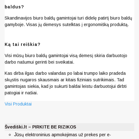
baldus?
Skandinavijos biuro baldų gamintojai turi didelę patirtį biuro baldų
gamyboje. Visas jų dėmesys sutelktas į ergonomišką produktą.
Ką tai reiškia?
Visi mūsų biuro baldų gamintojai visą dėmesį skiria darbuotojo
darbo našumui gerinti bei sveikatai.
Kas dirba ilgas darbo valandas po labai trumpo laiko pradeda
skųstis nugaros skausmais ar kitais fiziniais sutrikimais. Tad
gamintojas siekia, kad jo sukurti baldai leistu darbuotojui dirbti
patogiai ir našiai.
Visi Produktai
Švediški.lt – PIRKITE BE RIZIKOS
J
ūsų elektroninius apmokėjimas už prekes per e-