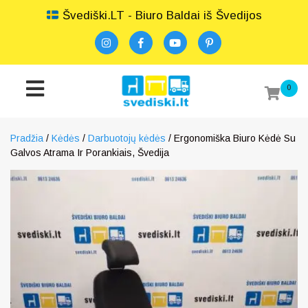
Švediški.LT - Biuro Baldai iš Švedijos
0
Pradžia
/
Kėdės
/
Darbuotojų kėdės
/ Ergonomiška Biuro Kėdė Su
Galvos Atrama Ir Porankiais, Švedija