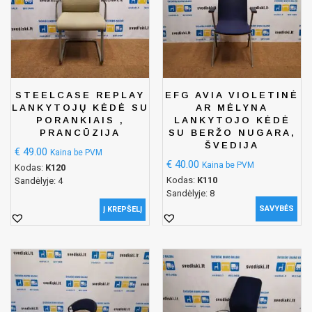
STEELCASE REPLAY
EFG AVIA VIOLETINĖ
LANKYTOJŲ KĖDĖ SU
AR MĖLYNA
PORANKIAIS ,
LANKYTOJO KĖDĖ
PRANCŪZIJA
SU BERŽO NUGARA,
ŠVEDIJA
€
49.00
Kaina be PVM
€
40.00
Kaina be PVM
Kodas:
K120
Kodas:
K110
Sandėlyje: 4
Sandėlyje: 8
SAVYBĖS
Į KREPŠELĮ