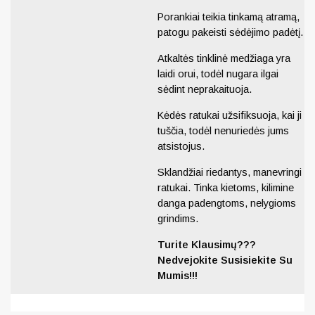
Porankiai teikia tinkamą atramą,
patogu pakeisti sėdėjimo padėtį.
Atkaltės tinklinė medžiaga yra
laidi orui, todėl nugara ilgai
sėdint neprakaituoja.
Kėdės ratukai užsifiksuoja, kai ji
tuščia, todėl nenuriedės jums
atsistojus.
Sklandžiai riedantys, manevringi
ratukai. Tinka kietoms, kilimine
danga padengtoms, nelygioms
grindims.
Turite Klausimų???
Nedvejokite Susisiekite Su
Mumis!!!