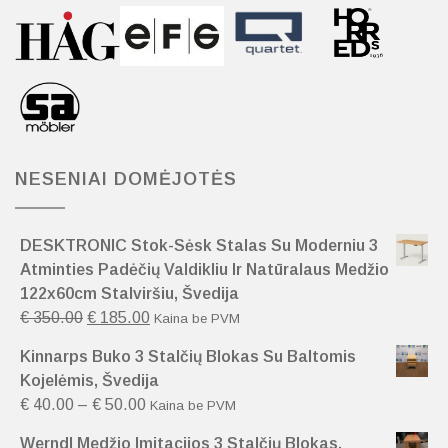
NESENIAI DOMĖJOTĖS
DESKTRONIC Stok-Sėsk Stalas Su Moderniu 3
Atminties Padėčių Valdikliu Ir Natūralaus Medžio
122x60cm Stalviršiu, Švedija
€
350.00
€
185.00
Kaina be PVM
Kinnarps Buko 3 Stalčių Blokas Su Baltomis
Kojelėmis, Švedija
€
40.00
–
€
50.00
Kaina be PVM
Werndl Medžio Imitacijos 3 Stalčių Blokas,