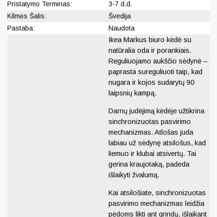
Pristatymo Terminas:
3-7 d.d.
Kilmės Šalis:
Švedija
Pastaba:
Naudota
Ikea Markus biuro kėdė su
natūralia oda ir porankiais.
Reguliuojamo aukščio sėdynė –
paprasta sureguliuoti taip, kad
nugara ir kojos sudarytų 90
laipsnių kampą.
Darnų judėjimą kėdėje užtikrina
sinchronizuotas pasvirimo
mechanizmas. Atlošas juda
labiau už sėdynę atsilošus, kad
liemuo ir klubai atsivertų. Tai
gerina kraujotaką, padeda
išlaikyti žvalumą.
Kai atsilošiate, sinchronizuotas
pasvirimo mechanizmas leidžia
pėdoms likti ant grindų, išlaikant