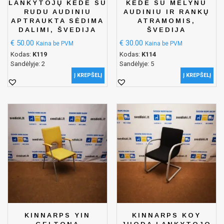
LANKYTOJŲ KĖDĖ SU
KĖDĖ SU MĖLYNU
RUDU AUDINIU
AUDINIU IR RANKŲ
APTRAUKTA SĖDIMA
ATRAMOMIS,
DALIMI, ŠVEDIJA
ŠVEDIJA
€
50.00
€
30.00
Kaina be PVM
Kaina be PVM
Kodas:
K119
Kodas:
K114
Sandėlyje: 2
Sandėlyje: 5
Į KREPŠELĮ
Į KREPŠELĮ
KINNARPS YIN
KINNARPS KOY