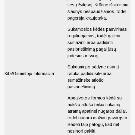
tiesų žvilgsnį. Krūtinė išsitempia,
šlaunys nespaudžiamos, todėl
pagerėja kraujotaka.
Sukamosios kėdės pasvirimas
reguliuojamas, todėl galima
sumažinti arba padidinti
pasipriešinimą pagal jūsų
judesius ir svorį.
Sukdami po sėdyne esantį
Kita/Gamintojo Informacija:
ratuką padidinsite arba
sumažinsite atlošo
pasipriešinimą.
Apgalvotos formos kėdė su
aukštu atlošu teikia tinkamą
atramą apatinei nugaros daliai,
todėl nugara mažiau pavargsta.
Sėdėti taip patogu, kad net
nesinori pakilti.