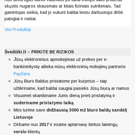
skųstis nugaros skausmais ar kitais fiziniais sutrikimais. Tad
gamintojas siekia, kad jo sukurti baldai leistu darbuotojui dirbti
patogiai ir našiai.
Visi Produktai
Švediški.lt – PIRKITE BE RIZIKOS
J
ūsų elektroninius apmokėjimas už prekes per e-
bankininkystę atlieka mūsų elektroninių mokėjimų partneris
PaySera
Jūsų Biuro Baldus pristatome per kurjerius – taip
užtikriname, kad baldai saugiai pasieks Jūsų biurą ar namus
Visuomet skambiname Jums dieną prieš pristatymą ir
suderiname pristatymo laiką
Mes turime savo
didžiausią 3000 m2 biuro baldų sandėlį
Lietuvoje
Dirbame nuo
2017
ir esame aptarnavę šimtus laimingų
verslo
klientų