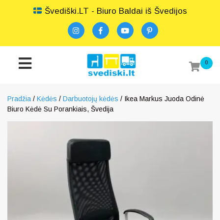
Švediški.LT - Biuro Baldai iš Švedijos
0
Pradžia
/
Kėdės
/
Darbuotojų kėdės
/ Ikea Markus Juoda Odinė
Biuro Kėdė Su Porankiais, Švedija