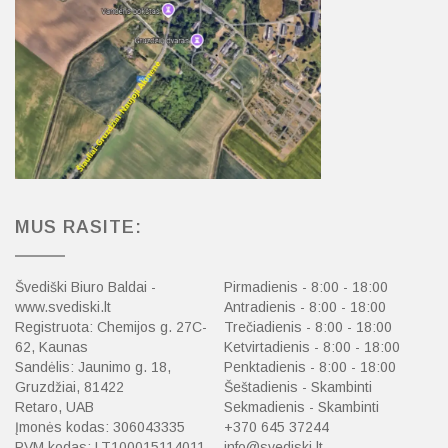
MUS RASITE:
Švediški Biuro Baldai -
Pirmadienis - 8:00 - 18:00
www.svediski.lt
Antradienis - 8:00 - 18:00
Registruota: Chemijos g. 27C-
Trečiadienis - 8:00 - 18:00
62, Kaunas
Ketvirtadienis - 8:00 - 18:00
Sandėlis: Jaunimo g. 18,
Penktadienis - 8:00 - 18:00
Gruzdžiai, 81422
Šeštadienis - Skambinti
Retaro, UAB
Sekmadienis - Skambinti
Įmonės kodas: 306043335
+370 645 37244
PVM kodas: LT100015114011
info@svediski.lt