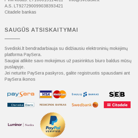
A.S. LT927290099038393421
Citadele bankas
SAUGŪS ATSISKAITYMAI
Svediski.lt bendradarbiauja su didžiausiu elektroninių mokėjimų
platforma PaySera.
Saugiai atlikite savo mokėjimus už pasirinktus biuro baldus mūsų
puslapyje.
Jei neturite PaySera paskyros, galite registruotis spausdami ant
PaySera ikonos