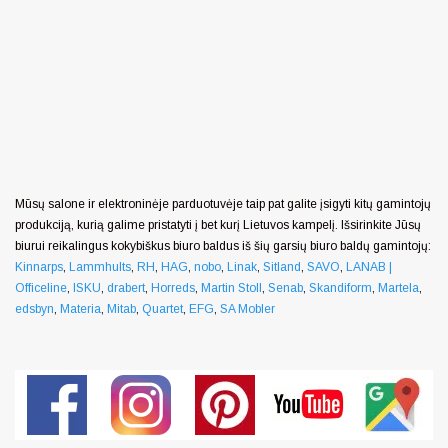
Mūsų salone ir elektroninėje parduotuvėje taip pat galite įsigyti kitų gamintojų
produkciją, kurią galime pristatyti į bet kurį Lietuvos kampelį. Išsirinkite Jūsų
biurui reikalingus kokybiškus biuro baldus iš šių garsių biuro baldų gamintojų:
Kinnarps
,
Lammhults
,
RH
,
HAG
,
nobo
,
Linak
,
Sitland
,
SAVO
,
LANAB |
Officeline
,
ISKU
,
drabert
,
Horreds
,
Martin Stoll
,
Senab
,
Skandiform
,
Martela
,
edsbyn
,
Materia
,
Mitab
,
Quartet
,
EFG
,
SA Mobler