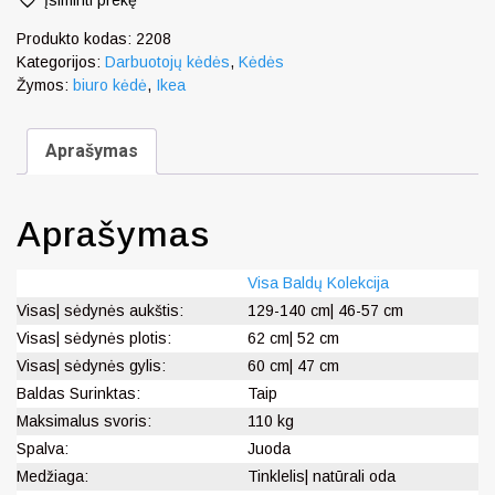
Produkto kodas:
2208
Kategorijos:
Darbuotojų kėdės
,
Kėdės
Žymos:
biuro kėdė
,
Ikea
Aprašymas
Aprašymas
Visa Baldų Kolekcija
Visas| sėdynės aukštis:
129-140 cm| 46-57 cm
Visas| sėdynės plotis:
62 cm| 52 cm
Visas| sėdynės gylis:
60 cm| 47 cm
Baldas Surinktas:
Taip
Maksimalus svoris:
110 kg
Spalva:
Juoda
Medžiaga:
Tinklelis| natūrali oda