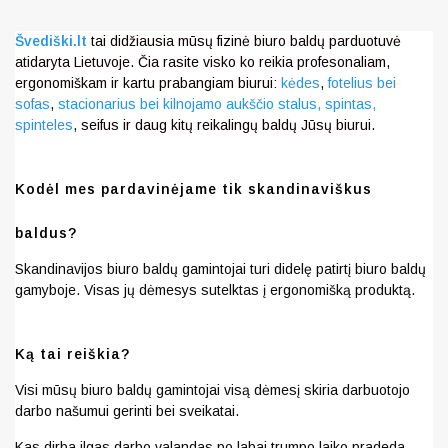
Švediški.lt
tai didžiausia mūsų fizinė biuro baldų parduotuvė
atidaryta Lietuvoje. Čia rasite visko ko reikia profesonaliam,
ergonomiškam ir kartu prabangiam biurui:
kėdes
,
fotelius bei
sofas
,
stacionarius bei kilnojamo aukščio stalus,
spintas,
spinteles
, seifus ir daug kitų reikalingų baldų Jūsų biurui.
Kodėl mes pardavinėjame tik skandinaviškus
baldus?
Skandinavijos biuro baldų gamintojai turi didelę patirtį biuro baldų
gamyboje. Visas jų dėmesys sutelktas į ergonomišką produktą.
Ką tai reiškia?
Visi mūsų biuro baldų gamintojai visą dėmesį skiria darbuotojo
darbo našumui gerinti bei sveikatai.
Kas dirba ilgas darbo valandas po labai trumpo laiko pradeda