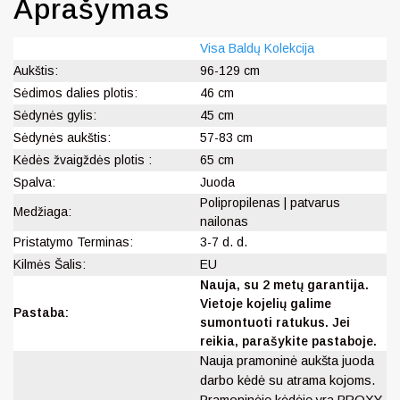
Aprašymas
Visa Baldų Kolekcija
Aukštis:
96-129 cm
Sėdimos dalies plotis:
46 cm
Sėdynės gylis:
45 cm
Sėdynės aukštis:
57-83 cm
Kėdės žvaigždės plotis :
65 cm
Spalva:
Juoda
Polipropilenas | patvarus
Medžiaga:
nailonas
Pristatymo Terminas:
3-7 d. d.
Kilmės Šalis:
EU
Nauja, su 2 metų garantija.
Vietoje kojelių galime
Pastaba:
sumontuoti ratukus. Jei
reikia, parašykite pastaboje.
Nauja pramoninė aukšta juoda
darbo kėdė su atrama kojoms.
Pramoninėje kėdėje yra PROXY