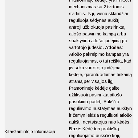
mechanizmas su 2 tvirtomis
svirtimis. Iš jų viena sklandžiai
reguliuoja sėdynės aukštį
antroji užblokuoja pasirinktą
atlošo pasvirimo kampą arba
suaktyvina atlošo judėjimą po
vartotojo judesio.
Atlošas:
Atlošo pakreipimo kampas yra
reguliuojamas, o tai reiškia, kad
jis seka vartotojo judėjimą
kėdėje, garantuodamas tinkamą
atramą per visą jos ilgį.
Pramoninėje kėdėje galite
užfiksuoti pasirinktą atlošo
pasukimo padėtį. Aukščio
reguliavimo nustatymas aukštyn
ir žemyn leidžia reguliuoti atlošo
aukštį, neatsistojus nuo kėdės.
Bazė:
Kėdė turi praktišką
Kita/Gamintojo Informacija:
reguliuojamo aukščio kojų