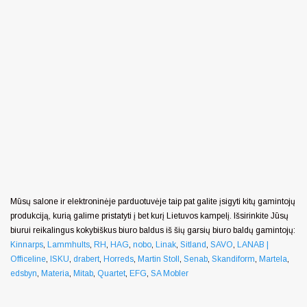
Mūsų salone ir elektroninėje parduotuvėje taip pat galite įsigyti kitų gamintojų
produkciją, kurią galime pristatyti į bet kurį Lietuvos kampelį. Išsirinkite Jūsų
biurui reikalingus kokybiškus biuro baldus iš šių garsių biuro baldų gamintojų:
Kinnarps
,
Lammhults
,
RH
,
HAG
,
nobo
,
Linak
,
Sitland
,
SAVO
,
LANAB |
Officeline
,
ISKU
,
drabert
,
Horreds
,
Martin Stoll
,
Senab
,
Skandiform
,
Martela
,
edsbyn
,
Materia
,
Mitab
,
Quartet
,
EFG
,
SA Mobler