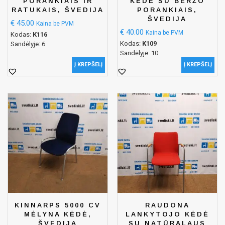
PORANKIAIS IR
KĖDĖ SU BERŽO
RATUKAIS, ŠVEDIJA
PORANKIAIS,
ŠVEDIJA
€
45.00
Kaina be PVM
€
40.00
Kaina be PVM
Kodas:
K116
Kodas:
K109
Sandėlyje: 6
Sandėlyje: 10
Į KREPŠELĮ
Į KREPŠELĮ
KINNARPS 5000 CV
RAUDONA
MĖLYNA KĖDĖ,
LANKYTOJO KĖDĖ
ŠVEDIJA
SU NATŪRALAUS