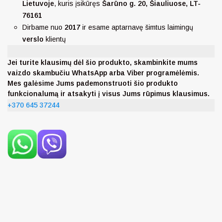
Lietuvoje
, kuris įsikūręs
Šarūno g. 20, Šiauliuose, LT-
76161
Dirbame nuo
2017
ir esame aptarnavę šimtus laimingų
verslo
klientų
Jei turite klausimų dėl šio produkto, skambinkite mums
vaizdo skambučiu WhatsApp arba Viber programėlėmis.
Mes galėsime Jums pademonstruoti šio produkto
funkcionalumą ir atsakyti į visus Jums rūpimus klausimus.
+370 645 37244