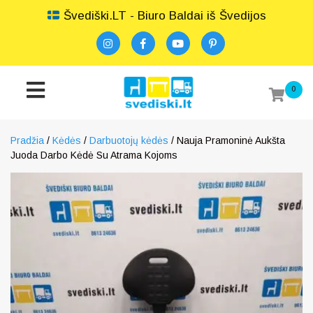
Švediški.LT - Biuro Baldai iš Švedijos
0
Pradžia
/
Kėdės
/
Darbuotojų kėdės
/ Nauja Pramoninė Aukšta
Juoda Darbo Kėdė Su Atrama Kojoms