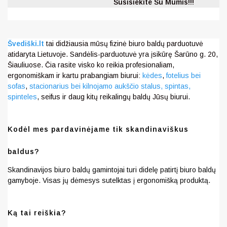
Susisiekite Su Mumis!!!
Švediški.lt
tai didžiausia mūsų fizinė biuro baldų parduotuvė
atidaryta Lietuvoje. Sandėlis-parduotuvė yra įsikūrę Šarūno g. 20,
Šiauliuose. Čia rasite visko ko reikia profesionaliam,
ergonomiškam ir kartu prabangiam biurui:
kėdes
,
fotelius bei
sofas
,
stacionarius bei kilnojamo aukščio stalus,
spintas,
spinteles
, seifus ir daug kitų reikalingų baldų Jūsų biurui.
Kodėl mes pardavinėjame tik skandinaviškus
baldus?
Skandinavijos biuro baldų gamintojai turi didelę patirtį biuro baldų
gamyboje. Visas jų dėmesys sutelktas į ergonomišką produktą.
Ką tai reiškia?