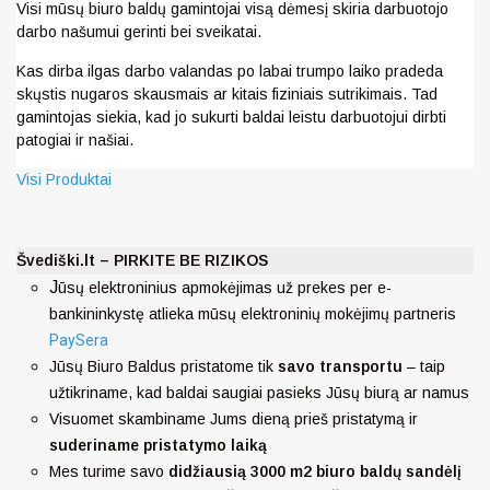
Visi mūsų biuro baldų gamintojai visą dėmesį skiria darbuotojo
darbo našumui gerinti bei sveikatai.
Kas dirba ilgas darbo valandas po labai trumpo laiko pradeda
skųstis nugaros skausmais ar kitais fiziniais sutrikimais. Tad
gamintojas siekia, kad jo sukurti baldai leistu darbuotojui dirbti
patogiai ir našiai.
Visi Produktai
Švediški.lt – PIRKITE BE RIZIKOS
J
ūsų elektroninius apmokėjimas už prekes per e-
bankininkystę atlieka mūsų elektroninių mokėjimų partneris
PaySera
Jūsų Biuro Baldus pristatome tik
savo transportu
– taip
užtikriname, kad baldai saugiai pasieks Jūsų biurą ar namus
Visuomet skambiname Jums dieną prieš pristatymą ir
suderiname pristatymo laiką
Mes turime savo
didžiausią 3000 m2 biuro baldų sandėlį