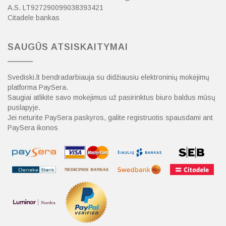
A.S. LT927290099038393421
Citadele bankas
SAUGŪS ATSISKAITYMAI
Svediski.lt bendradarbiauja su didžiausiu elektroninių mokėjimų
platforma PaySera.
Saugiai atlikite savo mokėjimus už pasirinktus biuro baldus mūsų
puslapyje.
Jei neturite PaySera paskyros, galite registruotis spausdami ant
PaySera ikonos