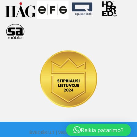
Reikia patarimo?
ŠVEDIŠKI.LT | Visos Teisės Saugomos |