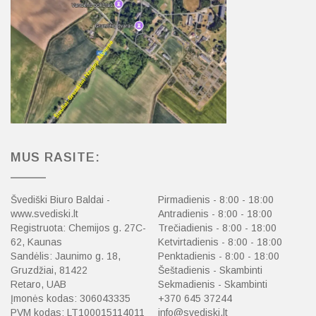
MUS RASITE:
Švediški Biuro Baldai -
Pirmadienis - 8:00 - 18:00
www.svediski.lt
Antradienis - 8:00 - 18:00
Registruota: Chemijos g. 27C-
Trečiadienis - 8:00 - 18:00
62, Kaunas
Ketvirtadienis - 8:00 - 18:00
Sandėlis: Jaunimo g. 18,
Penktadienis - 8:00 - 18:00
Gruzdžiai, 81422
Šeštadienis - Skambinti
Retaro, UAB
Sekmadienis - Skambinti
Įmonės kodas: 306043335
+370 645 37244
PVM kodas: LT100015114011
info@svediski.lt