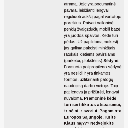
atramą. Joje yra pneumatinė
pavara, leidžianti lengvai
reguliuoti aukštį pagal vartotojo
poreikius. Patvari nailoninė
penkių žvaigždučių mobili bazė
yra juodos spalvos. Kėdė turi
pėdas. Už papildomą mokestį
jas galima pakeisti minkštais
ratukais kietiems paviršiams
(parketui, plokštėms).
Sėdynė:
Formuota polipropileno sėdynė
yra neslidi ir yra tinkamos
formos, užtikrinanti patogų
naudojimą darbo vietoje. Taip
pat lengva ją prižiūrėti, lengvai
nuvaloma.
Pramoninė kėdė
turi sertifikatus atsparumui,
trinčiai ir svoriui. Pagaminta
Europos Sąjungoje.
Turite
Klausimų??? Nedvejokite