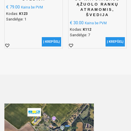
ĄŽUOLO RANKŲ
€
79.00
Kaina be PVM
ATRAMOMIS,
Kodas:
K123
ŠVEDIJA
Sandėlyje: 1
€
30.00
Kaina be PVM
Kodas:
K112
Sandėlyje: 7
Į KREPŠELĮ
Į KREPŠELĮ