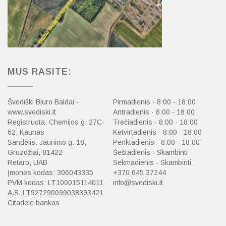
MUS RASITE:
Švediški Biuro Baldai -
Pirmadienis - 8:00 - 18:00
www.svediski.lt
Antradienis - 8:00 - 18:00
Registruota: Chemijos g. 27C-
Trečiadienis - 8:00 - 18:00
62, Kaunas
Ketvirtadienis - 8:00 - 18:00
Sandėlis: Jaunimo g. 18,
Penktadienis - 8:00 - 18:00
Gruzdžiai, 81422
Šeštadienis - Skambinti
Retaro, UAB
Sekmadienis - Skambinti
Įmonės kodas: 306043335
+370 645 37244
PVM kodas: LT100015114011
info@svediski.lt
A.S. LT927290099038393421
Citadele bankas