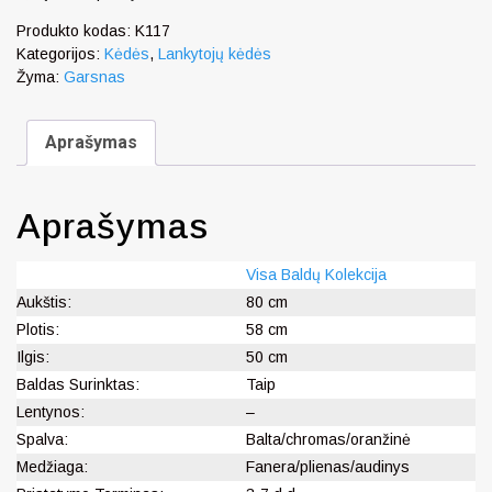
Produkto kodas:
K117
Kategorijos:
Kėdės
,
Lankytojų kėdės
Žyma:
Garsnas
Aprašymas
Aprašymas
Visa Baldų Kolekcija
Aukštis:
80 cm
Plotis:
58 cm
Ilgis:
50 cm
Baldas Surinktas:
Taip
Lentynos:
–
Spalva:
Balta/chromas/oranžinė
Medžiaga:
Fanera/plienas/audinys