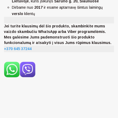
Lietuvoje
, kuris įsikūręs
Šarūno g. 20, Šiauliuose
Dirbame nuo
2017
ir esame aptarnavę šimtus laimingų
verslo
klientų
Jei turite klausimų dėl šio produkto, skambinkite mums
vaizdo skambučiu WhatsApp arba Viber programėlėmis.
Mes galėsime Jums pademonstruoti šio produkto
funkcionalumą ir atsakyti į visus Jums rūpimus klausimus.
+370 645 37244