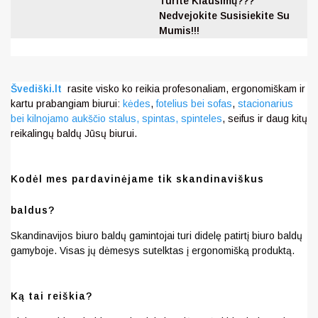
Turite Klausimų???
Nedvejokite Susisiekite Su
Mumis!!!
Švediški.lt
rasite visko ko reikia profesonaliam, ergonomiškam ir
kartu prabangiam biurui:
kėdes
,
fotelius bei sofas
,
stacionarius
bei kilnojamo aukščio stalus,
spintas, spinteles
, seifus ir daug kitų
reikalingų baldų Jūsų biurui.
Kodėl mes pardavinėjame tik skandinaviškus
baldus?
Skandinavijos biuro baldų gamintojai turi didelę patirtį biuro baldų
gamyboje. Visas jų dėmesys sutelktas į ergonomišką produktą.
Ką tai reiškia?