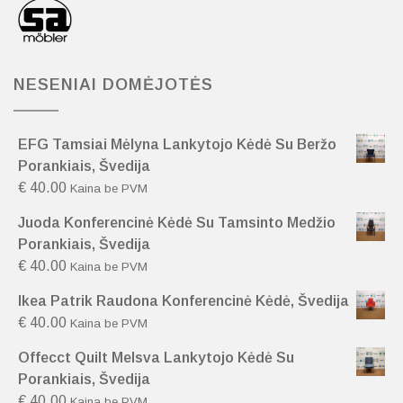
NESENIAI DOMĖJOTĖS
EFG Tamsiai Mėlyna Lankytojo Kėdė Su Beržo
Porankiais, Švedija
€
40.00
Kaina be PVM
Juoda Konferencinė Kėdė Su Tamsinto Medžio
Porankiais, Švedija
€
40.00
Kaina be PVM
Ikea Patrik Raudona Konferencinė Kėdė, Švedija
€
40.00
Kaina be PVM
Offecct Quilt Melsva Lankytojo Kėdė Su
Porankiais, Švedija
€
40.00
Kaina be PVM