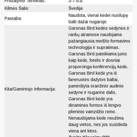
Pristatymo Terminas:
3-7 d.d.
Kilmės Šalis:
Švedija
Naudota, vienai kėdei nusilupę
Pastaba:
balti dažai nugaroje
Garsnas Bird kėdės sėdynės ir
rankų atramose naudojama
pažangiausia medžio formavimo
technologija ir supratimas.
Garsnas Bird pateikiama jums
kaip kėdė, fotelis ir dosniai
proporcinga konferencijų kėdė.
Garsnas Bird kėdė yra iš
faneruotės dažytos baltai,
paminštyta oranžinio audinio
Kita/Gamintojo Informacija:
sėdyne ir nugarine dalis.
Garsnas Bird kėdė yra
dinaminės formos iš lengvo
plieninio vamzdžio rėmo.
Nenaudojama kėdė neužima
daug vietos, nes jos susideda
viena ant kitos.