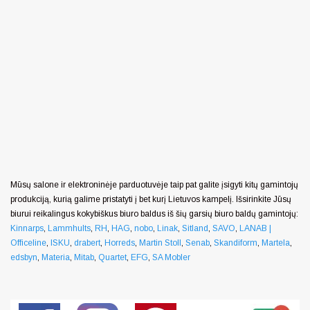
Mūsų salone ir elektroninėje parduotuvėje taip pat galite įsigyti kitų gamintojų
produkciją, kurią galime pristatyti į bet kurį Lietuvos kampelį. Išsirinkite Jūsų
biurui reikalingus kokybiškus biuro baldus iš šių garsių biuro baldų gamintojų:
Kinnarps
,
Lammhults
,
RH
,
HAG
,
nobo
,
Linak
,
Sitland
,
SAVO
,
LANAB |
Officeline
,
ISKU
,
drabert
,
Horreds
,
Martin Stoll
,
Senab
,
Skandiform
,
Martela
,
edsbyn
,
Materia
,
Mitab
,
Quartet
,
EFG
,
SA Mobler