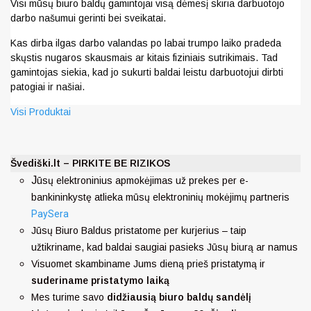
Visi mūsų biuro baldų gamintojai visą dėmesį skiria darbuotojo
darbo našumui gerinti bei sveikatai.
Kas dirba ilgas darbo valandas po labai trumpo laiko pradeda
skųstis nugaros skausmais ar kitais fiziniais sutrikimais. Tad
gamintojas siekia, kad jo sukurti baldai leistu darbuotojui dirbti
patogiai ir našiai.
Visi Produktai
Švediški.lt – PIRKITE BE RIZIKOS
J
ūsų elektroninius apmokėjimas už prekes per e-
bankininkystę atlieka mūsų elektroninių mokėjimų partneris
PaySera
Jūsų Biuro Baldus pristatome per kurjerius – taip
užtikriname, kad baldai saugiai pasieks Jūsų biurą ar namus
Visuomet skambiname Jums dieną prieš pristatymą ir
suderiname pristatymo laiką
Mes turime savo
didžiausią biuro baldų sandėlį