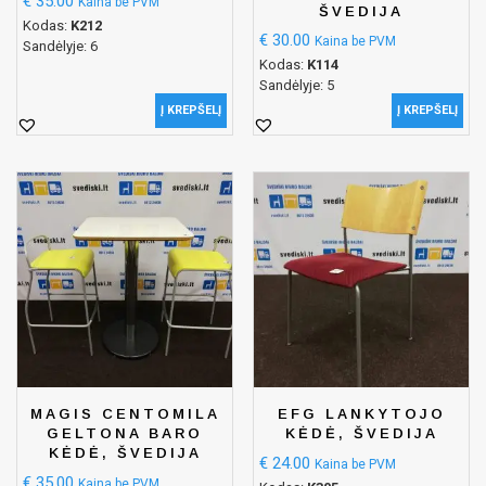
€
35.00
Kaina be PVM
ŠVEDIJA
Kodas:
K212
€
30.00
Kaina be PVM
Sandėlyje: 6
Kodas:
K114
Sandėlyje: 5
Į KREPŠELĮ
Į KREPŠELĮ
MAGIS CENTOMILA
EFG LANKYTOJO
GELTONA BARO
KĖDĖ, ŠVEDIJA
KĖDĖ, ŠVEDIJA
€
24.00
Kaina be PVM
€
35.00
Kaina be PVM