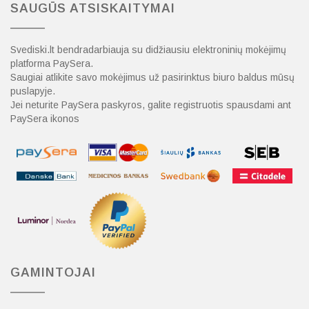
SAUGŪS ATSISKAITYMAI
Svediski.lt bendradarbiauja su didžiausiu elektroninių mokėjimų
platforma PaySera.
Saugiai atlikite savo mokėjimus už pasirinktus biuro baldus mūsų
puslapyje.
Jei neturite PaySera paskyros, galite registruotis spausdami ant
PaySera ikonos
GAMINTOJAI