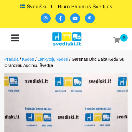
Švediški.LT - Biuro Baldai iš Švedijos
0
Pradžia
/
Kėdės
/
Lankytojų kėdės
/ Garsnas Bird Balta Kėdė Su
Oranžiniu Audiniu, Švedija