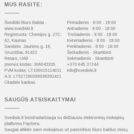
MUS RASITE:
Švediški Biuro Baldai -
Pirmadienis - 8:00 - 18:00
www.svediski.lt
Antradienis - 8:00 - 18:00
Registruota: Chemijos g. 27C-
Trečiadienis - 8:00 - 18:00
62, Kaunas
Ketvirtadienis - 8:00 - 18:00
Sandėlis: Jaunimo g. 18,
Penktadienis - 8:00 - 18:00
Gruzdžiai, 81422
Šeštadienis - Skambinti
Retaro, UAB
Sekmadienis - Skambinti
Įmonės kodas: 306043335
+370 645 37244
PVM kodas: LT100015114011
info@svediski.lt
A.S. LT927290099038393421
Citadele bankas
SAUGŪS ATSISKAITYMAI
Svediski.lt bendradarbiauja su didžiausiu elektroninių mokėjimų
platforma PaySera.
Saugiai atlikite savo mokėjimus už pasirinktus biuro baldus mūsų