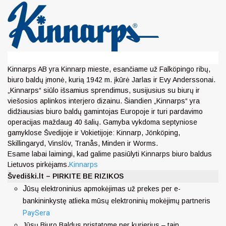
Kinnarps AB yra Kinnarp mieste, esančiame už Falköpingo ribų,
biuro baldų įmonė, kurią 1942 m. įkūrė Jarlas ir Evy Anderssonai.
„Kinnarps“ siūlo išsamius sprendimus, susijusius su biurų ir
viešosios aplinkos interjero dizainu. Šiandien „Kinnarps“ yra
didžiausias biuro baldų gamintojas Europoje ir turi pardavimo
operacijas maždaug 40 šalių. Gamyba vykdoma septyniose
gamyklose Švedijoje ir Vokietijoje: Kinnarp, Jönköping,
Skillingaryd, Vinslöv, Tranås, Minden ir Worms.
Esame labai laimingi, kad galime pasiūlyti Kinnarps biuro baldus
Lietuvos pirkėjams.
Kinnarps
Švediški.lt – PIRKITE BE RIZIKOS
J
ūsų elektroninius apmokėjimas už prekes per e-
bankininkystę atlieka mūsų elektroninių mokėjimų partneris
PaySera
Jūsų Biuro Baldus pristatome per kurjerius – taip