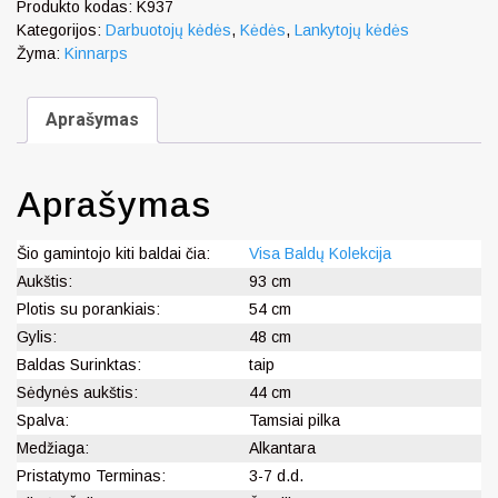
Produkto kodas:
K937
Kategorijos:
Darbuotojų kėdės
,
Kėdės
,
Lankytojų kėdės
Žyma:
Kinnarps
Aprašymas
Aprašymas
Šio gamintojo kiti baldai čia:
Visa Baldų Kolekcija
Aukštis:
93 cm
Plotis su porankiais:
54 cm
Gylis:
48 cm
Baldas Surinktas:
taip
Sėdynės aukštis:
44 cm
Spalva:
Tamsiai pilka
Medžiaga:
Alkantara
Pristatymo Terminas:
3-7 d.d.