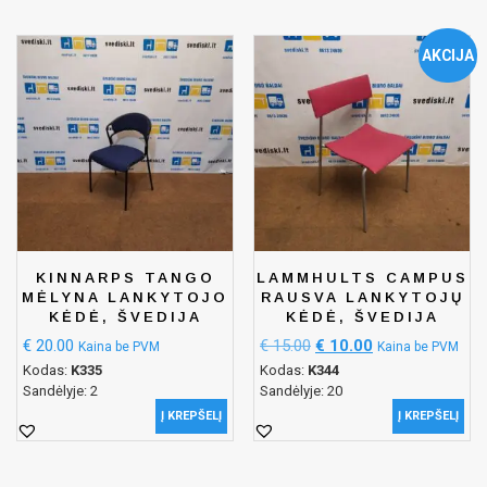
AKCIJA
KINNARPS TANGO
LAMMHULTS CAMPUS
MĖLYNA LANKYTOJO
RAUSVA LANKYTOJŲ
KĖDĖ, ŠVEDIJA
KĖDĖ, ŠVEDIJA
€
20.00
€
15.00
€
10.00
Kaina be PVM
Kaina be PVM
Kodas:
K335
Kodas:
K344
Sandėlyje: 2
Sandėlyje: 20
Į KREPŠELĮ
Į KREPŠELĮ