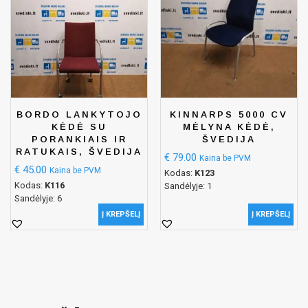
BORDO LANKYTOJO
KINNARPS 5000 CV
KĖDĖ SU
MĖLYNA KĖDĖ,
PORANKIAIS IR
ŠVEDIJA
RATUKAIS, ŠVEDIJA
€
79.00
Kaina be PVM
€
45.00
Kaina be PVM
Kodas:
K123
Kodas:
K116
Sandėlyje: 1
Sandėlyje: 6
Į KREPŠELĮ
Į KREPŠELĮ