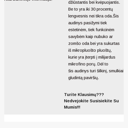
džiūstantis bei kvėpuojantis.
Be to yra iki 30 procentų
lengvesnis nei tikra oda.
Šis
audinys pasižymi tiek
estetinėm, tiek funkcinėm
savybėm kaip nubuko ar
zomšo oda bei yra sukurtas
iš
mikropluošto pluoštų
,
kurie
yra įterpti į milijardus
mikrofino porų. Dėl to
šis audinys turi šilkinį, smulkiai
gludintą paviršių.
Turite Klausimų???
Nedvejokite Susisiekite Su
Mumis!!!