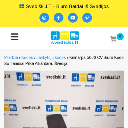
Švediški.LT - Biuro Baldai iš Švedijos
0
Pradžia
/
Kėdės
/
Lankytojų kėdės
/ Kinnarps 5000 CV Biuro Kėdė
Su Tamsiai Pilka Alkantara, Švedija