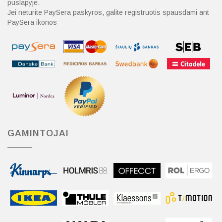
puslapyje.
Jei neturite PaySera paskyros, galite registruotis spausdami ant
PaySera ikonos
GAMINTOJAI