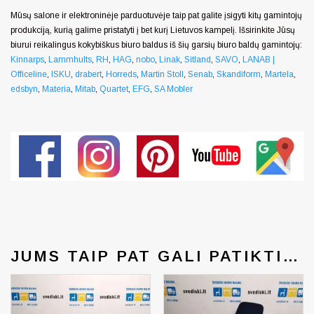
Mūsų salone ir elektroninėje parduotuvėje taip pat galite įsigyti kitų gamintojų
produkciją, kurią galime pristatyti į bet kurį Lietuvos kampelį. Išsirinkite Jūsų
biurui reikalingus kokybiškus biuro baldus iš šių garsių biuro baldų gamintojų:
Kinnarps
,
Lammhults
,
RH
,
HAG
,
nobo
,
Linak
,
Sitland
,
SAVO
,
LANAB |
Officeline
,
ISKU
,
drabert
,
Horreds
,
Martin Stoll
,
Senab
,
Skandiform
,
Martela
,
edsbyn
,
Materia
,
Mitab
,
Quartet
,
EFG
,
SA Mobler
Generated by snarskismedia.com
JUMS TAIP PAT GALI PATIKTI…