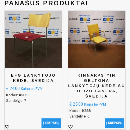
PANAŠŪS PRODUKTAI
EFG LANKYTOJO
KINNARPS YIN
KĖDĖ, ŠVEDIJA
GELTONA
LANKYTOJŲ KĖDĖ SU
€
24.00
Kaina be PVM
BERŽO FANERA,
Kodas:
K305
ŠVEDIJA
Sandėlyje: 7
€
25.00
Kaina be PVM
Kodas:
K338
Sandėlyje: 6
Į KREPŠELĮ
Į KREPŠELĮ