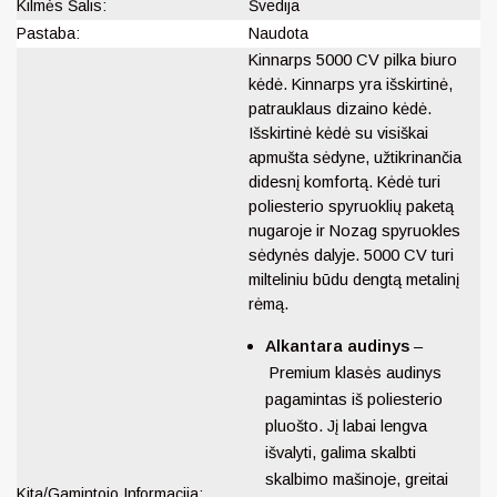
Kilmės Šalis:
Švedija
Pastaba:
Naudota
Kinnarps 5000 CV pilka biuro
kėdė. Kinnarps yra išskirtinė,
patrauklaus dizaino kėdė.
Išskirtinė kėdė su visiškai
apmušta sėdyne, užtikrinančia
didesnį komfortą. Kėdė turi
poliesterio spyruoklių paketą
nugaroje ir Nozag spyruokles
sėdynės dalyje. 5000 CV turi
milteliniu būdu dengtą metalinį
rėmą.
Alkantara audinys
–
Premium klasės audinys
pagamintas iš
poliesterio
pluošto. Jį labai lengva
išvalyti, galima skalbti
skalbimo mašinoje, greitai
Kita/Gamintojo Informacija: