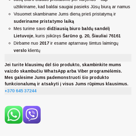
užtikriname, kad baldai saugiai pasieks Jūsų biurą ar namus
Visuomet skambiname Jums dieną prieš pristatymą ir
suderiname pristatymo laiką
Mes turime savo
didžiausią biuro baldų sandėlį
Lietuvoje
, kuris įsikūręs
Šarūno g. 20, Šiauliai 76161
Dirbame nuo
2017
ir esame aptarnavę šimtus laimingų
verslo
klientų
Jei turite klausimų dėl šio produkto, skambinkite mums
vaizdo skambučiu WhatsApp arba Viber programėlėmis.
Mes galėsime Jums pademonstruoti šio produkto
funkcionalumą ir atsakyti į visus Jums rūpimus klausimus.
+370 645 37244