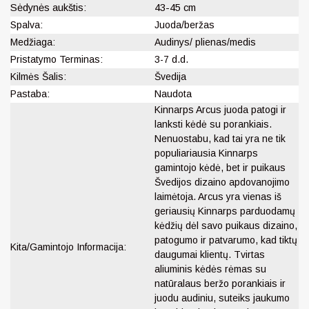
Sėdynės aukštis:
43-45 cm
Spalva:
Juoda/beržas
Medžiaga:
Audinys/ plienas/medis
Pristatymo Terminas:
3-7 d.d.
Kilmės Šalis:
Švedija
Pastaba:
Naudota
Kinnarps Arcus juoda patogi ir
lanksti kėdė su porankiais.
Nenuostabu, kad tai yra ne tik
populiariausia Kinnarps
gamintojo kėdė, bet ir puikaus
Švedijos dizaino apdovanojimo
laimėtoja. Arcus yra vienas iš
geriausių Kinnarps parduodamų
kėdžių dėl savo puikaus dizaino,
patogumo ir patvarumo, kad tiktų
Kita/Gamintojo Informacija:
daugumai klientų. Tvirtas
aliuminis kėdės rėmas su
natūralaus beržo porankiais ir
juodu audiniu, suteiks jaukumo