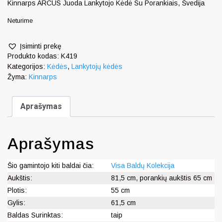
Kinnarps ARCUS Juoda Lankytojo Kėdė Su Porankiais, Švedija
Neturime
Įsiminti prekę
Produkto kodas:
K419
Kategorijos:
Kėdės
,
Lankytojų kėdės
Žyma:
Kinnarps
Aprašymas
Aprašymas
Šio gamintojo kiti baldai čia:
Visa Baldų Kolekcija
Aukštis:
81,5 cm, porankių aukštis 65 cm
Plotis:
55 cm
Gylis:
61,5 cm
Baldas Surinktas:
taip