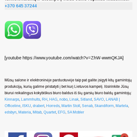
+370 645 37244
[youtube https://www.youtube.com/watch?v=ZhW-wwmQKJA]
Mūsų salone ir elektroninėje parduotuvėje taip pat galite įsigyti kitų gamintojų
produkciją, kurią galime pristatyti į bet kurį Lietuvos kampelį. Išsirinkite Jūsų
biurui reikalingus kokybiškus biuro baldus iš šių garsių biuro baldų gamintojų:
Kinnarps
,
Lammhults
,
RH
,
HAG
,
nobo
,
Linak
,
Sitland
,
SAVO
,
LANAB |
Officeline
,
ISKU
,
drabert
,
Horreds
,
Martin Stoll
,
Senab
,
Skandiform
,
Martela
,
edsbyn
,
Materia
,
Mitab
,
Quartet
,
EFG
,
SA Mobler