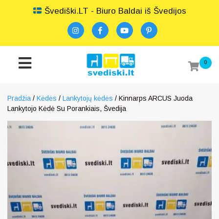
Švediški.LT - Biuro Baldai iš Švedijos
0
Pradžia
/
Kėdės
/
Lankytojų kėdės
/ Kinnarps ARCUS Juoda
Lankytojo Kėdė Su Porankiais, Švedija