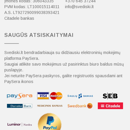
Įmonės kodas: 306043335
+370 645 37244
PVM kodas: LT100015114011
info@svediski.lt
A.S. LT927290099038393421
Citadele bankas
SAUGŪS ATSISKAITYMAI
Svediski.lt bendradarbiauja su didžiausiu elektroninių mokėjimų
platforma PaySera.
Saugiai atlikite savo mokėjimus už pasirinktus biuro baldus mūsų
puslapyje.
Jei neturite PaySera paskyros, galite registruotis spausdami ant
PaySera ikonos