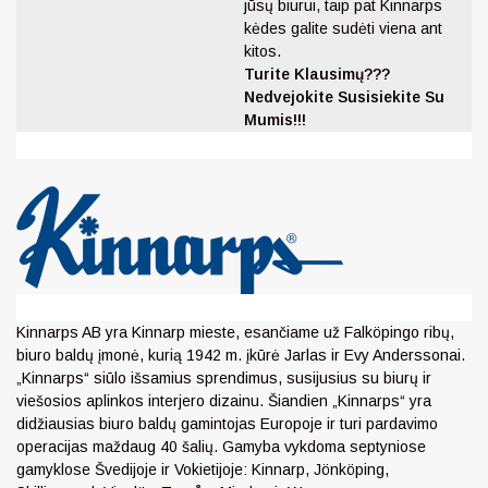
jūsų biurui, taip pat Kinnarps
kėdes galite sudėti viena ant
kitos.
Turite Klausimų???
Nedvejokite Susisiekite Su
Mumis!!!
Kinnarps AB yra Kinnarp mieste, esančiame už Falköpingo ribų,
biuro baldų įmonė, kurią 1942 m. įkūrė Jarlas ir Evy Anderssonai.
„Kinnarps“ siūlo išsamius sprendimus, susijusius su biurų ir
viešosios aplinkos interjero dizainu. Šiandien „Kinnarps“ yra
didžiausias biuro baldų gamintojas Europoje ir turi pardavimo
operacijas maždaug 40 šalių. Gamyba vykdoma septyniose
gamyklose Švedijoje ir Vokietijoje: Kinnarp, Jönköping,