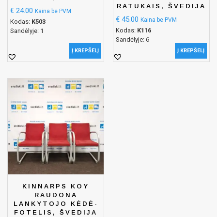
RATUKAIS, ŠVEDIJA
€
24.00
Kaina be PVM
€
45.00
Kaina be PVM
Kodas:
K503
Kodas:
K116
Sandėlyje: 1
Sandėlyje: 6
Į KREPŠELĮ
Į KREPŠELĮ
KINNARPS KOY
RAUDONA
LANKYTOJO KĖDĖ-
FOTELIS, ŠVEDIJA