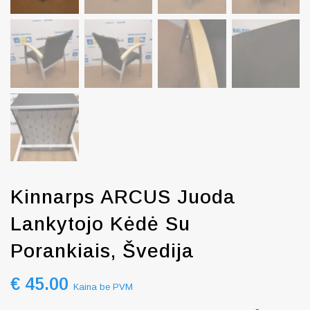
Kinnarps ARCUS Juoda
Lankytojo Kėdė Su
Porankiais, Švedija
€
45.00
Kaina be PVM