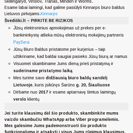
Skillingaryd, Vinslöv, Tranås, Minden ir Worms.
Esame labai laimingi, kad galime pasiūlyti Kinnarps biuro baldus
Lietuvos pirkėjams.
Kinnarps
Švediški.lt – PIRKITE BE RIZIKOS
J
ūsų elektroninius apmokėjimas už prekes per e-
bankininkystę atlieka mūsų elektroninių mokėjimų partneris
PaySera
Jūsų Biuro Baldus pristatome per kurjerius – taip
užtikriname, kad baldai saugiai pasieks Jūsų biurą ar namus
Visuomet skambiname Jums dieną prieš pristatymą ir
suderiname pristatymo laiką
Mes turime savo
didžiausią biuro baldų sandėlį
Lietuvoje
, kuris įsikūręs Šarūno
g. 20, Šiauliuose
Dirbame nuo
2017
ir esame aptarnavę šimtus laimingų
verslo
klientų
Jei turite klausimų dėl šio produkto, skambinkite mums
vaizdo skambučiu WhatsApp arba Viber programėlėmis.
Mes galėsime Jums pademonstruoti šio produkto
funkcionalumą ir atsakyti į visus Jums rūpimus klausimus.