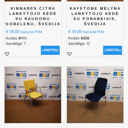
KINNARPS CITRA
KAYSTONE MĖLYNA
LANKYTOJO KĖDĖ
LANKYTOJO KĖDĖ
SU RAUDONU
SU PORANKIAIS,
GOBELENU, ŠVEDIJA
ŠVEDIJA
€
30.00
€
30.00
Kaina be PVM
Kaina be PVM
Kodas:
K111
Kodas:
K326
Sandėlyje: 7
Sandėlyje: 12
Į KREPŠELĮ
Į KREPŠELĮ