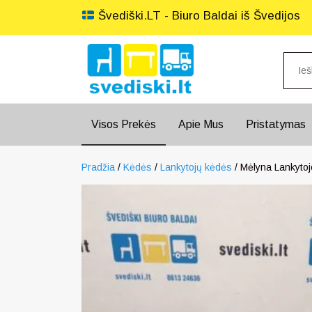
Švediški.LT - Biuro Baldai iš Švedijos
Visos Prekės
Apie Mus
Pristatymas
Pradžia
/
Kėdės
/
Lankytojų kėdės
/ Mėlyna Lankyto