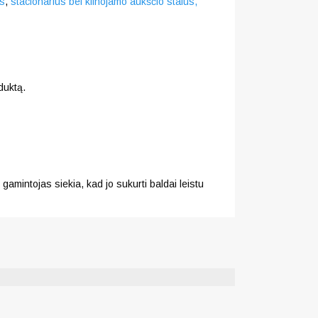
as
,
stacionarius bei kilnojamo aukščio stalus,
duktą.
gamintojas siekia, kad jo sukurti baldai leistu