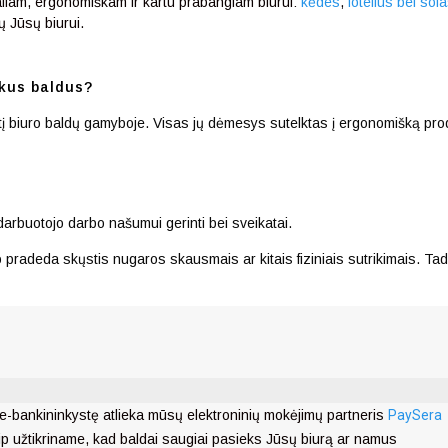
aliam, ergonomiškam ir kartu prabangiam biurui:
kėdes
,
fotelius bei sof
dų Jūsų biurui.
kus baldus?
irtį biuro baldų gamyboje. Visas jų dėmesys sutelktas į ergonomišką pro
darbuotojo darbo našumui gerinti bei sveikatai.
pradeda skųstis nugaros skausmais ar kitais fiziniais sutrikimais. Tad 
e-bankininkystę atlieka mūsų elektroninių mokėjimų partneris
PaySera
ip užtikriname, kad baldai saugiai pasieks Jūsų biurą ar namus