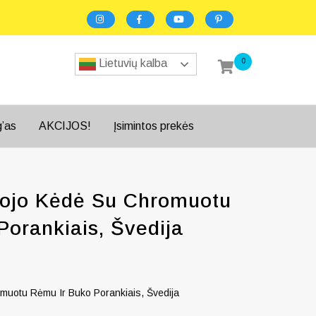
0
Lietuvių kalba
g’as
AKCIJOS!
Įsimintos prekės
tojo Kėdė Su Chromuotu
Porankiais, Švedija
muotu Rėmu Ir Buko Porankiais, Švedija