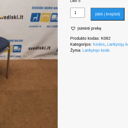
Liko 5
Įdėti į krepšelį
Įsiminti prekę
Produkto kodas:
K082
Kategorijos:
Kėdės
,
Lankytojų 
Žyma:
Lankytojo kėdė