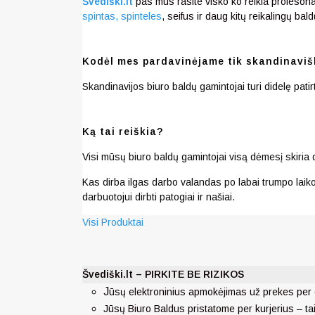
Švediški.lt
pas mus rasite visko ko reikia profeson
spintas, spinteles
, seifus ir daug kitų reikalingų bal
Kodėl mes pardavinėjame tik skandinaviš
Skandinavijos biuro baldų gamintojai turi didelę pat
Ką tai reiškia?
Visi mūsų biuro baldų gamintojai visą dėmesį skiria 
Kas dirba ilgas darbo valandas po labai trumpo laiko 
darbuotojui dirbti patogiai ir našiai.
Visi Produktai
Švediški.lt – PIRKITE BE RIZIKOS
J
ūsų elektroninius apmokėjimas už prekes per 
Jūsų Biuro Baldus pristatome per kurjerius – ta