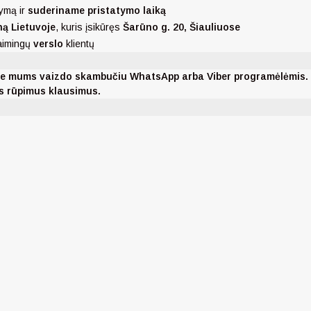
ymą ir
suderiname pristatymo laiką
ną Lietuvoje
, kuris įsikūręs
Šarūno g. 20, Šiauliuose
laimingų
verslo
klientų
nkite mums vaizdo skambučiu WhatsApp arba Viber programėlėmis
ms rūpimus klausimus.