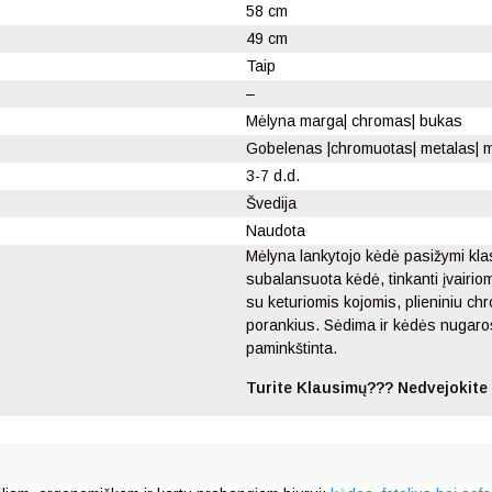
58 cm
49 cm
Taip
–
Mėlyna marga| chromas| bukas
Gobelenas |chromuotas| metalas| 
3-7 d.d.
Švedija
Naudota
Mėlyna lankytojo kėdė pasižymi klas
subalansuota kėdė, tinkanti įvairi
su keturiomis kojomis, plieniniu ch
porankius. Sėdima ir kėdės nugaro
paminkštinta.
Turite Klausimų??? Nedvejokite 