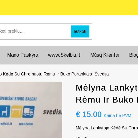
Ieškoti
Mano Paskyra
www.Skelbiu.lt
Mūsų Klientai
Blo
jo Kėdė Su Chromuotu Rėmu Ir Buko Porankiais, Švedija
Mėlyna Lanky
Rėmu Ir Buko 
€
15.00
Kaina be PVM
Mėlyna Lankytojo Kėdė Su Chro