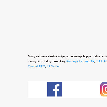
Mūsų salone ir elektroninėje parduotuvėje taip pat galite įsigyt
garsių biuro baldų gamintojų:
Kinnarps
,
Lammhults
,
RH
,
HA
Quartet
,
EFG
,
SA Mobler