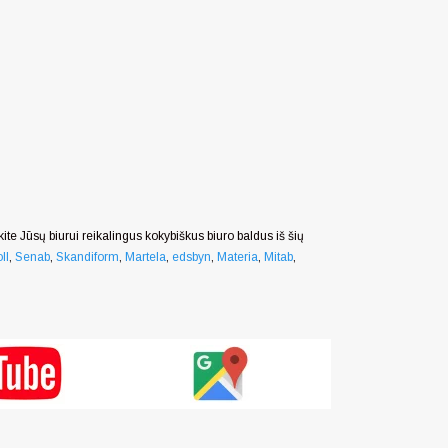
nkite Jūsų biurui reikalingus kokybiškus biuro baldus iš šių
ll
,
Senab
,
Skandiform
,
Martela
,
edsbyn
,
Materia
,
Mitab
,