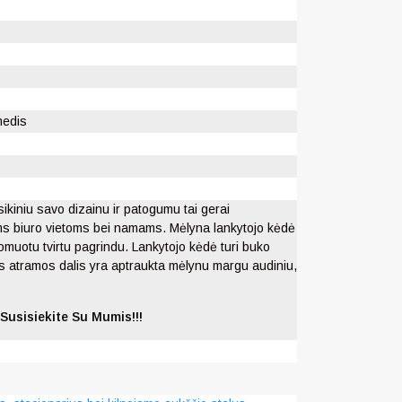
medis
ikiniu savo dizainu ir patogumu tai gerai
oms biuro vietoms bei namams. Mėlyna lankytojo kėdė
romuotu tvirtu pagrindu. Lankytojo kėdė turi buko
s atramos dalis yra aptraukta mėlynu margu audiniu,
Susisiekite Su Mumis!!!