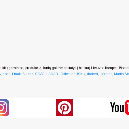
i kitų gamintojų produkciją, kurią galime pristatyti į bet kurį Lietuvos kampelį. Išsiri
G
,
nobo
,
Linak
,
Sitland
,
SAVO
,
LANAB | Officeline
,
ISKU
,
drabert
,
Horreds
,
Martin Sto