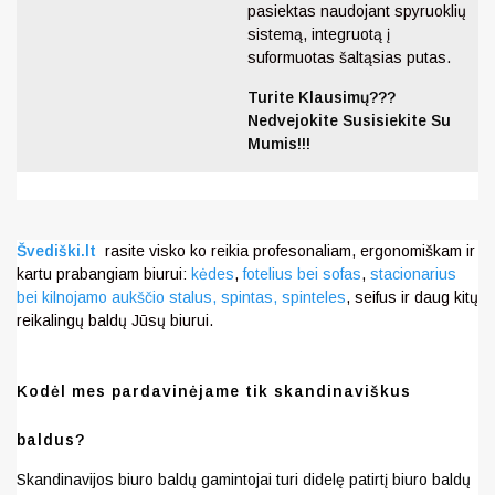
pasiektas naudojant spyruoklių
sistemą, integruotą į
suformuotas šaltąsias putas.
Turite Klausimų???
Nedvejokite Susisiekite Su
Mumis!!!
Švediški.lt
rasite visko ko reikia profesonaliam, ergonomiškam ir
kartu prabangiam biurui:
kėdes
,
fotelius bei sofas
,
stacionarius
bei kilnojamo aukščio stalus,
spintas, spinteles
, seifus ir daug kitų
reikalingų baldų Jūsų biurui.
Kodėl mes pardavinėjame tik skandinaviškus
baldus?
Skandinavijos biuro baldų gamintojai turi didelę patirtį biuro baldų