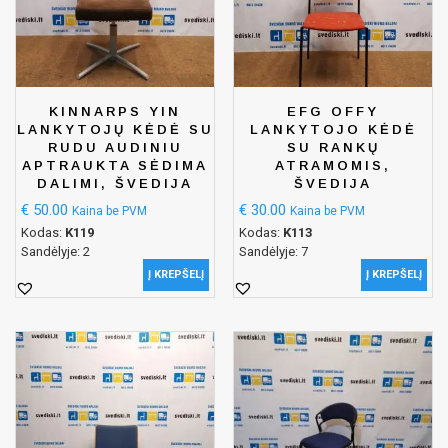
KINNARPS YIN
EFG OFFY
LANKYTOJŲ KĖDĖ SU
LANKYTOJO KĖDĖ
RUDU AUDINIU
SU RANKŲ
APTRAUKTA SĖDIMA
ATRAMOMIS,
DALIMI, ŠVEDIJA
ŠVEDIJA
€
50.00
€
30.00
Kaina be PVM
Kaina be PVM
Kodas:
K119
Kodas:
K113
Sandėlyje: 2
Sandėlyje: 7
Į KREPŠELĮ
Į KREPŠELĮ