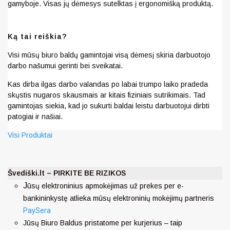
gamyboje. Visas jų dėmesys sutelktas į ergonomišką produktą.
Ką tai reiškia?
Visi mūsų biuro baldų gamintojai visą dėmesį skiria darbuotojo
darbo našumui gerinti bei sveikatai.
Kas dirba ilgas darbo valandas po labai trumpo laiko pradeda
skųstis nugaros skausmais ar kitais fiziniais sutrikimais. Tad
gamintojas siekia, kad jo sukurti baldai leistu darbuotojui dirbti
patogiai ir našiai.
Visi Produktai
Švediški.lt – PIRKITE BE RIZIKOS
J
ūsų elektroninius apmokėjimas už prekes per e-
bankininkystę atlieka mūsų elektroninių mokėjimų partneris
PaySera
Jūsų Biuro Baldus pristatome per kurjerius – taip