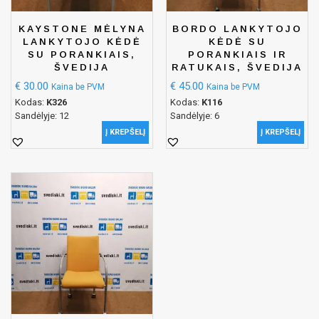
KAYSTONE MĖLYNA
BORDO LANKYTOJO
LANKYTOJO KĖDĖ
KĖDĖ SU
SU PORANKIAIS,
PORANKIAIS IR
ŠVEDIJA
RATUKAIS, ŠVEDIJA
€
30.00
€
45.00
Kaina be PVM
Kaina be PVM
Kodas:
K326
Kodas:
K116
Sandėlyje: 12
Sandėlyje: 6
Į KREPŠELĮ
Į KREPŠELĮ