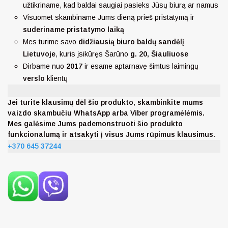
užtikriname, kad baldai saugiai pasieks Jūsų biurą ar namus
Visuomet skambiname Jums dieną prieš pristatymą ir
suderiname pristatymo laiką
Mes turime savo
didžiausią biuro baldų sandėlį
Lietuvoje
, kuris įsikūręs Šarūno
g. 20, Šiauliuose
Dirbame nuo
2017
ir esame aptarnavę šimtus laimingų
verslo
klientų
Jei turite klausimų dėl šio produkto, skambinkite mums
vaizdo skambučiu WhatsApp arba Viber programėlėmis.
Mes galėsime Jums pademonstruoti šio produkto
funkcionalumą ir atsakyti į visus Jums rūpimus klausimus.
+370 645 37244