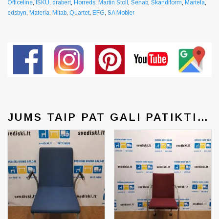
Officeline
,
ISKU
,
drabert
,
Horreds
,
Martin Stoll
,
Senab
,
Skandiform
,
Martela
,
edsbyn
,
Materia
,
Mitab
,
Quartet
,
EFG
,
SA Mobler
JUMS TAIP PAT GALI PATIKTI…