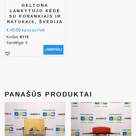
GELTONA
LANKYTOJO KĖDĖ
SU PORANKIAIS IR
RATUKAIS, ŠVEDIJA
€
45.00
Kaina be PVM
Kodas:
K115
Sandėlyje: 5
Į KREPŠELĮ
PANAŠŪS PRODUKTAI