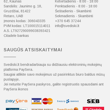
62, Kaunas
Ketvirtadienis - 8:00 - 18:00
Sandėlis: Jaunimo g. 18,
Penktadienis - 8:00 - 18:00
Gruzdžiai, 81422
Šeštadienis - Skambinti
Retaro, UAB
Sekmadienis - Skambinti
Įmonės kodas: 306043335
+370 645 37244
PVM kodas: LT100015114011
info@svediski.lt
A.S. LT927290099038393421
Citadele bankas
SAUGŪS ATSISKAITYMAI
Svediski.lt bendradarbiauja su didžiausiu elektroninių mokėjimų
platforma PaySera.
Saugiai atlikite savo mokėjimus už pasirinktus biuro baldus mūsų
puslapyje.
Jei neturite PaySera paskyros, galite registruotis spausdami ant
PaySera ikonos