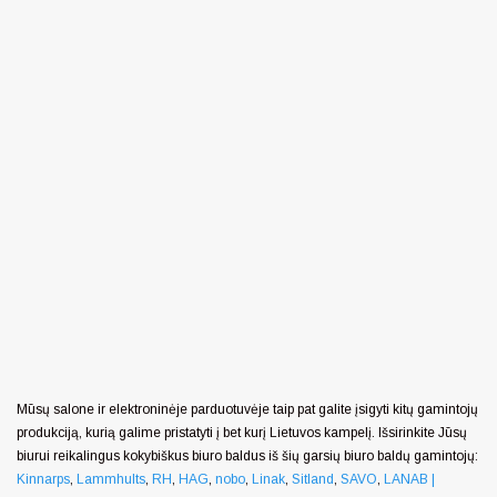
Mūsų salone ir elektroninėje parduotuvėje taip pat galite įsigyti kitų gamintojų
produkciją, kurią galime pristatyti į bet kurį Lietuvos kampelį. Išsirinkite Jūsų
biurui reikalingus kokybiškus biuro baldus iš šių garsių biuro baldų gamintojų:
Kinnarps
,
Lammhults
,
RH
,
HAG
,
nobo
,
Linak
,
Sitland
,
SAVO
,
LANAB |