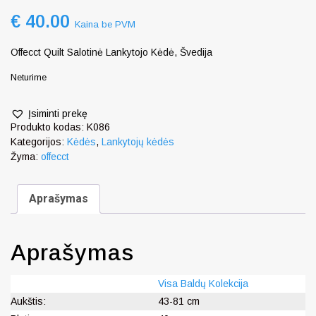
€
40.00
Kaina be PVM
Offecct Quilt Salotinė Lankytojo Kėdė, Švedija
Neturime
Įsiminti prekę
Produkto kodas:
K086
Kategorijos:
Kėdės
,
Lankytojų kėdės
Žyma:
offecct
Aprašymas
Aprašymas
Visa Baldų Kolekcija
Aukštis:
43-81 cm