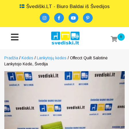
Švediški.LT - Biuro Baldai iš Švedijos
0
Pradžia
/
Kėdės
/
Lankytojų kėdės
/ Offecct Quilt Salotinė
Lankytojo Kėdė, Švedija