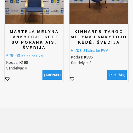
MARTELA MĖLYNA
KINNARPS TANGO
LANKYTOJO KĖDĖ
MĖLYNA LANKYTOJO
SU PORANKIAIS,
KĖDĖ, ŠVEDIJA
ŠVEDIJA
€
20.00
Kaina be PVM
€
30.00
Kaina be PVM
Kodas:
K335
Kodas:
K103
Sandėlyje: 2
Sandėlyje: 4
Į KREPŠELĮ
Į KREPŠELĮ