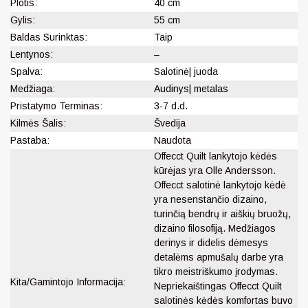
Plotis:
40 cm
Gylis:
55 cm
Baldas Surinktas:
Taip
Lentynos:
–
Spalva:
Salotinė| juoda
Medžiaga:
Audinys| metalas
Pristatymo Terminas:
3-7 d.d.
Kilmės Šalis:
Švedija
Pastaba:
Naudota
Offecct Quilt lankytojo kėdės
kūrėjas yra Olle Andersson.
Offecct salotinė lankytojo kėdė
yra nesenstančio dizaino,
turinčią bendrų ir aiškių bruožų,
dizaino filosofiją. Medžiagos
derinys ir didelis dėmesys
detalėms apmušalų darbe yra
tikro meistriškumo įrodymas.
Kita/Gamintojo Informacija:
Nepriekaištingas Offecct Quilt
salotinės kėdės komfortas buvo