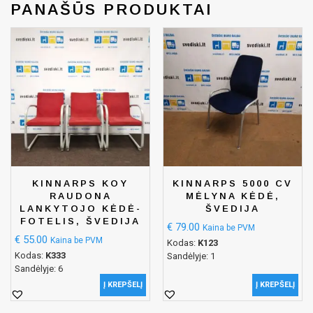
PANAŠŪS PRODUKTAI
KINNARPS KOY
KINNARPS 5000 CV
RAUDONA
MĖLYNA KĖDĖ,
LANKYTOJO KĖDĖ-
ŠVEDIJA
FOTELIS, ŠVEDIJA
€
79.00
Kaina be PVM
€
55.00
Kaina be PVM
Kodas:
K123
Kodas:
K333
Sandėlyje: 1
Sandėlyje: 6
Į KREPŠELĮ
Į KREPŠELĮ