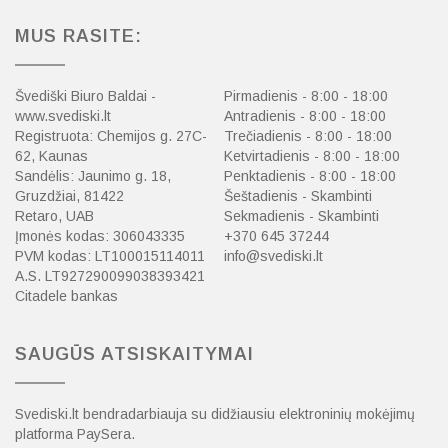
MUS RASITE:
Švediški Biuro Baldai -
Pirmadienis - 8:00 - 18:00
www.svediski.lt
Antradienis - 8:00 - 18:00
Registruota: Chemijos g. 27C-
Trečiadienis - 8:00 - 18:00
62, Kaunas
Ketvirtadienis - 8:00 - 18:00
Sandėlis: Jaunimo g. 18,
Penktadienis - 8:00 - 18:00
Gruzdžiai, 81422
Šeštadienis - Skambinti
Retaro, UAB
Sekmadienis - Skambinti
Įmonės kodas: 306043335
+370 645 37244
PVM kodas: LT100015114011
info@svediski.lt
A.S. LT927290099038393421
Citadele bankas
SAUGŪS ATSISKAITYMAI
Svediski.lt bendradarbiauja su didžiausiu elektroninių mokėjimų
platforma PaySera.