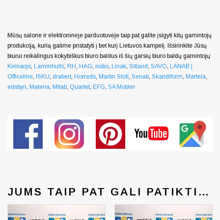
Mūsų salone ir elektroninėje parduotuvėje taip pat galite įsigyti kitų gamintojų
produkciją, kurią galime pristatyti į bet kurį Lietuvos kampelį. Išsirinkite Jūsų
biurui reikalingus kokybiškus biuro baldus iš šių garsių biuro baldų gamintojų:
Kinnarps
,
Lammhults
,
RH
,
HAG
,
nobo
,
Linak
,
Sitland
,
SAVO
,
LANAB |
Officeline
,
ISKU
,
drabert
,
Horreds
,
Martin Stoll
,
Senab
,
Skandiform
,
Martela
,
edsbyn
,
Materia
,
Mitab
,
Quartet
,
EFG
,
SA Mobler
JUMS TAIP PAT GALI PATIKTI…