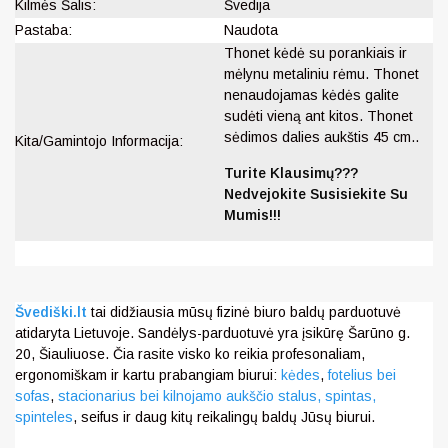
Kilmės Šalis:
Švedija
Pastaba:
Naudota
Thonet kėdė su porankiais ir
mėlynu metaliniu rėmu. Thonet
nenaudojamas kėdės galite
sudėti vieną ant kitos. Thonet
sėdimos dalies aukštis 45 cm..
Kita/Gamintojo Informacija:
Turite Klausimų???
Nedvejokite Susisiekite Su
Mumis!!!
Švediški.lt
tai didžiausia mūsų fizinė biuro baldų parduotuvė
atidaryta Lietuvoje. Sandėlys-parduotuvė yra įsikūrę Šarūno g.
20, Šiauliuose. Čia rasite visko ko reikia profesonaliam,
ergonomiškam ir kartu prabangiam biurui:
kėdes
,
fotelius bei
sofas
,
stacionarius bei kilnojamo aukščio stalus,
spintas,
spinteles
, seifus ir daug kitų reikalingų baldų Jūsų biurui.