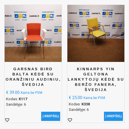
GARSNAS BIRD
KINNARPS YIN
BALTA KĖDĖ SU
GELTONA
ORANŽINIU AUDINIU,
LANKYTOJŲ KĖDĖ SU
ŠVEDIJA
BERŽO FANERA,
ŠVEDIJA
€
39.00
Kaina be PVM
€
25.00
Kaina be PVM
Kodas:
K117
Kodas:
K338
Sandėlyje: 6
Sandėlyje: 6
Į KREPŠELĮ
Į KREPŠELĮ