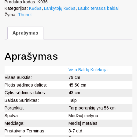
Produkto kodas:
K036
Kategorijos:
Kėdės
,
Lankytojų kėdės
,
Lauko terasos baldai
Žyma:
Thonet
Aprašymas
Aprašymas
Visa Baldų Kolekcija
Visas aukštis:
79 cm
Plotis sėdimos dalies:
45,50 cm
Gylis sėdimos dalies:
43 cm
Baldas Surinktas:
Taip
Porankiai:
Tarp porankių yra 56 cm
Spalva:
Medžio| mėlyna
Medžiaga:
Medis| metalas
Pristatymo Terminas:
3-7 d.d.