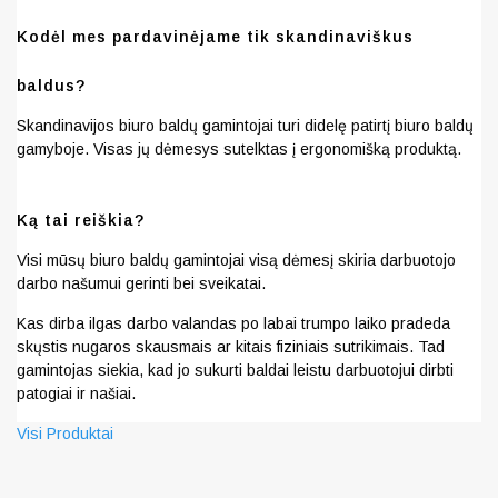
Kodėl mes pardavinėjame tik skandinaviškus
baldus?
Skandinavijos biuro baldų gamintojai turi didelę patirtį biuro baldų
gamyboje. Visas jų dėmesys sutelktas į ergonomišką produktą.
Ką tai reiškia?
Visi mūsų biuro baldų gamintojai visą dėmesį skiria darbuotojo
darbo našumui gerinti bei sveikatai.
Kas dirba ilgas darbo valandas po labai trumpo laiko pradeda
skųstis nugaros skausmais ar kitais fiziniais sutrikimais. Tad
gamintojas siekia, kad jo sukurti baldai leistu darbuotojui dirbti
patogiai ir našiai.
Visi Produktai