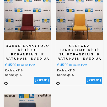
BORDO LANKYTOJO
GELTONA
KĖDĖ SU
LANKYTOJO KĖDĖ
PORANKIAIS IR
SU PORANKIAIS IR
RATUKAIS, ŠVEDIJA
RATUKAIS, ŠVEDIJA
€
45.00
€
45.00
Kaina be PVM
Kaina be PVM
Kodas:
K116
Kodas:
K115
Sandėlyje: 6
Sandėlyje: 5
Į KREPŠELĮ
Į KREPŠELĮ