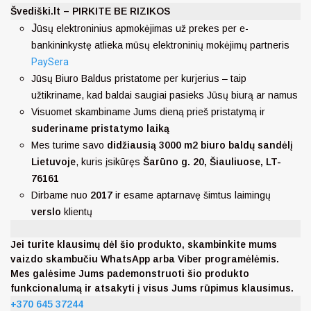
Švediški.lt – PIRKITE BE RIZIKOS
J
ūsų elektroninius apmokėjimas už prekes per e-
bankininkystę atlieka mūsų elektroninių mokėjimų partneris
PaySera
Jūsų Biuro Baldus pristatome per kurjerius – taip
užtikriname, kad baldai saugiai pasieks Jūsų biurą ar namus
Visuomet skambiname Jums dieną prieš pristatymą ir
suderiname pristatymo laiką
Mes turime savo
didžiausią 3000 m2 biuro baldų sandėlį
Lietuvoje
, kuris įsikūręs
Šarūno g. 20, Šiauliuose, LT-
76161
Dirbame nuo
2017
ir esame aptarnavę šimtus laimingų
verslo
klientų
Jei turite klausimų dėl šio produkto, skambinkite mums
vaizdo skambučiu WhatsApp arba Viber programėlėmis.
Mes galėsime Jums pademonstruoti šio produkto
funkcionalumą ir atsakyti į visus Jums rūpimus klausimus.
+370 645 37244