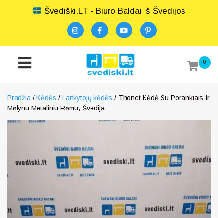
Švediški.LT - Biuro Baldai iš Švedijos
0
Pradžia
/
Kėdės
/
Lankytojų kėdės
/ Thonet Kėdė Su Porankiais Ir
Mėlynu Metaliniu Rėmu, Švedija