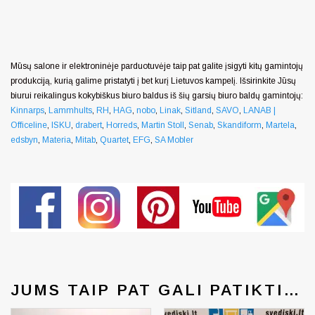
Mūsų salone ir elektroninėje parduotuvėje taip pat galite įsigyti kitų gamintojų
produkciją, kurią galime pristatyti į bet kurį Lietuvos kampelį. Išsirinkite Jūsų
biurui reikalingus kokybiškus biuro baldus iš šių garsių biuro baldų gamintojų:
Kinnarps
,
Lammhults
,
RH
,
HAG
,
nobo
,
Linak
,
Sitland
,
SAVO
,
LANAB |
Officeline
,
ISKU
,
drabert
,
Horreds
,
Martin Stoll
,
Senab
,
Skandiform
,
Martela
,
edsbyn
,
Materia
,
Mitab
,
Quartet
,
EFG
,
SA Mobler
JUMS TAIP PAT GALI PATIKTI…