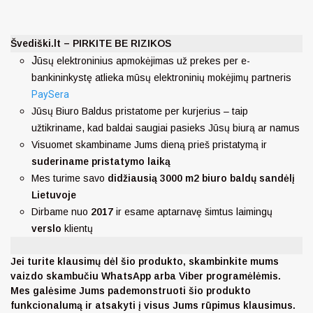
Švediški.lt – PIRKITE BE RIZIKOS
J
ūsų elektroninius apmokėjimas už prekes per e-
bankininkystę atlieka mūsų elektroninių mokėjimų partneris
PaySera
Jūsų Biuro Baldus pristatome per kurjerius – taip
užtikriname, kad baldai saugiai pasieks Jūsų biurą ar namus
Visuomet skambiname Jums dieną prieš pristatymą ir
suderiname pristatymo laiką
Mes turime savo
didžiausią 3000 m2 biuro baldų sandėlį
Lietuvoje
Dirbame nuo
2017
ir esame aptarnavę šimtus laimingų
verslo
klientų
Jei turite klausimų dėl šio produkto, skambinkite mums
vaizdo skambučiu WhatsApp arba Viber programėlėmis.
Mes galėsime Jums pademonstruoti šio produkto
funkcionalumą ir atsakyti į visus Jums rūpimus klausimus.