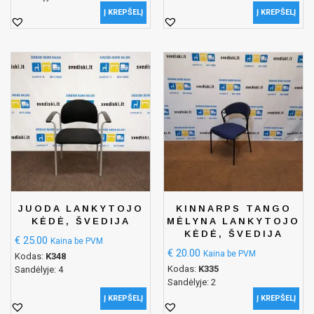
Į KREPŠELĮ
Į KREPŠELĮ
JUODA LANKYTOJO
KINNARPS TANGO
KĖDĖ, ŠVEDIJA
MĖLYNA LANKYTOJO
KĖDĖ, ŠVEDIJA
€
25.00
Kaina be PVM
€
20.00
Kaina be PVM
Kodas:
K348
Kodas:
K335
Sandėlyje: 4
Sandėlyje: 2
Į KREPŠELĮ
Į KREPŠELĮ