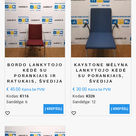
BORDO LANKYTOJO
KAYSTONE MĖLYNA
KĖDĖ SU
LANKYTOJO KĖDĖ
PORANKIAIS IR
SU PORANKIAIS,
RATUKAIS, ŠVEDIJA
ŠVEDIJA
€
45.00
€
30.00
Kaina be PVM
Kaina be PVM
Kodas:
K116
Kodas:
K326
Sandėlyje: 6
Sandėlyje: 12
Į KREPŠELĮ
Į KREPŠELĮ