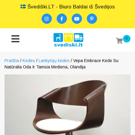
Švediški.LT - Biuro Baldai iš Švedijos
0
Pradžia
/
Kėdės
/
Lankytojų kėdės
/ Vepa Embrace Kėdė Su
Natūralia Oda Ir Tamsia Mediena, Olandija