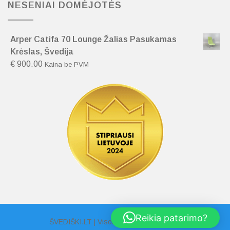
NESENIAI DOMĖJOTĖS
Arper Catifa 70 Lounge Žalias Pasukamas
Krėslas, Švedija
€
900.00
Kaina be PVM
Reikia patarimo?
ŠVEDIŠKI.LT | Visos Teisės Saugomos |