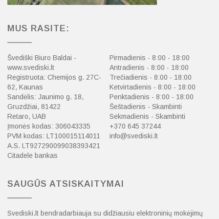
MUS RASITE:
Švediški Biuro Baldai -
Pirmadienis - 8:00 - 18:00
www.svediski.lt
Antradienis - 8:00 - 18:00
Registruota: Chemijos g. 27C-
Trečiadienis - 8:00 - 18:00
62, Kaunas
Ketvirtadienis - 8:00 - 18:00
Sandėlis: Jaunimo g. 18,
Penktadienis - 8:00 - 18:00
Gruzdžiai, 81422
Šeštadienis - Skambinti
Retaro, UAB
Sekmadienis - Skambinti
Įmonės kodas: 306043335
+370 645 37244
PVM kodas: LT100015114011
info@svediski.lt
A.S. LT927290099038393421
Citadele bankas
SAUGŪS ATSISKAITYMAI
Svediski.lt bendradarbiauja su didžiausiu elektroninių mokėjimų