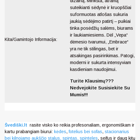
dizainą. Minkšta, atramą
suteikianti sėdynė ir kruopščiai
suformuotas atlošas sukuria
jaukią sėdėjimo patirtį – puikiai
tinka posėdžių salėms, biurams
ir laukiamiesiems. Dėl „Vepa“
Kita/Gamintojo Informacija:
dėmesio tvarumui, „Embrace“
yra ne tik stilingas, bet ir
atsakingas pasirinkimas. Patogi,
moderni ir sukurta intensyviam
kasdieniam naudojimui.
Turite Klausimų???
Nedvejokite Susisiekite Su
Mumis!!!
Švediški.lt
rasite visko ko reikia profesonaliam, ergonomiškam ir
kartu prabangiam biurui:
kėdes
,
fotelius bei sofas
,
stacionarius
bei kilnojamo aukščio stalus,
spintas, spinteles
, seifus ir daug kitų