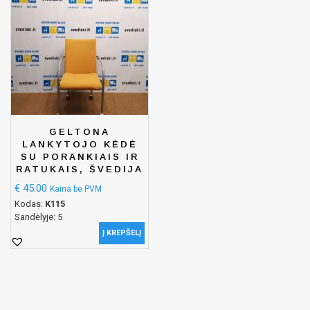
GELTONA
LANKYTOJO KĖDĖ
SU PORANKIAIS IR
RATUKAIS, ŠVEDIJA
€
45.00
Kaina be PVM
Kodas:
K115
Sandėlyje: 5
Į KREPŠELĮ