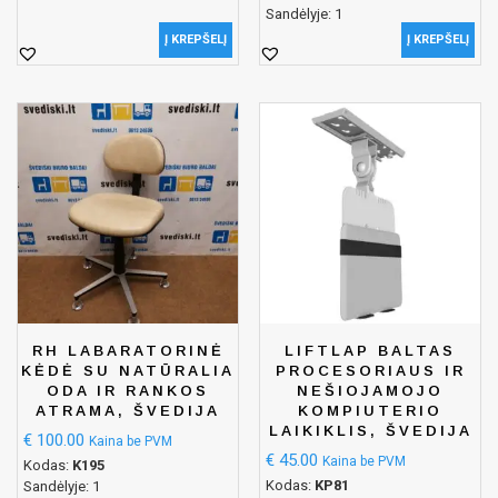
Sandėlyje: 1
Į KREPŠELĮ
Į KREPŠELĮ
RH LABARATORINĖ
LIFTLAP BALTAS
KĖDĖ SU NATŪRALIA
PROCESORIAUS IR
ODA IR RANKOS
NEŠIOJAMOJO
ATRAMA, ŠVEDIJA
KOMPIUTERIO
LAIKIKLIS, ŠVEDIJA
€
100.00
Kaina be PVM
€
45.00
Kaina be PVM
Kodas:
K195
Kodas:
KP81
Sandėlyje: 1