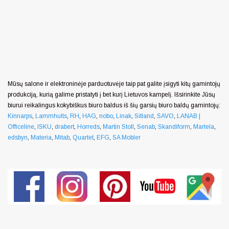
Mūsų salone ir elektroninėje parduotuvėje taip pat galite įsigyti kitų gamintojų
produkciją, kurią galime pristatyti į bet kurį Lietuvos kampelį. Išsirinkite Jūsų
biurui reikalingus kokybiškus biuro baldus iš šių garsių biuro baldų gamintojų:
Kinnarps
,
Lammhults
,
RH
,
HAG
,
nobo
,
Linak
,
Sitland
,
SAVO
,
LANAB |
Officeline
,
ISKU
,
drabert
,
Horreds
,
Martin Stoll
,
Senab
,
Skandiform
,
Martela
,
edsbyn
,
Materia
,
Mitab
,
Quartet
,
EFG
,
SA Mobler