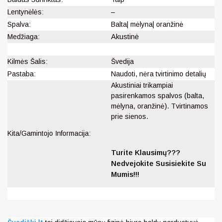
Lentynėlės:
–
Spalva:
Balta| mėlyna| oranžinė
Medžiaga:
Akustinė
Kilmės Šalis:
Švedija
Pastaba:
Naudoti, nėra tvirtinimo detalių
Akustiniai trikampiai
pasirenkamos spalvos (balta,
mėlyna, oranžinė). Tvirtinamos
prie sienos.
Kita/Gamintojo Informacija:
Turite Klausimų???
Nedvejokite Susisiekite Su
Mumis!!!