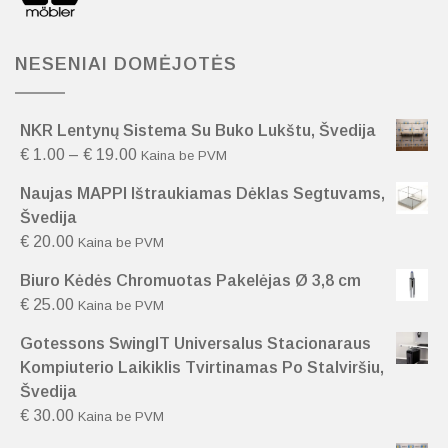
NESENIAI DOMĖJOTĖS
NKR Lentynų Sistema Su Buko Lukštu, Švedija
€
1.00
–
€
19.00
Kaina be PVM
Naujas MAPPI Ištraukiamas Dėklas Segtuvams,
Švedija
€
20.00
Kaina be PVM
Biuro Kėdės Chromuotas Pakelėjas Ø 3,8 cm
€
25.00
Kaina be PVM
Gotessons SwingIT Universalus Stacionaraus
Kompiuterio Laikiklis Tvirtinamas Po Stalviršiu,
Švedija
€
30.00
Kaina be PVM