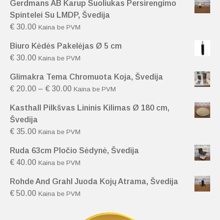
Gerdmans AB Karup Suoliukas Persirengimo
Spintelei Su LMDP, Švedija
€
30.00
Kaina be PVM
Biuro Kėdės Pakelėjas Ø 5 cm
€
30.00
Kaina be PVM
Glimakra Tema Chromuota Koja, Švedija
€
20.00
–
€
30.00
Kaina be PVM
Kasthall Pilkšvas Lininis Kilimas Ø 180 cm,
Švedija
€
35.00
Kaina be PVM
Ruda 63cm Pločio Sėdynė, Švedija
€
40.00
Kaina be PVM
Rohde And Grahl Juoda Kojų Atrama, Švedija
€
50.00
Kaina be PVM