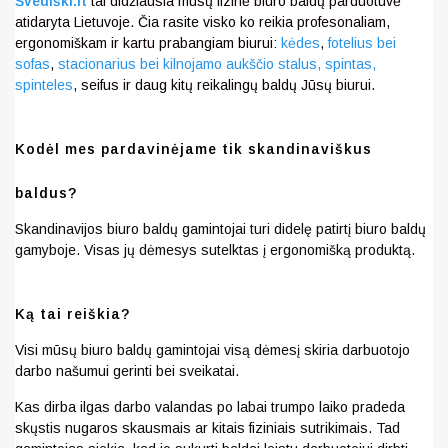
Švediški.lt
tai didžiausia mūsų fizinė biuro baldų parduotuvė
atidaryta Lietuvoje. Čia rasite visko ko reikia profesonaliam,
ergonomiškam ir kartu prabangiam biurui:
kėdes
,
fotelius bei
sofas
,
stacionarius bei kilnojamo aukščio stalus,
spintas,
spinteles
, seifus ir daug kitų reikalingų baldų Jūsų biurui.
Kodėl mes pardavinėjame tik skandinaviškus
baldus?
Skandinavijos biuro baldų gamintojai turi didelę patirtį biuro baldų
gamyboje. Visas jų dėmesys sutelktas į ergonomišką produktą.
Ką tai reiškia?
Visi mūsų biuro baldų gamintojai visą dėmesį skiria darbuotojo
darbo našumui gerinti bei sveikatai.
Kas dirba ilgas darbo valandas po labai trumpo laiko pradeda
skųstis nugaros skausmais ar kitais fiziniais sutrikimais. Tad