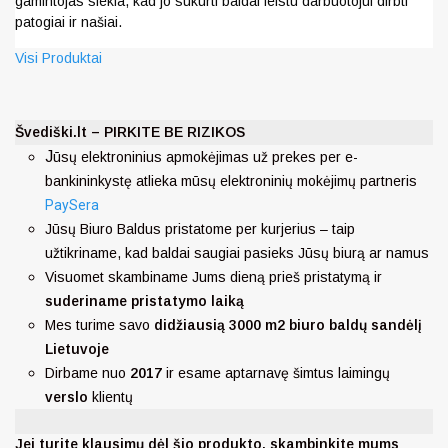
gamintojas siekia, kad jo sukurti baldai leistu darbuotojui dirbti
patogiai ir našiai.
Visi Produktai
Švediški.lt – PIRKITE BE RIZIKOS
J
ūsų elektroninius apmokėjimas už prekes per e-
bankininkystę atlieka mūsų elektroninių mokėjimų partneris
PaySera
Jūsų Biuro Baldus pristatome per kurjerius – taip
užtikriname, kad baldai saugiai pasieks Jūsų biurą ar namus
Visuomet skambiname Jums dieną prieš pristatymą ir
suderiname pristatymo laiką
Mes turime savo
didžiausią 3000 m2 biuro baldų sandėlį
Lietuvoje
Dirbame nuo
2017
ir esame aptarnavę šimtus laimingų
verslo
klientų
Jei turite klausimų dėl šio produkto, skambinkite mums