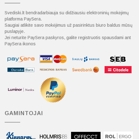
Svediski.lt bendradarbiauja su didžiausiu elektroninių mokėjimų
platforma PaySera.
Saugiai atlikite savo mokėjimus už pasirinktus biuro baldus mūsų
puslapyje.
Jei neturite PaySera paskyros, galite registruotis spausdami ant
PaySera ikonos
GAMINTOJAI