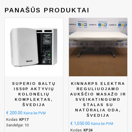
PANAŠŪS PRODUKTAI
SUPERIO BALTŲ
KINNARPS ELEKTRA
IS50P AKTYVIŲ
REGULIUOJAMO
KOLONĖLIŲ
AUKŠČIO MASAŽO IR
KOMPLEKTAS,
SVEIKATINGUMO
ŠVEDIJA
STALAS SU
NATŪRALIA ODA,
€
200.00
Kaina be PVM
ŠVEDIJA
Kodas:
KP17
€
1,050.00
Kaina be PVM
Sandėlyje: 10
Kodas:
KP24