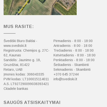
MUS RASITE:
Švediški Biuro Baldai -
Pirmadienis - 8:00 - 18:00
www.svediski.lt
Antradienis - 8:00 - 18:00
Registruota: Chemijos g. 27C-
Trečiadienis - 8:00 - 18:00
62, Kaunas
Ketvirtadienis - 8:00 - 18:00
Sandėlis: Jaunimo g. 18,
Penktadienis - 8:00 - 18:00
Gruzdžiai, 81422
Šeštadienis - Skambinti
Retaro, UAB
Sekmadienis - Skambinti
Įmonės kodas: 306043335
+370 645 37244
PVM kodas: LT100015114011
info@svediski.lt
A.S. LT927290099038393421
Citadele bankas
SAUGŪS ATSISKAITYMAI