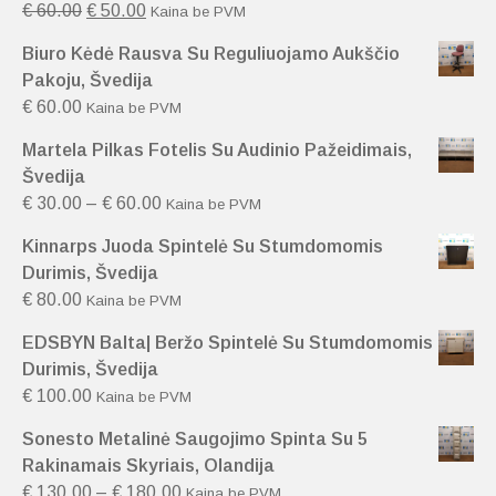
€
60.00
€
50.00
Kaina be PVM
Biuro Kėdė Rausva Su Reguliuojamo Aukščio
Pakoju, Švedija
€
60.00
Kaina be PVM
Martela Pilkas Fotelis Su Audinio Pažeidimais,
Švedija
€
30.00
–
€
60.00
Kaina be PVM
Kinnarps Juoda Spintelė Su Stumdomomis
Durimis, Švedija
€
80.00
Kaina be PVM
EDSBYN Balta| Beržo Spintelė Su Stumdomomis
Durimis, Švedija
€
100.00
Kaina be PVM
Sonesto Metalinė Saugojimo Spinta Su 5
Rakinamais Skyriais, Olandija
€
130.00
–
€
180.00
Kaina be PVM