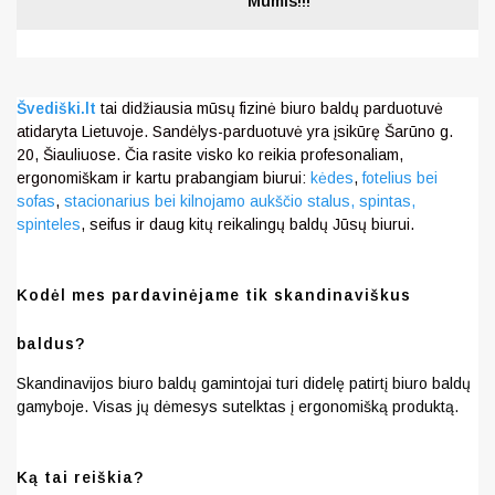
Mumis!!!
Švediški.lt
tai didžiausia mūsų fizinė biuro baldų parduotuvė
atidaryta Lietuvoje. Sandėlys-parduotuvė yra įsikūrę Šarūno g.
20, Šiauliuose. Čia rasite visko ko reikia profesonaliam,
ergonomiškam ir kartu prabangiam biurui:
kėdes
,
fotelius bei
sofas
,
stacionarius bei kilnojamo aukščio stalus,
spintas,
spinteles
, seifus ir daug kitų reikalingų baldų Jūsų biurui.
Kodėl mes pardavinėjame tik skandinaviškus
baldus?
Skandinavijos biuro baldų gamintojai turi didelę patirtį biuro baldų
gamyboje. Visas jų dėmesys sutelktas į ergonomišką produktą.
Ką tai reiškia?