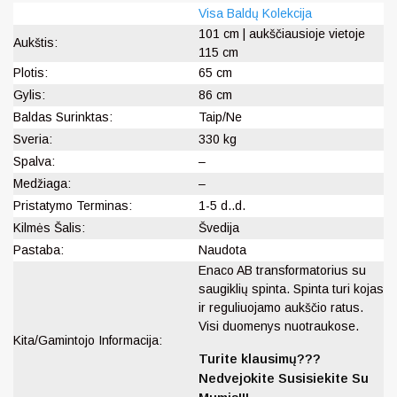
Visa Baldų Kolekcija
101 cm | aukščiausioje vietoje
Aukštis:
115 cm
Plotis:
65 cm
Gylis:
86 cm
Baldas Surinktas:
Taip/Ne
Sveria:
330 kg
Spalva:
–
Medžiaga:
–
Pristatymo Terminas:
1-5 d..d.
Kilmės Šalis:
Švedija
Pastaba:
Naudota
Enaco AB transformatorius su
saugiklių spinta. Spinta turi kojas
ir reguliuojamo aukščio ratus.
Visi duomenys nuotraukose.
Kita/Gamintojo Informacija:
Turite klausimų???
Nedvejokite Susisiekite Su