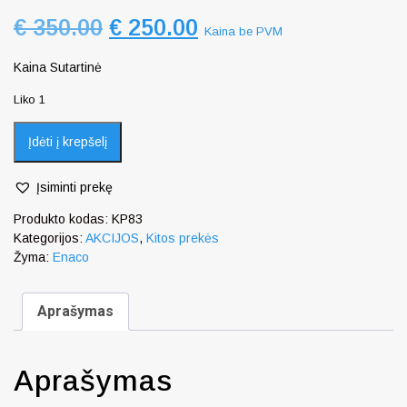
€
350.00
€
250.00
Kaina be PVM
Kaina Sutartinė
Liko 1
Įdėti į krepšelį
Įsiminti prekę
Produkto kodas:
KP83
Kategorijos:
AKCIJOS
,
Kitos prekės
Žyma:
Enaco
Aprašymas
Aprašymas