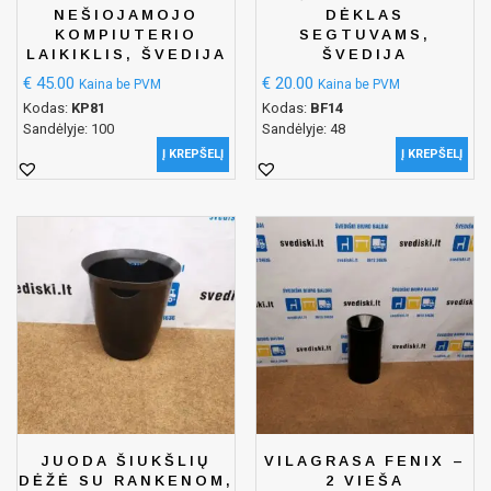
NEŠIOJAMOJO
DĖKLAS
KOMPIUTERIO
SEGTUVAMS,
LAIKIKLIS, ŠVEDIJA
ŠVEDIJA
€
45.00
€
20.00
Kaina be PVM
Kaina be PVM
Kodas:
KP81
Kodas:
BF14
Sandėlyje: 100
Sandėlyje: 48
Į KREPŠELĮ
Į KREPŠELĮ
JUODA ŠIUKŠLIŲ
VILAGRASA FENIX –
DĖŽĖ SU RANKENOM,
2 VIEŠA