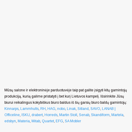
Mūsų salone ir elektroninėje parduotuvėje taip pat galite įsigyti kitų gamintojų
produkciją, kurią galime pristatyti į bet kurį Lietuvos kampelį. Išsirinkite Jūsų
biurui reikalingus kokybiškus biuro baldus iš šių garsių biuro baldų gamintojų:
Kinnarps
,
Lammhults
,
RH
,
HAG
,
nobo
,
Linak
,
Sitland
,
SAVO
,
LANAB |
Officeline
,
ISKU
,
drabert
,
Horreds
,
Martin Stoll
,
Senab
,
Skandiform
,
Martela
,
edsbyn
,
Materia
,
Mitab
,
Quartet
,
EFG
,
SA Mobler