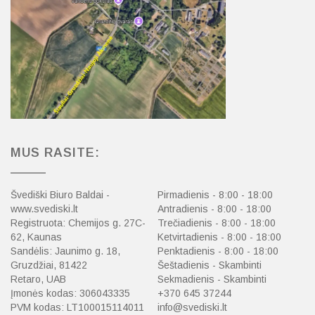
MUS RASITE:
Švediški Biuro Baldai -
Pirmadienis - 8:00 - 18:00
www.svediski.lt
Antradienis - 8:00 - 18:00
Registruota: Chemijos g. 27C-
Trečiadienis - 8:00 - 18:00
62, Kaunas
Ketvirtadienis - 8:00 - 18:00
Sandėlis: Jaunimo g. 18,
Penktadienis - 8:00 - 18:00
Gruzdžiai, 81422
Šeštadienis - Skambinti
Retaro, UAB
Sekmadienis - Skambinti
Įmonės kodas: 306043335
+370 645 37244
PVM kodas: LT100015114011
info@svediski.lt