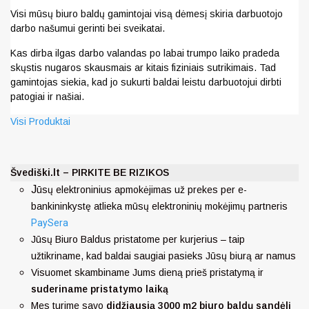
Visi mūsų biuro baldų gamintojai visą dėmesį skiria darbuotojo
darbo našumui gerinti bei sveikatai.
Kas dirba ilgas darbo valandas po labai trumpo laiko pradeda
skųstis nugaros skausmais ar kitais fiziniais sutrikimais. Tad
gamintojas siekia, kad jo sukurti baldai leistu darbuotojui dirbti
patogiai ir našiai.
Visi Produktai
Švediški.lt – PIRKITE BE RIZIKOS
J
ūsų elektroninius apmokėjimas už prekes per e-
bankininkystę atlieka mūsų elektroninių mokėjimų partneris
PaySera
Jūsų Biuro Baldus pristatome per kurjerius – taip
užtikriname, kad baldai saugiai pasieks Jūsų biurą ar namus
Visuomet skambiname Jums dieną prieš pristatymą ir
suderiname pristatymo laiką
Mes turime savo
didžiausią 3000 m2 biuro baldų sandėlį