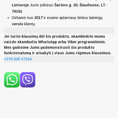
Lietuvoje
, kuris įsikūręs
Šarūno g. 20, Šiauliuose, LT-
76161
Dirbame nuo
2017
ir esame aptarnavę šimtus laimingų
verslo
klientų
Jei turite klausimų dėl šio produkto, skambinkite mums
vaizdo skambučiu WhatsApp arba Viber programėlėmis.
Mes galėsime Jums pademonstruoti šio produkto
funkcionalumą ir atsakyti į visus Jums rūpimus klausimus.
+370 645 37244