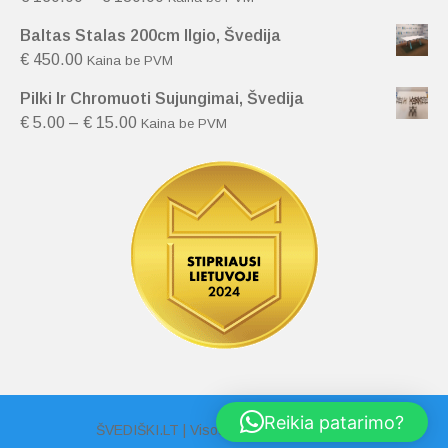
Baltas Stalas 200cm Ilgio, Švedija
€
450.00
Kaina be PVM
Pilki Ir Chromuoti Sujungimai, Švedija
€
5.00
–
€
15.00
Kaina be PVM
Reikia patarimo?
ŠVEDIŠKI.LT | Visos Teisės Saugomos |