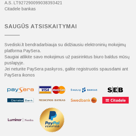
A.S. LT927290099038393421
Citadele bankas
SAUGŪS ATSISKAITYMAI
Svediski.lt bendradarbiauja su didžiausiu elektroninių mokėjimų
platforma PaySera.
Saugiai atlikite savo mokėjimus už pasirinktus biuro baldus mūsų
puslapyje.
Jei neturite PaySera paskyros, galite registruotis spausdami ant
PaySera ikonos