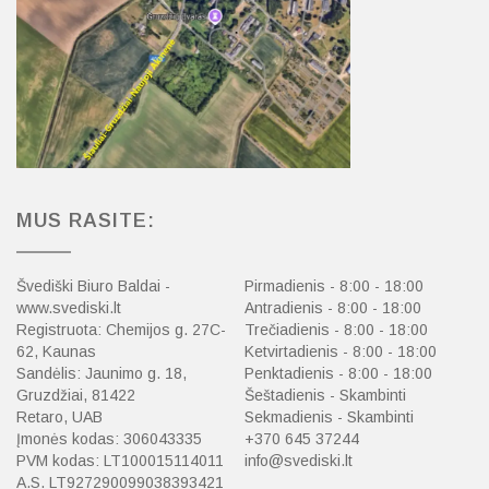
MUS RASITE:
Švediški Biuro Baldai -
Pirmadienis - 8:00 - 18:00
www.svediski.lt
Antradienis - 8:00 - 18:00
Registruota: Chemijos g. 27C-
Trečiadienis - 8:00 - 18:00
62, Kaunas
Ketvirtadienis - 8:00 - 18:00
Sandėlis: Jaunimo g. 18,
Penktadienis - 8:00 - 18:00
Gruzdžiai, 81422
Šeštadienis - Skambinti
Retaro, UAB
Sekmadienis - Skambinti
Įmonės kodas: 306043335
+370 645 37244
PVM kodas: LT100015114011
info@svediski.lt
A.S. LT927290099038393421