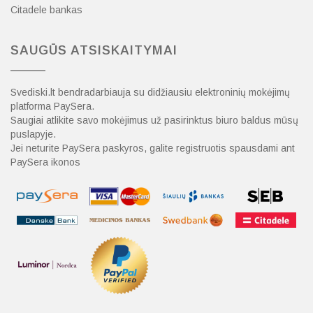
Citadele bankas
SAUGŪS ATSISKAITYMAI
Svediski.lt bendradarbiauja su didžiausiu elektroninių mokėjimų
platforma PaySera.
Saugiai atlikite savo mokėjimus už pasirinktus biuro baldus mūsų
puslapyje.
Jei neturite PaySera paskyros, galite registruotis spausdami ant
PaySera ikonos