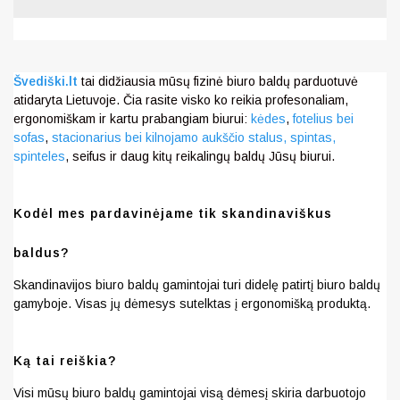
Švediški.lt
tai didžiausia mūsų fizinė biuro baldų parduotuvė
atidaryta Lietuvoje. Čia rasite visko ko reikia profesonaliam,
ergonomiškam ir kartu prabangiam biurui:
kėdes
,
fotelius bei
sofas
,
stacionarius bei kilnojamo aukščio stalus,
spintas,
spinteles
, seifus ir daug kitų reikalingų baldų Jūsų biurui.
Kodėl mes pardavinėjame tik skandinaviškus
baldus?
Skandinavijos biuro baldų gamintojai turi didelę patirtį biuro baldų
gamyboje. Visas jų dėmesys sutelktas į ergonomišką produktą.
Ką tai reiškia?
Visi mūsų biuro baldų gamintojai visą dėmesį skiria darbuotojo