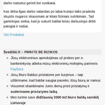
darbo našumui gerinti bei sveikatai.
Kas dirba ilgas darbo valandas po labai trumpo laiko pradeda
skųstis nugaros skausmais ar kitais fiziniais sutrikimais. Tad
gamintojas siekia, kad jo sukurti baldai leistu darbuotojui dirbti
patogiai ir našiai.
Visi Produktai
Švediški.lt – PIRKITE BE RIZIKOS
J
ūsų elektroninius apmokėjimas už prekes per e-
bankininkystę atlieka mūsų elektroninių mokėjimų partneris
PaySera
Jūsų Biuro Baldus pristatome per kurjerius – taip
užtikriname, kad baldai saugiai pasieks Jūsų biurą ar namus
Visuomet skambiname Jums dieną prieš pristatymą ir
suderiname pristatymo laiką
Mes turime savo
didžiausią 3000 m2 biuro baldų sandėlį
Lietuvoje