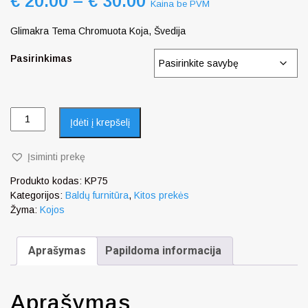
€
20.00
–
€
30.00
Kaina be PVM
Glimakra Tema Chromuota Koja, Švedija
Pasirinkimas
Įdėti į krepšelį
Įsiminti prekę
Produkto kodas:
KP75
Kategorijos:
Baldų furnitūra
,
Kitos prekės
Žyma:
Kojos
Aprašymas
Papildoma informacija
Aprašymas