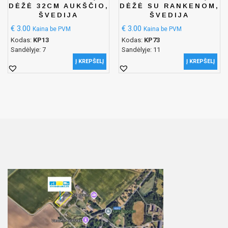
DĖŽĖ 32CM AUKŠČIO,
DĖŽĖ SU RANKENOM,
ŠVEDIJA
ŠVEDIJA
€
3.00
€
3.00
Kaina be PVM
Kaina be PVM
Kodas:
KP13
Kodas:
KP73
Sandėlyje: 7
Sandėlyje: 11
Į KREPŠELĮ
Į KREPŠELĮ