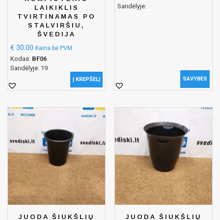
Sandėlyje:
LAIKIKLIS
TVIRTINAMAS PO
STALVIRŠIU,
ŠVEDIJA
€
30.00
Kaina be PVM
Kodas:
BF06
Sandėlyje: 19
SAVYBĖS
Į KREPŠELĮ
JUODA ŠIUKŠLIŲ
JUODA ŠIUKŠLIŲ