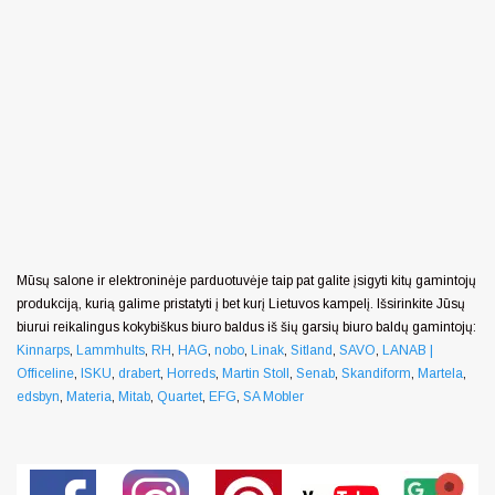
Mūsų salone ir elektroninėje parduotuvėje taip pat galite įsigyti kitų gamintojų
produkciją, kurią galime pristatyti į bet kurį Lietuvos kampelį. Išsirinkite Jūsų
biurui reikalingus kokybiškus biuro baldus iš šių garsių biuro baldų gamintojų:
Kinnarps
,
Lammhults
,
RH
,
HAG
,
nobo
,
Linak
,
Sitland
,
SAVO
,
LANAB |
Officeline
,
ISKU
,
drabert
,
Horreds
,
Martin Stoll
,
Senab
,
Skandiform
,
Martela
,
edsbyn
,
Materia
,
Mitab
,
Quartet
,
EFG
,
SA Mobler