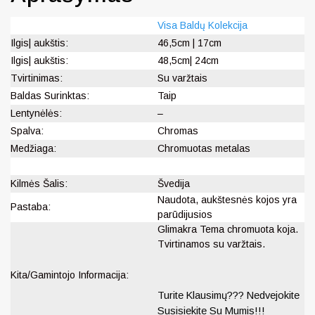
Visa Baldų Kolekcija
Ilgis| aukštis:
46,5cm | 17cm
Ilgis| aukštis:
48,5cm| 24cm
Tvirtinimas:
Su varžtais
Baldas Surinktas:
Taip
Lentynėlės:
–
Spalva:
Chromas
Medžiaga:
Chromuotas metalas
Kilmės Šalis:
Švedija
Naudota, aukštesnės kojos yra
Pastaba:
parūdijusios
Glimakra Tema chromuota koja.
Tvirtinamos su varžtais.
Kita/Gamintojo Informacija:
Turite Klausimų??? Nedvejokite
Susisiekite Su Mumis!!!