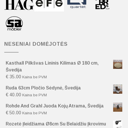
NESENIAI DOMĖJOTĖS
Kasthall Pilkšvas Lininis Kilimas Ø 180 cm,
Švedija
€
35.00
Kaina be PVM
Ruda 63cm Pločio Sėdynė, Švedija
€
40.00
Kaina be PVM
Rohde And Grahl Juoda Kojų Atrama, Švedija
€
50.00
Kaina be PVM
Rozetė Įleidžiama Ø8cm Su Belaidžiu Įkrovimu