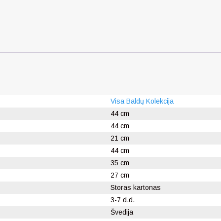
Visa Baldų Kolekcija
44 cm
44 cm
21 cm
44 cm
35 cm
27 cm
Storas kartonas
3-7 d.d.
Švedija