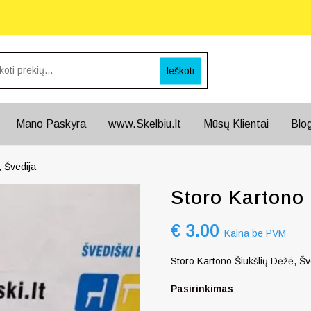
Ieškoti
Mano Paskyra
www.Skelbiu.lt
Mūsų Klientai
Blo
, Švedija
Storo Kartono 
€
3.00
Kaina be PVM
Storo Kartono Šiukšlių Dėžė, Šv
Pasirinkimas