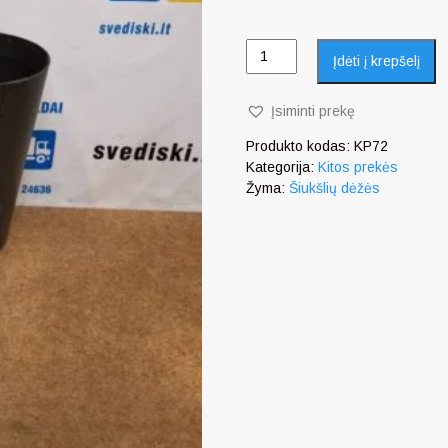
Įdėti į krepšelį
Įsiminti prekę
Produkto kodas:
KP72
Kategorija:
Kitos prekės
Žyma:
Šiukšlių dėžės