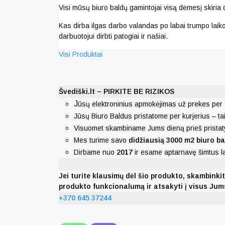
Visi mūsų biuro baldų gamintojai visą dėmesį skiria 
Kas dirba ilgas darbo valandas po labai trumpo laiko 
darbuotojui dirbti patogiai ir našiai.
Visi Produktai
Švediški.lt – PIRKITE BE RIZIKOS
J
ūsų elektroninius apmokėjimas už prekes per 
Jūsų Biuro Baldus pristatome per kurjerius – ta
Visuomet skambiname Jums dieną prieš pristat
Mes turime savo
didžiausią 3000 m2 biuro ba
Dirbame nuo
2017
ir esame aptarnavę šimtus 
Jei turite klausimų dėl šio produkto, skambi
produkto funkcionalumą ir atsakyti į visus Ju
+370 645 37244