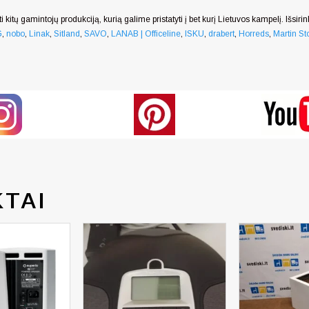
i kitų gamintojų produkciją, kurią galime pristatyti į bet kurį Lietuvos kampelį. Išsiri
G
,
nobo
,
Linak
,
Sitland
,
SAVO
,
LANAB | Officeline
,
ISKU
,
drabert
,
Horreds
,
Martin Sto
TAI