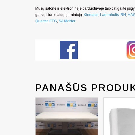
Mūsų salone ir elektroninėje parduotuvėje taip pat galite įsigyt
garsių biuro baldų gamintojų:
Kinnarps
,
Lammhults
,
RH
,
HA
Quartet
,
EFG
,
SA Mobler
PANAŠŪS PRODUK