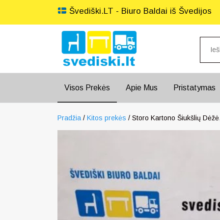
Švediški.LT - Biuro Baldai iš Švedijos
Visos Prekės
Apie Mus
Pristatymas
Pradžia
/
Kitos prekės
/ Storo Kartono Šiukšlių Dėžė