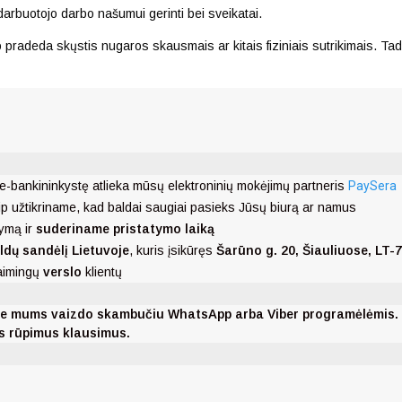
darbuotojo darbo našumui gerinti bei sveikatai.
pradeda skųstis nugaros skausmais ar kitais fiziniais sutrikimais. Tad 
e-bankininkystę atlieka mūsų elektroninių mokėjimų partneris
PaySera
ip užtikriname, kad baldai saugiai pasieks Jūsų biurą ar namus
ymą ir
suderiname pristatymo laiką
ldų sandėlį Lietuvoje
, kuris įsikūręs
Šarūno g. 20, Šiauliuose, LT-
laimingų
verslo
klientų
nkite mums vaizdo skambučiu WhatsApp arba Viber programėlėmis
ms rūpimus klausimus.