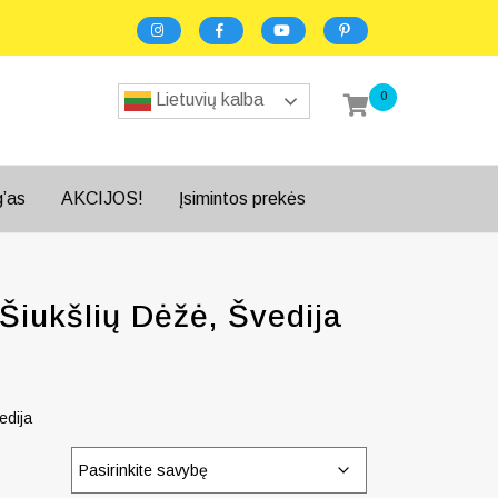
0
Lietuvių kalba
g’as
AKCIJOS!
Įsimintos prekės
Šiukšlių Dėžė, Švedija
edija