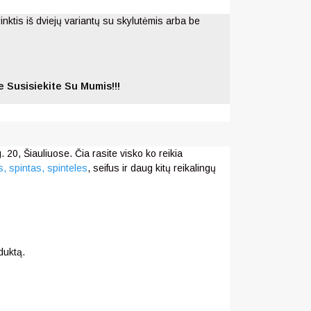
rinktis iš dviejų variantų su skylutėmis arba be
 Susisiekite Su Mumis!!!
 20, Šiauliuose. Čia rasite visko ko reikia
s,
spintas, spinteles
, seifus ir daug kitų reikalingų
duktą.