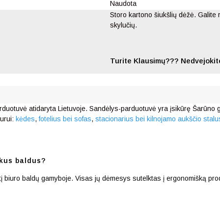
Naudota
Storo kartono šiukšlių dėžė. Galite 
skylučių.
Turite Klausimų??? Nedvejokite
rduotuvė atidaryta Lietuvoje. Sandėlys-parduotuvė yra įsikūrę Šarūno g.
urui:
kėdes
,
fotelius bei sofas
,
stacionarius bei kilnojamo aukščio stalu
kus baldus?
irtį biuro baldų gamyboje. Visas jų dėmesys sutelktas į ergonomišką pro