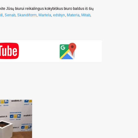
nkite Jūsų biurui reikalingus kokybiškus biuro baldus iš šių
ll
,
Senab
,
Skandiform
,
Martela
,
edsbyn
,
Materia
,
Mitab
,