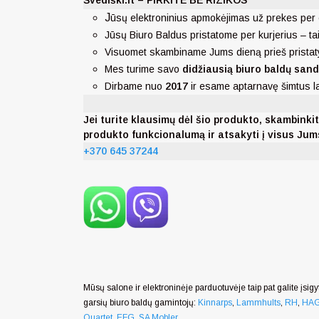
Švediški.lt – PIRKITE BE RIZIKOS
J
ūsų elektroninius apmokėjimas už prekes per 
Jūsų Biuro Baldus pristatome per kurjerius – ta
Visuomet skambiname Jums dieną prieš pristat
Mes turime savo
didžiausią biuro baldų sand
Dirbame nuo
2017
ir esame aptarnavę šimtus 
Jei turite klausimų dėl šio produkto, skambi
produkto funkcionalumą ir atsakyti į visus Ju
+370 645 37244
Mūsų salone ir elektroninėje parduotuvėje taip pat galite įsigyt
garsių biuro baldų gamintojų:
Kinnarps
,
Lammhults
,
RH
,
HA
Quartet
,
EFG
,
SA Mobler