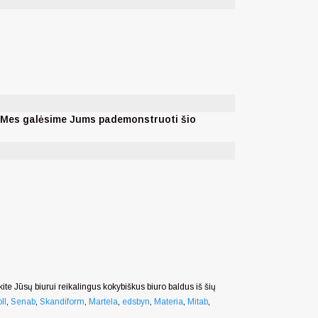
. Mes galėsime Jums pademonstruoti šio
nkite Jūsų biurui reikalingus kokybiškus biuro baldus iš šių
ll
,
Senab
,
Skandiform
,
Martela
,
edsbyn
,
Materia
,
Mitab
,