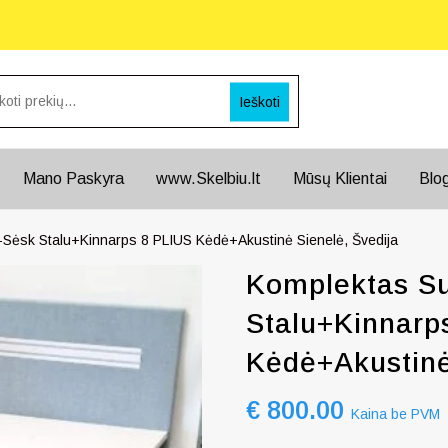
Ieškoti
Mano Paskyra
www.Skelbiu.lt
Mūsų Klientai
Blo
-Sėsk Stalu+Kinnarps 8 PLIUS Kėdė+Akustinė Sienelė, Švedija
Komplektas Su
Stalu+Kinnarp
Kėdė+Akustinė
€
800.00
Kaina be PVM