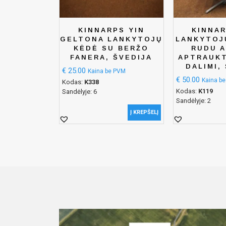
KINNARPS YIN
KINNAR
GELTONA LANKYTOJŲ
LANKYTOJ
KĖDĖ SU BERŽO
RUDU A
FANERA, ŠVEDIJA
APTRAUKT
DALIMI,
€
25.00
Kaina be PVM
€
50.00
Kaina b
Kodas:
K338
Kodas:
K119
Sandėlyje: 6
Sandėlyje: 2
Į KREPŠELĮ