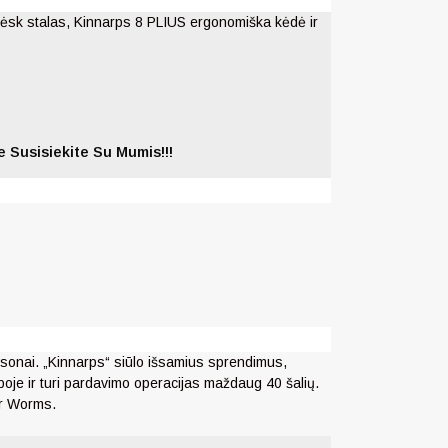
sk stalas, Kinnarps 8 PLIUS ergonomiška kėdė ir
 Susisiekite Su Mumis!!!
ssonai.
„Kinnarps“ siūlo išsamius sprendimus,
poje ir turi pardavimo operacijas maždaug 40 šalių.
ir Worms.