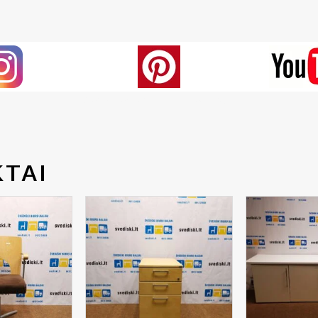
Generated by snarskismedia.com
TAI