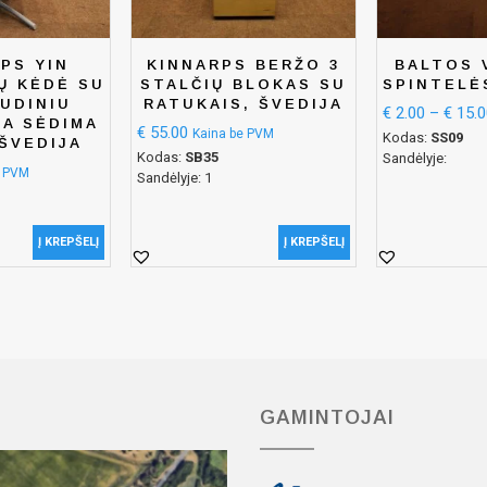
PS YIN
KINNARPS BERŽO 3
BALTOS 
Ų KĖDĖ SU
STALČIŲ BLOKAS SU
SPINTELĖ
UDINIU
RATUKAIS, ŠVEDIJA
€
2.00
–
€
15.0
A SĖDIMA
€
55.00
Kaina be PVM
Kodas:
SS09
 ŠVEDIJA
Kodas:
SB35
Sandėlyje:
e PVM
Sandėlyje: 1
Į KREPŠELĮ
Į KREPŠELĮ
GAMINTOJAI