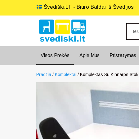
Švediški.LT - Biuro Baldai iš Švedijos
Visos Prekės
Apie Mus
Pristatymas
Pradžia
/
Komplektai
/ Komplektas Su Kinnarps Stok