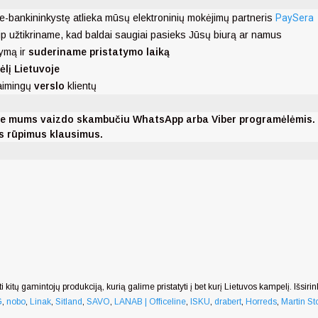
e-bankininkystę atlieka mūsų elektroninių mokėjimų partneris
PaySera
ip užtikriname, kad baldai saugiai pasieks Jūsų biurą ar namus
ymą ir
suderiname pristatymo laiką
ėlį Lietuvoje
laimingų
verslo
klientų
nkite mums vaizdo skambučiu WhatsApp arba Viber programėlėmis
ms rūpimus klausimus.
i kitų gamintojų produkciją, kurią galime pristatyti į bet kurį Lietuvos kampelį. Išsiri
G
,
nobo
,
Linak
,
Sitland
,
SAVO
,
LANAB | Officeline
,
ISKU
,
drabert
,
Horreds
,
Martin Sto