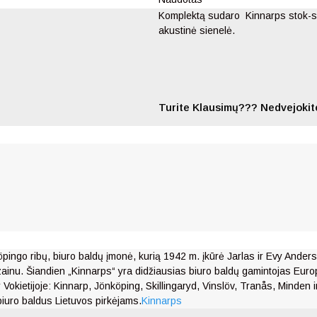
Komplektą sudaro Kinnarps stok-sė
akustinė sienelė.
Turite Klausimų??? Nedvejokite
ingo ribų, biuro baldų įmonė, kurią 1942 m. įkūrė Jarlas ir Evy Ander
dizainu. Šiandien „Kinnarps“ yra didžiausias biuro baldų gamintojas Euro
kietijoje: Kinnarp, Jönköping, Skillingaryd, Vinslöv, Tranås, Minden 
biuro baldus Lietuvos pirkėjams.
Kinnarps