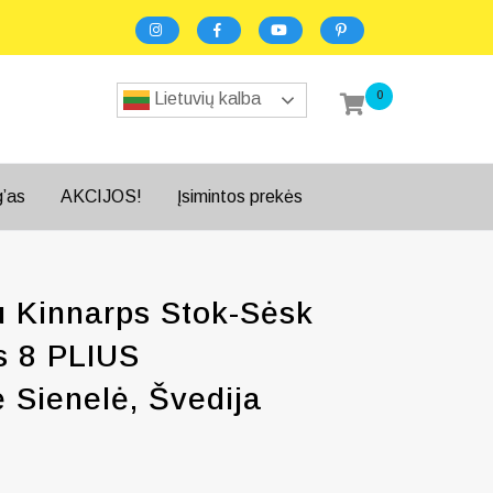
0
Lietuvių kalba
g’as
AKCIJOS!
Įsimintos prekės
 Kinnarps Stok-Sėsk
s 8 PLIUS
 Sienelė, Švedija