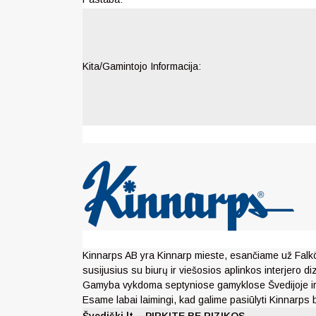
Kita/Gamintojo Informacija:
Kinnarps AB yra Kinnarp mieste, esančiame už Falköp
susijusius su biurų ir viešosios aplinkos interjero 
Gamyba vykdoma septyniose gamyklose Švedijoje ir Vo
Esame labai laimingi, kad galime pasiūlyti Kinnarps 