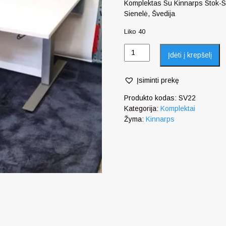
Komplektas Su Kinnarps Stok-
Sienelė, Švedija
Liko 40
Įdėti į krepšelį
Įsiminti prekę
Produkto kodas:
SV22
Kategorija:
Komplektai
Žyma:
Kinnarps