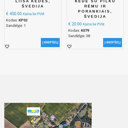
LIISA KĖDĖS,
KĖDĖ SU PILKU
ŠVEDIJA
RĖMU IR
PORANKIAIS,
€
450.00
Kaina be PVM
ŠVEDIJA
Kodas:
KP02
€
20.00
Kaina be PVM
Sandėlyje: 1
Kodas:
K079
Sandėlyje: 38
Į KREPŠELĮ
Į KREPŠELĮ