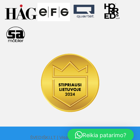
Reikia patarimo?
ŠVEDIŠKI.LT | Visos Teisės Saugomos |