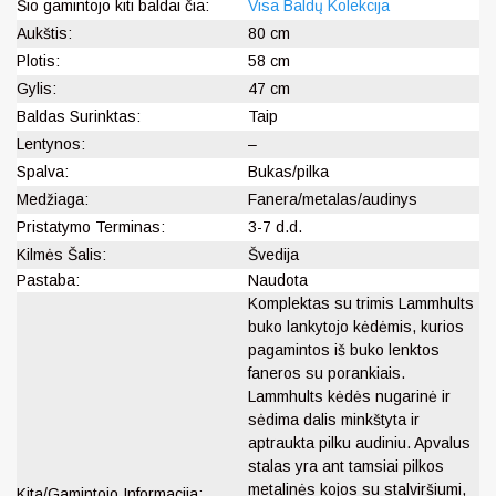
Šio gamintojo kiti baldai čia:
Visa Baldų Kolekcija
Aukštis:
80 cm
Plotis:
58 cm
Gylis:
47 cm
Baldas Surinktas:
Taip
Lentynos:
–
Spalva:
Bukas/pilka
Medžiaga:
Fanera/metalas/audinys
Pristatymo Terminas:
3-7 d.d.
Kilmės Šalis:
Švedija
Pastaba:
Naudota
Komplektas su trimis Lammhults
buko lankytojo kėdėmis, kurios
pagamintos iš buko lenktos
faneros su porankiais.
Lammhults kėdės nugarinė ir
sėdima dalis minkštyta ir
aptraukta pilku audiniu. Apvalus
stalas yra ant tamsiai pilkos
metalinės kojos su stalviršiumi,
Kita/Gamintojo Informacija: