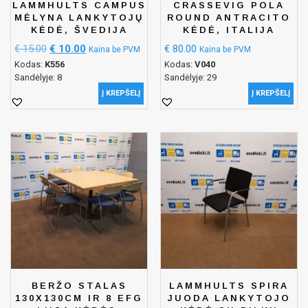
LAMMHULTS CAMPUS
CRASSEVIG POLA
MĖLYNA LANKYTOJŲ
ROUND ANTRACITO
KĖDĖ, ŠVEDIJA
KĖDĖ, ITALIJA
€
15.00
€
10.00
€
80.00
Kaina be PVM
Kaina be PVM
Kodas:
K556
Kodas:
V040
Sandėlyje: 8
Sandėlyje: 29
Į KREPŠELĮ
Į KREPŠELĮ
BERŽO STALAS
LAMMHULTS SPIRA
130X130CM IR 8 EFG
JUODA LANKYTOJO