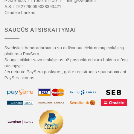
PVM kodas: LT100015114011
info@svediski.lt
A.S. LT927290099038393421
Citadele bankas
SAUGŪS ATSISKAITYMAI
Svediski.lt bendradarbiauja su didžiausiu elektroninių mokėjimų
platforma PaySera.
Saugiai atlikite savo mokėjimus už pasirinktus biuro baldus mūsų
puslapyje.
Jei neturite PaySera paskyros, galite registruotis spausdami ant
PaySera ikonos