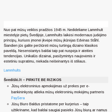
Nuo pat mūsų veiklos pradžios 1945 m. Nedideliame Lammhult
miestelyje pietų Švedijoje, Lammhults laikėsi modernaus judėjimo
principų, kuriuos įmonei įkvėpė mūsų įkūrėjas Edvinas Ståhl.
Šiandien jūs galite peržiūrėti mūsų turtingą dizaino klasikos
paveldą. Nesenstantys baldai taip pat nuspėja ir ateities
tendencijas. Unikalūs dizainai, pasižymintys naujovėmis ir
estetiniu supratimu, niekada neišeinantys iš stiliaus.
Lammhults
Švediški.lt – PIRKITE BE RIZIKOS
J
ūsų elektroninius apmokėjimas už prekes per e-
bankininkystę atlieka mūsų elektroninių mokėjimų partneris
PaySera
Jūsų Biuro Baldus pristatome per kurjerius – taip
užtikriname, kad baldai saugiai pasieks Jūsų biurą ar namus