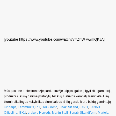
[youtube https://www.youtube.com/watch?v=ZhW-wwmQKJA]
Mūsų salone ir elektroninėje parduotuvėje taip pat galite įsigyti kitų gamintojų
produkciją, kurią galime pristatyti į bet kurį Lietuvos kampelį. Išsirinkite Jūsų
biurui reikalingus kokybiškus biuro baldus iš šių garsių biuro baldų gamintojų:
Kinnarps
,
Lammhults
,
RH
,
HAG
,
nobo
,
Linak
,
Sitland
,
SAVO
,
LANAB |
Officeline
,
ISKU
,
drabert
,
Horreds
,
Martin Stoll
,
Senab
,
Skandiform
,
Martela
,