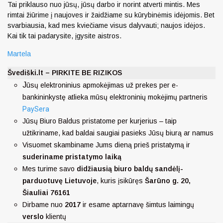
Tai priklauso nuo jūsų, jūsų darbo ir norint atverti mintis. Mes
rimtai žiūrime į naujoves ir žaidžiame su kūrybinėmis idėjomis. Bet
svarbiausia, kad mes kviečiame visus dalyvauti; naujos idėjos.
Kai tik tai padarysite, įgysite aistros.
Martela
Švediški.lt – PIRKITE BE RIZIKOS
J
ūsų elektroninius apmokėjimas už prekes per e-
bankininkystę atlieka mūsų elektroninių mokėjimų partneris
PaySera
Jūsų Biuro Baldus pristatome per kurjerius – taip
užtikriname, kad baldai saugiai pasieks Jūsų biurą ar namus
Visuomet skambiname Jums dieną prieš pristatymą ir
suderiname pristatymo laiką
Mes turime savo
didžiausią biuro baldų sandėlį-
parduotuvę Lietuvoje
, kuris įsikūręs
Šarūno g. 20,
Šiauliai 76161
Dirbame nuo
2017
ir esame aptarnavę šimtus laimingų
verslo
klientų