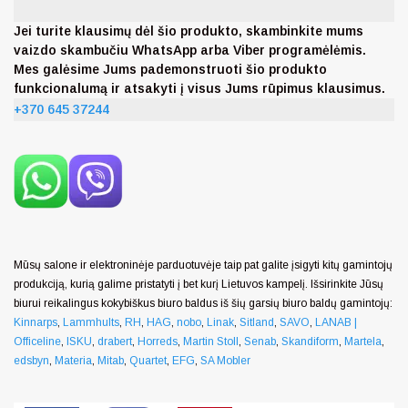
Jei turite klausimų dėl šio produkto, skambinkite mums
vaizdo skambučiu WhatsApp arba Viber programėlėmis.
Mes galėsime Jums pademonstruoti šio produkto
funkcionalumą ir atsakyti į visus Jums rūpimus klausimus.
+370 645 37244
Mūsų salone ir elektroninėje parduotuvėje taip pat galite įsigyti kitų gamintojų
produkciją, kurią galime pristatyti į bet kurį Lietuvos kampelį. Išsirinkite Jūsų
biurui reikalingus kokybiškus biuro baldus iš šių garsių biuro baldų gamintojų:
Kinnarps
,
Lammhults
,
RH
,
HAG
,
nobo
,
Linak
,
Sitland
,
SAVO
,
LANAB |
Officeline
,
ISKU
,
drabert
,
Horreds
,
Martin Stoll
,
Senab
,
Skandiform
,
Martela
,
edsbyn
,
Materia
,
Mitab
,
Quartet
,
EFG
,
SA Mobler