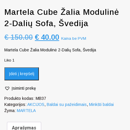
Martela Cube Žalia Modulinė
2-Dalių Sofa, Švedija
€
150.00
€
40.00
Kaina be PVM
Martela Cube Žalia Modulinė 2-Dalių Sofa, Švedija
Liko 1
Įdėti į krepšelį
Įsiminti prekę
Produkto kodas:
MB37
Kategorijos:
AKCIJOS
,
Baldai su pažeidimais
,
Minkšti baldai
Žyma:
MARTELA
Aprašymas