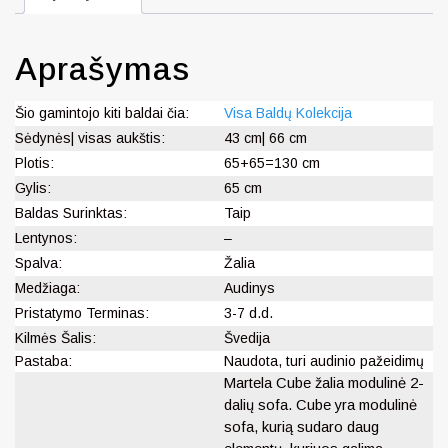
Aprašymas
Šio gamintojo kiti baldai čia:
Visa Baldų Kolekcija
Sėdynės| visas aukštis:
43 cm| 66 cm
Plotis:
65+65=130 cm
Gylis:
65 cm
Baldas Surinktas:
Taip
Lentynos:
–
Spalva:
Žalia
Medžiaga:
Audinys
Pristatymo Terminas:
3-7 d.d.
Kilmės Šalis:
Švedija
Pastaba:
Naudota, turi audinio pažeidimų
Martela Cube žalia modulinė 2-
dalių sofa. Cube yra modulinė
sofa, kurią sudaro daug