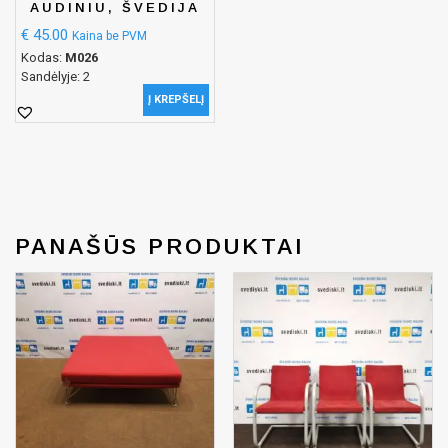
AUDINIU, ŠVEDIJA
€
45.00
Kaina be PVM
Kodas:
M026
Sandėlyje: 2
Į KREPŠELĮ
PANAŠŪS PRODUKTAI