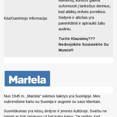
elementų, kuriuos galima
suformuoti į lanksčius derinius,
kad atitiktų erdvės poreikius.
Sėdynė ir atlošas yra
Kita/Gamintojo Informacija:
paminkštinti ir aptraukti žaliu
audiniu.
Turite Klausimų???
Nedvejokite Susisiekite Su
Mumis!!!
Nuo 1945 m. „Martela“ sėkmės šaknys yra Suomijoje. Mes
subrendome kartu su Suomija ir augome su savo klientais.
Suomiškumas yra mūsų širdyse ir įmonės kultūroje. Svarbu ne
laimėti ar būti geriausiu už bet kokią kainą; Tai reiškia, kad