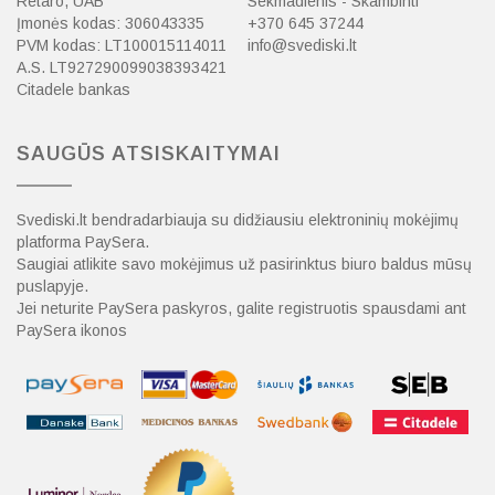
Retaro, UAB
Sekmadienis - Skambinti
Įmonės kodas: 306043335
+370 645 37244
PVM kodas: LT100015114011
info@svediski.lt
A.S. LT927290099038393421
Citadele bankas
SAUGŪS ATSISKAITYMAI
Svediski.lt bendradarbiauja su didžiausiu elektroninių mokėjimų
platforma PaySera.
Saugiai atlikite savo mokėjimus už pasirinktus biuro baldus mūsų
puslapyje.
Jei neturite PaySera paskyros, galite registruotis spausdami ant
PaySera ikonos