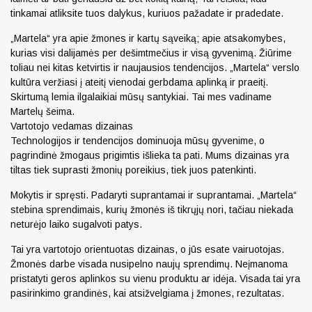
tinkamai atliksite tuos dalykus, kuriuos pažadate ir pradedate.
„Martela“ yra apie žmones ir kartų sąveiką; apie atsakomybes,
kurias visi dalijamės per dešimtmečius ir visą gyvenimą. Žiūrime
toliau nei kitas ketvirtis ir naujausios tendencijos. „Martela“ verslo
kultūra veržiasi į ateitį vienodai gerbdama aplinką ir praeitį.
Skirtumą lemia ilgalaikiai mūsų santykiai. Tai mes vadiname
Martelų šeima.
Vartotojo vedamas dizainas
Technologijos ir tendencijos dominuoja mūsų gyvenime, o
pagrindinė žmogaus prigimtis išlieka ta pati. Mums dizainas yra
tiltas tiek suprasti žmonių poreikius, tiek juos patenkinti.
Mokytis ir spręsti. Padaryti suprantamai ir suprantamai. „Martela“
stebina sprendimais, kurių žmonės iš tikrųjų nori, tačiau niekada
neturėjo laiko sugalvoti patys.
Tai yra vartotojo orientuotas dizainas, o jūs esate vairuotojas.
Žmonės darbe visada nusipelno naujų sprendimų. Neįmanoma
pristatyti geros aplinkos su vienu produktu ar idėja. Visada tai yra
pasirinkimo grandinės, kai atsižvelgiama į žmones, rezultatas.