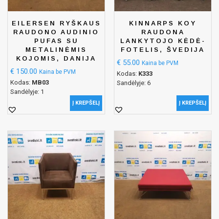
EILERSEN RYŠKAUS
KINNARPS KOY
RAUDONO AUDINIO
RAUDONA
PUFAS SU
LANKYTOJO KĖDĖ-
METALINĖMIS
FOTELIS, ŠVEDIJA
KOJOMIS, DANIJA
€
55.00
Kaina be PVM
€
150.00
Kaina be PVM
Kodas:
K333
Kodas:
MB03
Sandėlyje: 6
Sandėlyje: 1
Į KREPŠELĮ
Į KREPŠELĮ