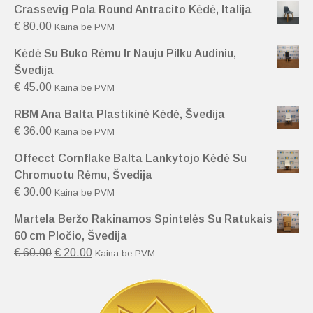
Crassevig Pola Round Antracito Kėdė, Italija
€
80.00
Kaina be PVM
Kėdė Su Buko Rėmu Ir Nauju Pilku Audiniu,
Švedija
€
45.00
Kaina be PVM
RBM Ana Balta Plastikinė Kėdė, Švedija
€
36.00
Kaina be PVM
Offecct Cornflake Balta Lankytojo Kėdė Su
Chromuotu Rėmu, Švedija
€
30.00
Kaina be PVM
Martela Beržo Rakinamos Spintelės Su Ratukais
60 cm Pločio, Švedija
€
60.00
€
20.00
Kaina be PVM