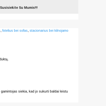
Susisiekite Su Mumis!!!
s
,
fotelius bei sofas
,
stacionarius bei kilnojamo
duktą.
gamintojas siekia, kad jo sukurti baldai leistu