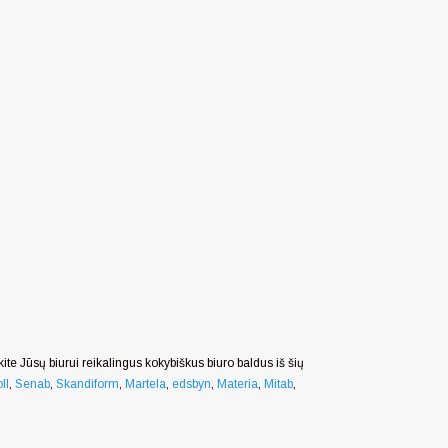
nkite Jūsų biurui reikalingus kokybiškus biuro baldus iš šių
ll
,
Senab
,
Skandiform
,
Martela
,
edsbyn
,
Materia
,
Mitab
,