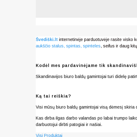
Švediški.lt
internetinėje parduotuvėje rasite visko 
aukščio stalus,
spintas, spinteles
, seifus ir daug kit
Kodėl mes pardavinėjame tik skandinaviš
Skandinavijos biuro baldų gamintojai turi didelę pat
Ką tai reiškia?
Visi mūsų biuro baldų gamintojai visą dėmesį skiria 
Kas dirba ilgas darbo valandas po labai trumpo laiko 
darbuotojui dirbti patogiai ir našiai.
Visi Produktai