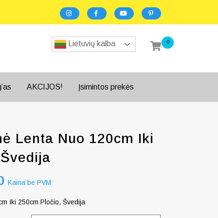
0
Lietuvių kalba
g’as
AKCIJOS!
Įsimintos prekės
nė Lenta Nuo 120cm Iki
 Švedija
0
Kaina be PVM
m Iki 250cm Pločio, Švedija