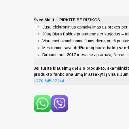
Švediški.lt – PIRKITE BE RIZIKOS
J
ūsų elektroninius apmokėjimas už prekes per 
Jūsų Biuro Baldus pristatome per kurjerius – ta
Visuomet skambiname Jums dieną prieš pristat
Mes turime savo
didžiausią biuro baldų sand
Dirbame nuo
2017
ir esame aptarnavę šimtus 
Jei turite klausimų dėl šio produkto, skambi
produkto funkcionalumą ir atsakyti į visus Ju
+370 645 37244