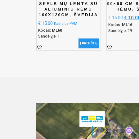
SKELBIMŲ LENTA SU
90×60 CM 
ALIUMINIU RĖMU
RĖMU, 
100X120CM, ŠVEDIJA
€
16.00
€
10.0
€
15.00
Kaina be PVM
Kodas:
ML16
Kodas:
ML60
Sandėlyje: 29
Sandėlyje: 1
Į KREPŠELĮ