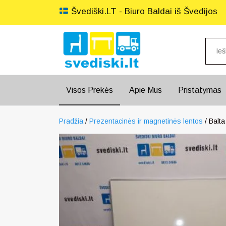
Švediški.LT - Biuro Baldai iš Švedijos
Visos Prekės
Apie Mus
Pristatymas
Pradžia
/
Prezentacinės ir magnetinės lentos
/ Balt