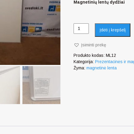
Magnetinių lentų dydžiai
Įdėti į krepšelį
Įsiminti prekę
Produkto kodas:
ML12
Kategorija:
Prezentacinės ir ma
Žyma:
magnetinė lenta