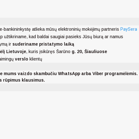
e-bankininkystę atlieka mūsų elektroninių mokėjimų partneris
PaySera
ip užtikriname, kad baldai saugiai pasieks Jūsų biurą ar namus
ymą ir
suderiname pristatymo laiką
ėlį Lietuvoje
, kuris įsikūręs Šarūno
g. 20, Šiauliuose
laimingų
verslo
klientų
nkite mums vaizdo skambučiu WhatsApp arba Viber programėlėmis
ms rūpimus klausimus.