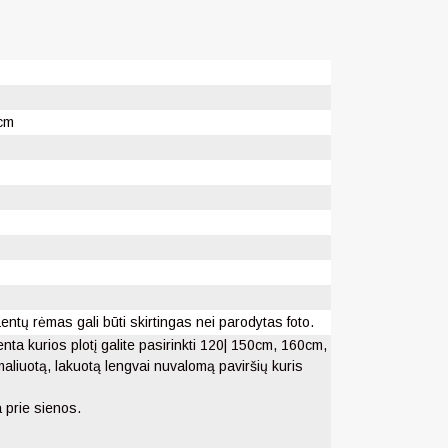
cm
entų rėmas gali būti skirtingas nei parodytas foto.
ta kurios plotį galite pasirinkti 120| 150cm, 160cm,
maliuotą, lakuotą lengvai nuvalomą paviršių kuris
a prie sienos.