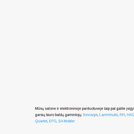
Mūsų salone ir elektroninėje parduotuvėje taip pat galite įsigyt
garsių biuro baldų gamintojų:
Kinnarps
,
Lammhults
,
RH
,
HA
Quartet
,
EFG
,
SA Mobler