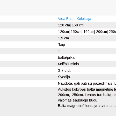
Visa Baldų Kolekcija
120 cm| 150 cm
120cm| 150cm| 160cm| 200cm| 250
1,5 cm
Taip
1
balta/pilka
Mdf/aliuminis
3-7 d.d.
Švedija
Naudota, gali būti su pažeidimais. L
Aukštos kokybės balta magnetinė len
200cm, 250cm. Lentos turi b
altą e
valomas sausuoju būdu.
Balta magnetinė lenta yra tvirtinam