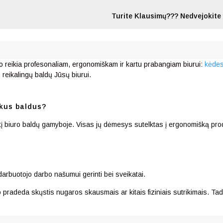
Turite Klausimų??? Nedvejokite 
ko reikia profesonaliam, ergonomiškam ir kartu prabangiam biurui:
kėde
ų reikalingų baldų Jūsų biurui.
kus baldus?
irtį biuro baldų gamyboje. Visas jų dėmesys sutelktas į ergonomišką pro
darbuotojo darbo našumui gerinti bei sveikatai.
pradeda skųstis nugaros skausmais ar kitais fiziniais sutrikimais. Tad 