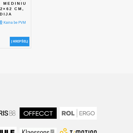
U MEDINIU
2×62 CM,
DIJA
0
Kaina be PVM
Į KREPŠELĮ