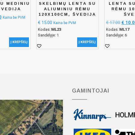
SU MEDINIU
SKELBIMŲ LENTA SU
LENTA S
ŠVEDIJA
ALIUMINIU RĖMU
RĖMU 10
120X100CM, ŠVEDIJA
ŠVE
0
Kaina be PVM
€
15.00
€
17.00
€
10.0
Kaina be PVM
Kodas:
ML23
Kodas:
ML17
Sandėlyje: 1
Sandėlyje: 6
Į KREPŠELĮ
Į KREPŠELĮ
GAMINTOJAI