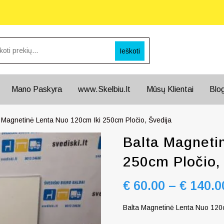
Ieškoti
Mano Paskyra
www.Skelbiu.lt
Mūsų Klientai
Blo
a Magnetinė Lenta Nuo 120cm Iki 250cm Pločio, Švedija
Balta Magneti
250cm Pločio,
€
60.00
–
€
140.0
Balta Magnetinė Lenta Nuo 120c