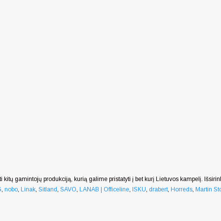
i kitų gamintojų produkciją, kurią galime pristatyti į bet kurį Lietuvos kampelį. Išsiri
G
,
nobo
,
Linak
,
Sitland
,
SAVO
,
LANAB | Officeline
,
ISKU
,
drabert
,
Horreds
,
Martin Sto