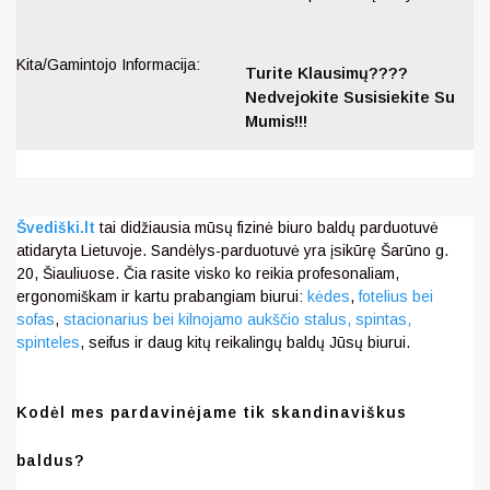
Kita/Gamintojo Informacija:
Turite Klausimų????
Nedvejokite Susisiekite Su
Mumis!!!
Švediški.lt
tai didžiausia mūsų fizinė biuro baldų parduotuvė
atidaryta Lietuvoje. Sandėlys-parduotuvė yra įsikūrę Šarūno g.
20, Šiauliuose. Čia rasite visko ko reikia profesonaliam,
ergonomiškam ir kartu prabangiam biurui:
kėdes
,
fotelius bei
sofas
,
stacionarius bei kilnojamo aukščio stalus,
spintas,
spinteles
, seifus ir daug kitų reikalingų baldų Jūsų biurui.
Kodėl mes pardavinėjame tik skandinaviškus
baldus?