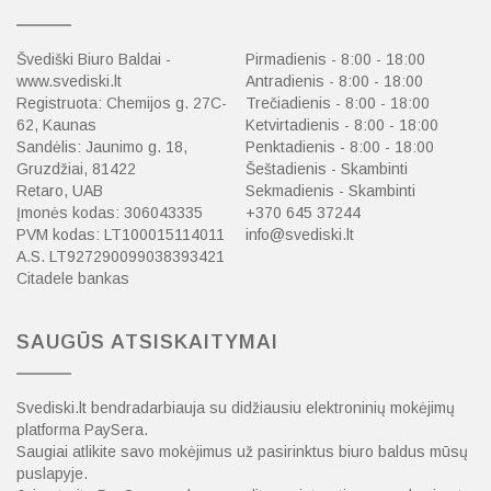
Švediški Biuro Baldai -
Pirmadienis - 8:00 - 18:00
www.svediski.lt
Antradienis - 8:00 - 18:00
Registruota: Chemijos g. 27C-
Trečiadienis - 8:00 - 18:00
62, Kaunas
Ketvirtadienis - 8:00 - 18:00
Sandėlis: Jaunimo g. 18,
Penktadienis - 8:00 - 18:00
Gruzdžiai, 81422
Šeštadienis - Skambinti
Retaro, UAB
Sekmadienis - Skambinti
Įmonės kodas: 306043335
+370 645 37244
PVM kodas: LT100015114011
info@svediski.lt
A.S. LT927290099038393421
Citadele bankas
SAUGŪS ATSISKAITYMAI
Svediski.lt bendradarbiauja su didžiausiu elektroninių mokėjimų
platforma PaySera.
Saugiai atlikite savo mokėjimus už pasirinktus biuro baldus mūsų
puslapyje.