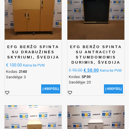
EFG BERŽO SPINTA
EFG BERŽO SPINTA
SU DRABUŽINĖS
SU ANTRACITO
SKYRIUMI, ŠVEDIJA
STUMDOMOMIS
DURIMIS, ŠVEDIJA
€
100.00
Kaina be PVM
€
90.00
€
50.00
Kaina be PVM
Kodas:
2140
Kodas:
SP30
Sandėlyje: 3
Sandėlyje: 20
Į KREPŠELĮ
Į KREPŠELĮ