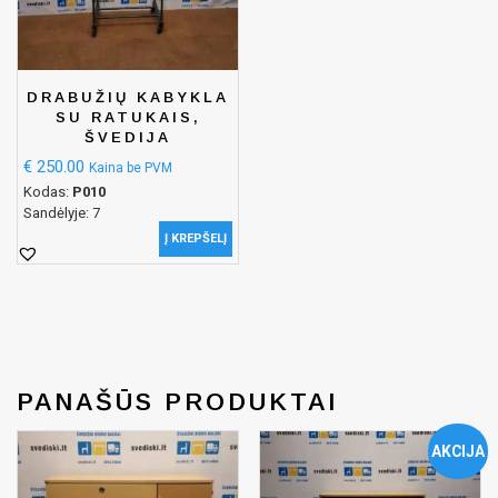
DRABUŽIŲ KABYKLA
SU RATUKAIS,
ŠVEDIJA
€
250.00
Kaina be PVM
Kodas:
P010
Sandėlyje: 7
Į KREPŠELĮ
PANAŠŪS PRODUKTAI
AKCIJA