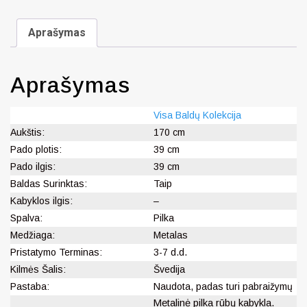
Aprašymas
Aprašymas
Visa Baldų Kolekcija
Aukštis:
170 cm
Pado plotis:
39 cm
Pado ilgis:
39 cm
Baldas Surinktas:
Taip
Kabyklos ilgis:
–
Spalva:
Pilka
Medžiaga:
Metalas
Pristatymo Terminas:
3-7 d.d.
Kilmės Šalis:
Švedija
Pastaba:
Naudota, padas turi pabraižymų
Metalinė pilka rūbų kabykla.