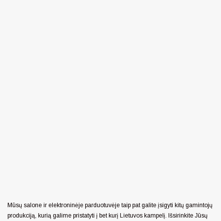
Mūsų salone ir elektroninėje parduotuvėje taip pat galite įsigyti kitų gamintojų
produkciją, kurią galime pristatyti į bet kurį Lietuvos kampelį. Išsirinkite Jūsų