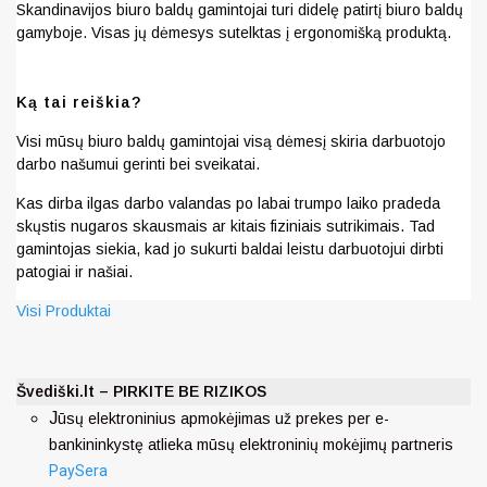
Skandinavijos biuro baldų gamintojai turi didelę patirtį biuro baldų
gamyboje. Visas jų dėmesys sutelktas į ergonomišką produktą.
Ką tai reiškia?
Visi mūsų biuro baldų gamintojai visą dėmesį skiria darbuotojo
darbo našumui gerinti bei sveikatai.
Kas dirba ilgas darbo valandas po labai trumpo laiko pradeda
skųstis nugaros skausmais ar kitais fiziniais sutrikimais. Tad
gamintojas siekia, kad jo sukurti baldai leistu darbuotojui dirbti
patogiai ir našiai.
Visi Produktai
Švediški.lt – PIRKITE BE RIZIKOS
J
ūsų elektroninius apmokėjimas už prekes per e-
bankininkystę atlieka mūsų elektroninių mokėjimų partneris
PaySera