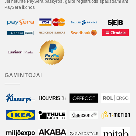
Jei neturite PaySera paskyros, galite registruotis spausdami ant
PaySera ikonos
GAMINTOJAI