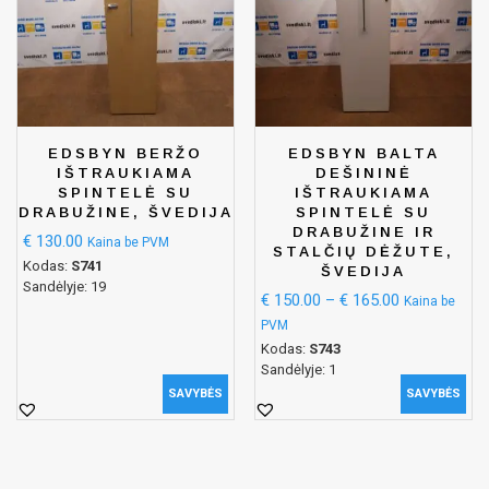
EDSBYN BERŽO
EDSBYN BALTA
IŠTRAUKIAMA
DEŠININĖ
SPINTELĖ SU
IŠTRAUKIAMA
DRABUŽINE, ŠVEDIJA
SPINTELĖ SU
DRABUŽINE IR
€
130.00
Kaina be PVM
STALČIŲ DĖŽUTE,
Kodas:
S741
ŠVEDIJA
Sandėlyje: 19
€
150.00
–
€
165.00
Kaina be
PVM
Kodas:
S743
Sandėlyje: 1
SAVYBĖS
SAVYBĖS