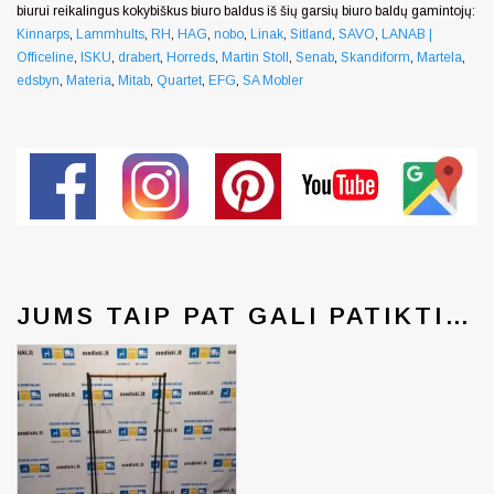
biurui reikalingus kokybiškus biuro baldus iš šių garsių biuro baldų gamintojų:
Kinnarps
,
Lammhults
,
RH
,
HAG
,
nobo
,
Linak
,
Sitland
,
SAVO
,
LANAB |
Officeline
,
ISKU
,
drabert
,
Horreds
,
Martin Stoll
,
Senab
,
Skandiform
,
Martela
,
edsbyn
,
Materia
,
Mitab
,
Quartet
,
EFG
,
SA Mobler
JUMS TAIP PAT GALI PATIKTI…