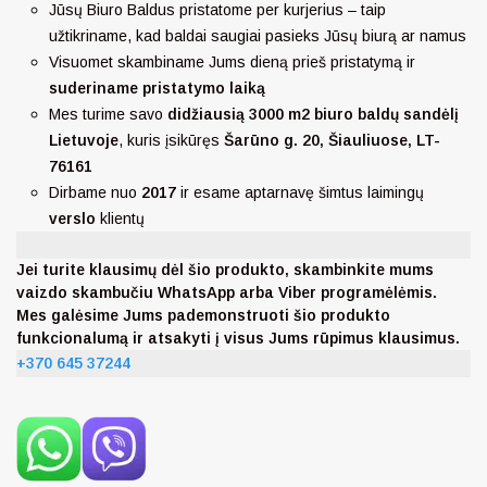
Jūsų Biuro Baldus pristatome per kurjerius – taip
užtikriname, kad baldai saugiai pasieks Jūsų biurą ar namus
Visuomet skambiname Jums dieną prieš pristatymą ir
suderiname pristatymo laiką
Mes turime savo
didžiausią 3000 m2 biuro baldų sandėlį
Lietuvoje
, kuris įsikūręs
Šarūno g. 20, Šiauliuose, LT-
76161
Dirbame nuo
2017
ir esame aptarnavę šimtus laimingų
verslo
klientų
Jei turite klausimų dėl šio produkto, skambinkite mums
vaizdo skambučiu WhatsApp arba Viber programėlėmis.
Mes galėsime Jums pademonstruoti šio produkto
funkcionalumą ir atsakyti į visus Jums rūpimus klausimus.
+370 645 37244