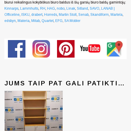
biurui reikalingus kokybiškus biuro baldus iš šių garsių biuro baldų gamintojų:
Kinnarps
,
Lammhults
,
RH
,
HAG
,
nobo
,
Linak
,
Sitland
,
SAVO
,
LANAB |
Officeline
,
ISKU
,
drabert
,
Horreds
,
Martin Stoll
,
Senab
,
Skandiform
,
Martela
,
edsbyn
,
Materia
,
Mitab
,
Quartet
,
EFG
,
SA Mobler
JUMS TAIP PAT GALI PATIKTI…