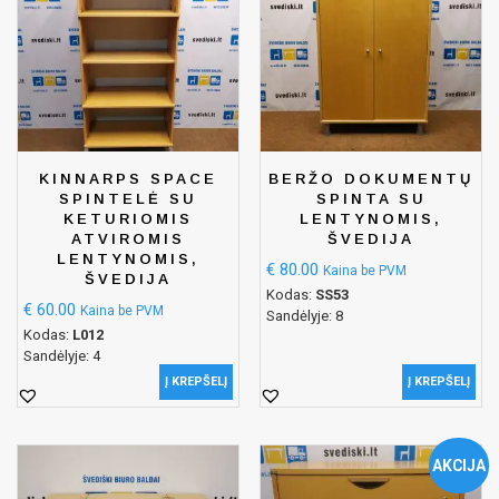
KINNARPS SPACE
BERŽO DOKUMENTŲ
SPINTELĖ SU
SPINTA SU
KETURIOMIS
LENTYNOMIS,
ATVIROMIS
ŠVEDIJA
LENTYNOMIS,
€
80.00
Kaina be PVM
ŠVEDIJA
Kodas:
SS53
€
60.00
Kaina be PVM
Sandėlyje: 8
Kodas:
L012
Sandėlyje: 4
Į KREPŠELĮ
Į KREPŠELĮ
AKCIJA