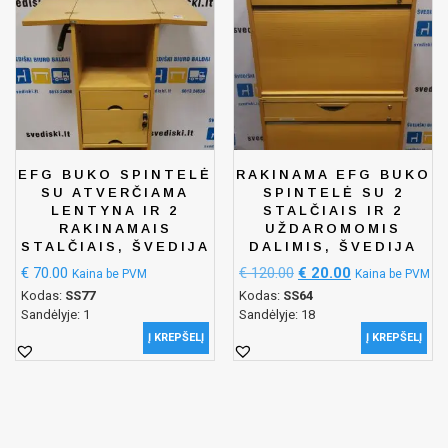
EFG BUKO SPINTELĖ
RAKINAMA EFG BUKO
SU ATVERČIAMA
SPINTELĖ SU 2
LENTYNA IR 2
STALČIAIS IR 2
RAKINAMAIS
UŽDAROMOMIS
STALČIAIS, ŠVEDIJA
DALIMIS, ŠVEDIJA
€
70.00
€
120.00
€
20.00
Kaina be PVM
Kaina be PVM
Kodas:
SS77
Kodas:
SS64
Sandėlyje: 1
Sandėlyje: 18
Į KREPŠELĮ
Į KREPŠELĮ