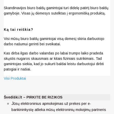
Skandinavijos biuro baldų gamintojai turi didelę patirtį biuro baldų
gamyboje. Visas jų dėmesys sutelktas į ergonomišką produktą.
Ką tai reiškia?
Visi mūsų biuro baldų gamintojai visą dėmesį skiria darbuotojo
darbo našumui gerinti bei sveikatai.
Kas dirba ilgas darbo valandas po labai trumpo laiko pradeda
skųstis nugaros skausmais ar kitais fiziniais sutrikimais. Tad
gamintojas siekia, kad jo sukurti baldai leistu darbuotojui dirbti
patogiai ir našiai.
Visi Produktai
Švediški.lt – PIRKITE BE RIZIKOS
J
ūsų elektroninius apmokėjimas už prekes per e-
bankininkystę atlieka mūsų elektroninių mokėjimų partneris