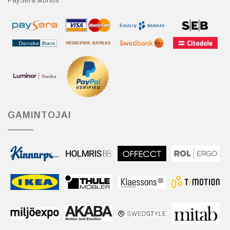
PaySera ikonos
GAMINTOJAI