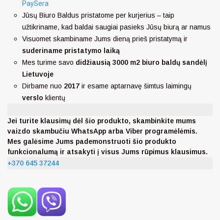
PaySera
Jūsų Biuro Baldus pristatome per kurjerius – taip
užtikriname, kad baldai saugiai pasieks Jūsų biurą ar namus
Visuomet skambiname Jums dieną prieš pristatymą ir
suderiname pristatymo laiką
Mes turime savo
didžiausią 3000 m2 biuro baldų sandėlį
Lietuvoje
Dirbame nuo
2017
ir esame aptarnavę šimtus laimingų
verslo
klientų
Jei turite klausimų dėl šio produkto, skambinkite mums
vaizdo skambučiu WhatsApp arba Viber programėlėmis.
Mes galėsime Jums pademonstruoti šio produkto
funkcionalumą ir atsakyti į visus Jums rūpimus klausimus.
+370 645 37244