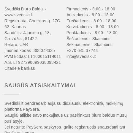
Švediški Biuro Baldai -
Pirmadienis - 8:00 - 18:00
www.svediski.lt
Antradienis - 8:00 - 18:00
Registruota: Chemijos g. 27C-
Trečiadienis - 8:00 - 18:00
62, Kaunas
Ketvirtadienis - 8:00 - 18:00
Sandėlis: Jaunimo g. 18,
Penktadienis - 8:00 - 18:00
Gruzdžiai, 81422
Šeštadienis - Skambinti
Retaro, UAB
Sekmadienis - Skambinti
Įmonės kodas: 306043335
+370 645 37244
PVM kodas: LT100015114011
info@svediski.lt
A.S. LT927290099038393421
Citadele bankas
SAUGŪS ATSISKAITYMAI
Svediski.lt bendradarbiauja su didžiausiu elektroninių mokėjimų
platforma PaySera.
Saugiai atlikite savo mokėjimus už pasirinktus biuro baldus mūsų
puslapyje.
Jei neturite PaySera paskyros, galite registruotis spausdami ant