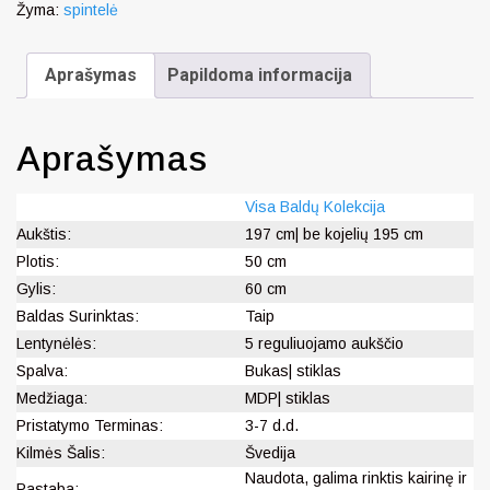
Žyma:
spintelė
Aprašymas
Papildoma informacija
Aprašymas
Visa Baldų Kolekcija
Aukštis:
197 cm| be kojelių 195 cm
Plotis:
50 cm
Gylis:
60 cm
Baldas Surinktas:
Taip
Lentynėlės:
5 reguliuojamo aukščio
Spalva:
Bukas| stiklas
Medžiaga:
MDP| stiklas
Pristatymo Terminas:
3-7 d.d.
Kilmės Šalis:
Švedija
Naudota, galima rinktis kairinę ir
Pastaba: