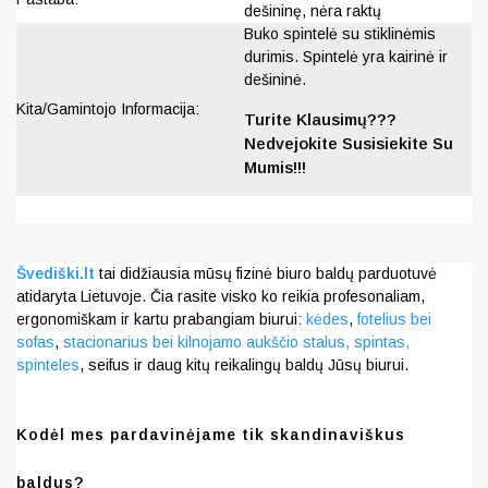
dešininę, nėra raktų
Buko spintelė su stiklinėmis
durimis. Spintelė yra kairinė ir
dešininė.
Kita/Gamintojo Informacija:
Turite Klausimų???
Nedvejokite Susisiekite Su
Mumis!!!
Švediški.lt
tai didžiausia mūsų fizinė biuro baldų parduotuvė
atidaryta Lietuvoje. Čia rasite visko ko reikia profesonaliam,
ergonomiškam ir kartu prabangiam biurui:
kėdes
,
fotelius bei
sofas
,
stacionarius bei kilnojamo aukščio stalus,
spintas,
spinteles
, seifus ir daug kitų reikalingų baldų Jūsų biurui.
Kodėl mes pardavinėjame tik skandinaviškus
baldus?