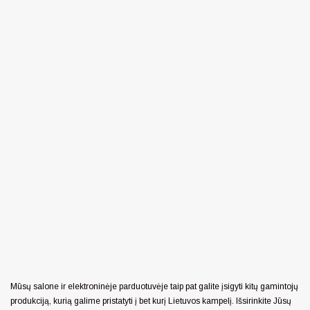
Mūsų salone ir elektroninėje parduotuvėje taip pat galite įsigyti kitų gamintojų
produkciją, kurią galime pristatyti į bet kurį Lietuvos kampelį. Išsirinkite Jūsų