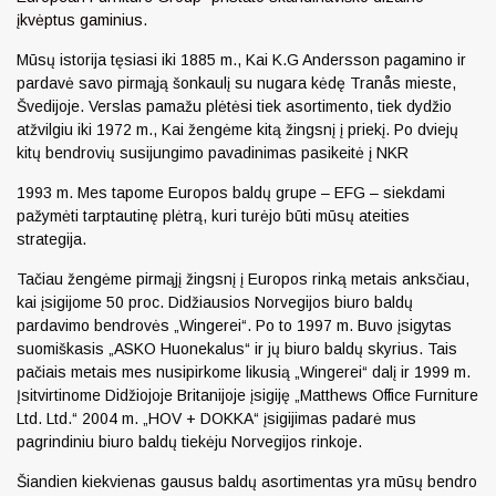
įkvėptus gaminius.
Mūsų istorija tęsiasi iki 1885 m., Kai K.G Andersson pagamino ir
pardavė savo pirmąją šonkaulį su nugara kėdę Tranås mieste,
Švedijoje. Verslas pamažu plėtėsi tiek asortimento, tiek dydžio
atžvilgiu iki 1972 m., Kai žengėme kitą žingsnį į priekį. Po dviejų
kitų bendrovių susijungimo pavadinimas pasikeitė į NKR
1993 m. Mes tapome Europos baldų grupe – EFG – siekdami
pažymėti tarptautinę plėtrą, kuri turėjo būti mūsų ateities
strategija.
Tačiau žengėme pirmąjį žingsnį į Europos rinką metais anksčiau,
kai įsigijome 50 proc. Didžiausios Norvegijos biuro baldų
pardavimo bendrovės „Wingerei“. Po to 1997 m. Buvo įsigytas
suomiškasis „ASKO Huonekalus“ ir jų biuro baldų skyrius. Tais
pačiais metais mes nusipirkome likusią „Wingerei“ dalį ir 1999 m.
Įsitvirtinome Didžiojoje Britanijoje įsigiję „Matthews Office Furniture
Ltd. Ltd.“ 2004 m. „HOV + DOKKA“ įsigijimas padarė mus
pagrindiniu biuro baldų tiekėju Norvegijos rinkoje.
Šiandien kiekvienas gausus baldų asortimentas yra mūsų bendro