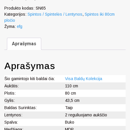
Produkto kodas:
SN65
Kategorijos:
Spintos / Spintelės / Lentynos
,
Spintos iki 80cm
pločio
Žyma:
efg
Aprašymas
Aprašymas
Šio gamintojo kiti baldai čia:
Visa Baldų Kolekcija
Aukštis:
110 cm
Plotis:
80 cm
Gylis:
43,5 cm
Baldas Surinktas:
Taip
Lentynos:
2 reguliuojamo aukščio
Spalva:
Buko
Medžiaga:
MDP