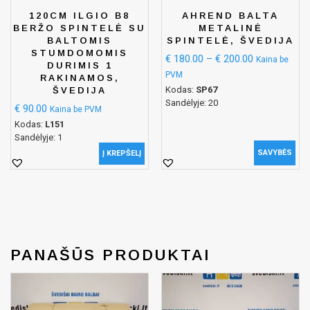
120CM ILGIO B8
AHREND BALTA
BERŽO SPINTELĖ SU
METALINĖ
BALTOMIS
SPINTELĖ, ŠVEDIJA
STUMDOMOMIS
€
180.00
–
€
200.00
Kaina be
DURIMIS 1
PVM
RAKINAMOS,
Kodas:
SP67
ŠVEDIJA
Sandėlyje: 20
€
90.00
Kaina be PVM
Kodas:
L151
Sandėlyje: 1
SAVYBĖS
Į KREPŠELĮ
PANAŠŪS PRODUKTAI