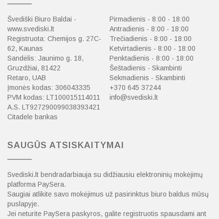
Švediški Biuro Baldai -
Pirmadienis - 8:00 - 18:00
www.svediski.lt
Antradienis - 8:00 - 18:00
Registruota: Chemijos g. 27C-
Trečiadienis - 8:00 - 18:00
62, Kaunas
Ketvirtadienis - 8:00 - 18:00
Sandėlis: Jaunimo g. 18,
Penktadienis - 8:00 - 18:00
Gruzdžiai, 81422
Šeštadienis - Skambinti
Retaro, UAB
Sekmadienis - Skambinti
Įmonės kodas: 306043335
+370 645 37244
PVM kodas: LT100015114011
info@svediski.lt
A.S. LT927290099038393421
Citadele bankas
SAUGŪS ATSISKAITYMAI
Svediski.lt bendradarbiauja su didžiausiu elektroninių mokėjimų
platforma PaySera.
Saugiai atlikite savo mokėjimus už pasirinktus biuro baldus mūsų
puslapyje.
Jei neturite PaySera paskyros, galite registruotis spausdami ant