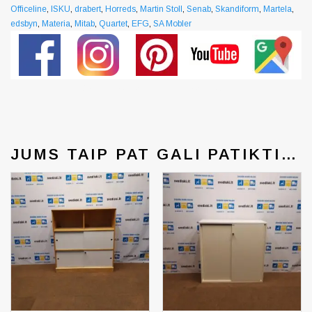
Officeline
,
ISKU
,
drabert
,
Horreds
,
Martin Stoll
,
Senab
,
Skandiform
,
Martela
,
edsbyn
,
Materia
,
Mitab
,
Quartet
,
EFG
,
SA Mobler
Generated by snarskismedia.com
JUMS TAIP PAT GALI PATIKTI…