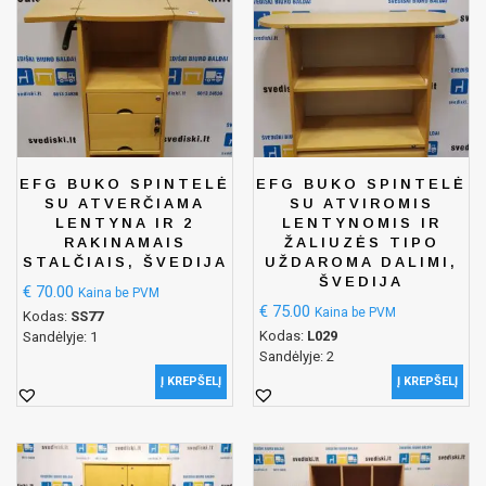
EFG BUKO SPINTELĖ
EFG BUKO SPINTELĖ
SU ATVERČIAMA
SU ATVIROMIS
LENTYNA IR 2
LENTYNOMIS IR
RAKINAMAIS
ŽALIUZĖS TIPO
STALČIAIS, ŠVEDIJA
UŽDAROMA DALIMI,
ŠVEDIJA
€
70.00
Kaina be PVM
€
75.00
Kaina be PVM
Kodas:
SS77
Kodas:
L029
Sandėlyje: 1
Sandėlyje: 2
Į KREPŠELĮ
Į KREPŠELĮ