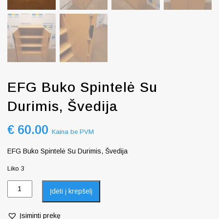
EFG Buko Spintelė Su
Durimis, Švedija
€
60.00
Kaina be PVM
EFG Buko Spintelė Su Durimis, Švedija
Liko 3
Įdėti į krepšelį
Įsiminti prekę