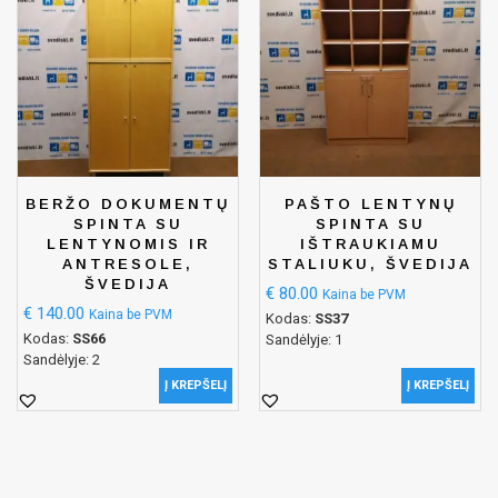
BERŽO DOKUMENTŲ
PAŠTO LENTYNŲ
SPINTA SU
SPINTA SU
LENTYNOMIS IR
IŠTRAUKIAMU
ANTRESOLE,
STALIUKU, ŠVEDIJA
ŠVEDIJA
€
80.00
Kaina be PVM
€
140.00
Kaina be PVM
Kodas:
SS37
Kodas:
SS66
Sandėlyje: 1
Sandėlyje: 2
Į KREPŠELĮ
Į KREPŠELĮ