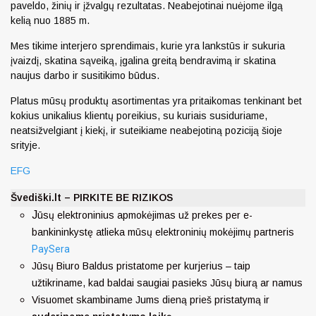
paveldo, žinių ir įžvalgų rezultatas. Neabejotinai nuėjome ilgą
kelią nuo 1885 m.
Mes tikime interjero sprendimais, kurie yra lankstūs ir sukuria
įvaizdį, skatina sąveiką, įgalina greitą bendravimą ir skatina
naujus darbo ir susitikimo būdus.
Platus mūsų produktų asortimentas yra pritaikomas tenkinant bet
kokius unikalius klientų poreikius, su kuriais susiduriame,
neatsižvelgiant į kiekį, ir suteikiame neabejotiną poziciją šioje
srityje.
EFG
Švediški.lt – PIRKITE BE RIZIKOS
J
ūsų elektroninius apmokėjimas už prekes per e-
bankininkystę atlieka mūsų elektroninių mokėjimų partneris
PaySera
Jūsų Biuro Baldus pristatome per kurjerius – taip
užtikriname, kad baldai saugiai pasieks Jūsų biurą ar namus
Visuomet skambiname Jums dieną prieš pristatymą ir