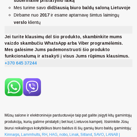
suderiname pristatymo laiką
Mes turime savo
didžiausią biuro baldų saloną Lietuvoje
Dirbame nuo
2017
ir esame aptarnavę šimtus laimingų
verslo
klientų
Jei turite klausimų dėl šio produkto, skambinkite mums
vaizdo skambučiu WhatsApp arba Viber programėlėmis.
Mes galėsime Jums pademonstruoti šio produkto
funkcionalumą ir atsakyti į visus Jums rūpimus klausimus.
+370 645 37244
Mūsų salone ir elektroninėje parduotuvėje taip pat galite įsigyti kitų gamintojų
produkciją, kurią galime pristatyti į bet kurį Lietuvos kampelį. Išsirinkite Jūsų
biurui reikalingus kokybiškus biuro baldus iš šių garsių biuro baldų gamintojų:
Kinnarps
,
Lammhults
,
RH
,
HAG
,
nobo
,
Linak
,
Sitland
,
SAVO
,
LANAB |