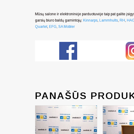
Mūsų salone ir elektroninėje parduotuvėje taip pat galite įsigyt
garsių biuro baldų gamintojų:
Kinnarps
,
Lammhults
,
RH
,
HA
Quartet
,
EFG
,
SA Mobler
PANAŠŪS PRODUK