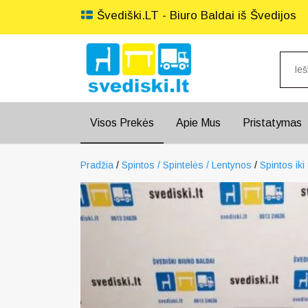
Švediški.LT - Biuro Baldai iš Švedijos
Visos Prekės
Apie Mus
Pristatymas
Pradžia
/
Spintos / Spintelės / Lentynos
/
Spintos iki