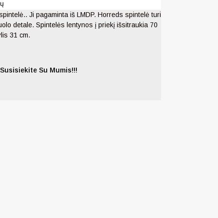
tų
pintelė.. Ji pagaminta iš LMDP. Horreds spintelė turi
lo detale. Spintelės lentynos į priekį išsitraukia 70
ylis 31 cm.
Susisiekite Su Mumis!!!