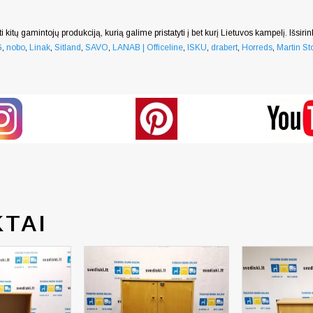
i kitų gamintojų produkciją, kurią galime pristatyti į bet kurį Lietuvos kampelį. Išsiri
G
,
nobo
,
Linak
,
Sitland
,
SAVO
,
LANAB | Officeline
,
ISKU
,
drabert
,
Horreds
,
Martin Sto
Generated by snarskismedia.com
TAI