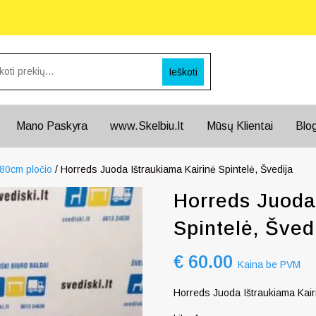
Ieškoti
Mano Paskyra
www.Skelbiu.lt
Mūsų Klientai
Blo
 80cm pločio
/ Horreds Juoda Ištraukiama Kairinė Spintelė, Švedija
Horreds Juoda
Spintelė, Šved
€
60.00
Kaina be PVM
Horreds Juoda Ištraukiama Kairi