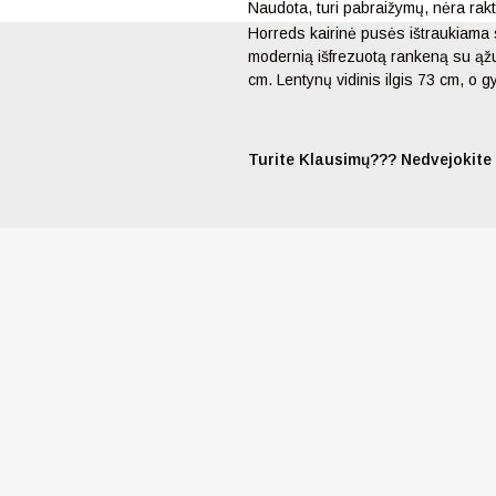
Naudota, turi pabraižymų, nėra rak
Horreds kairinė pusės ištraukiama s
modernią išfrezuotą rankeną su ąžuo
cm. Lentynų vidinis ilgis 73 cm, o g
Turite Klausimų??? Nedvejokite 