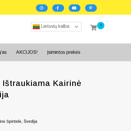
0
Lietuvių kalba
g’as
AKCIJOS!
Įsimintos prekės
 Ištraukiama Kairinė
ija
nė Spintelė, Švedija