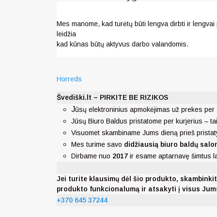
Mes manome, kad turėtų būti lengva dirbti ir lengvai 
leidžia
kad kūnas būtų aktyvus darbo valandomis.
Horreds
Švediški.lt – PIRKITE BE RIZIKOS
J
ūsų elektroninius apmokėjimas už prekes per 
Jūsų Biuro Baldus pristatome per kurjerius – ta
Visuomet skambiname Jums dieną prieš pristat
Mes turime savo
didžiausią biuro baldų salo
Dirbame nuo
2017
ir esame aptarnavę šimtus 
Jei turite klausimų dėl šio produkto, skambi
produkto funkcionalumą ir atsakyti į visus Ju
+370 645 37244