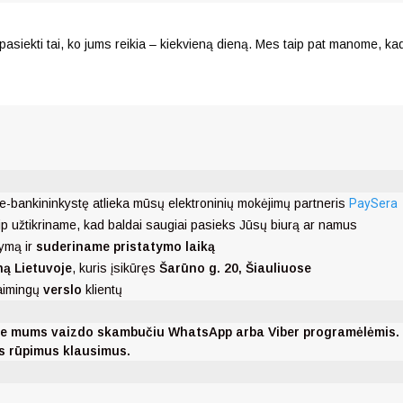
pasiekti tai, ko jums reikia – kiekvieną dieną.
Mes taip pat manome, kad 
e-bankininkystę atlieka mūsų elektroninių mokėjimų partneris
PaySera
ip užtikriname, kad baldai saugiai pasieks Jūsų biurą ar namus
ymą ir
suderiname pristatymo laiką
ną Lietuvoje
, kuris įsikūręs
Šarūno g. 20, Šiauliuose
laimingų
verslo
klientų
nkite mums vaizdo skambučiu WhatsApp arba Viber programėlėmis
ms rūpimus klausimus.