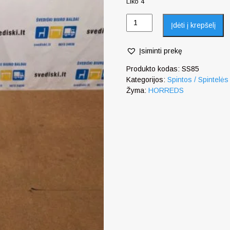
Liko 4
Įdėti į krepšelį
Įsiminti prekę
Produkto kodas:
SS85
Kategorijos:
Spintos / Spintelės
Žyma:
HORREDS