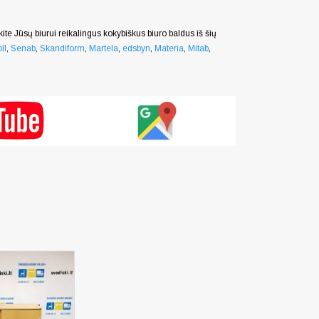
nkite Jūsų biurui reikalingus kokybiškus biuro baldus iš šių
ll
,
Senab
,
Skandiform
,
Martela
,
edsbyn
,
Materia
,
Mitab
,