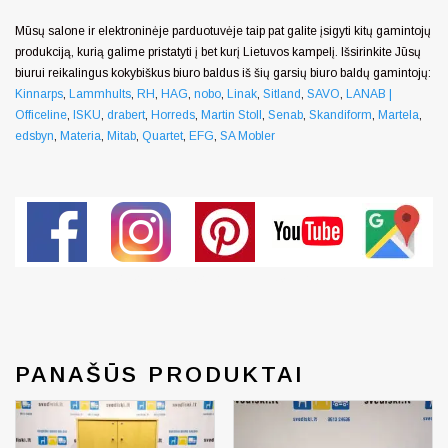
Mūsų salone ir elektroninėje parduotuvėje taip pat galite įsigyti kitų gamintojų
produkciją, kurią galime pristatyti į bet kurį Lietuvos kampelį. Išsirinkite Jūsų
biurui reikalingus kokybiškus biuro baldus iš šių garsių biuro baldų gamintojų:
Kinnarps
,
Lammhults
,
RH
,
HAG
,
nobo
,
Linak
,
Sitland
,
SAVO
,
LANAB |
Officeline
,
ISKU
,
drabert
,
Horreds
,
Martin Stoll
,
Senab
,
Skandiform
,
Martela
,
edsbyn
,
Materia
,
Mitab
,
Quartet
,
EFG
,
SA Mobler
Generated by snarskismedia.com
PANAŠŪS PRODUKTAI