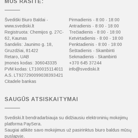
MUS RASITE:
Švediški Biuro Baldai -
Pirmadienis - 8:00 - 18:00
www.svediski.lt
Antradienis - 8:00 - 18:00
Registruota: Chemijos g. 27C-
Trečiadienis - 8:00 - 18:00
62, Kaunas
Ketvirtadienis - 8:00 - 18:00
Sandėlis: Jaunimo g. 18,
Penktadienis - 8:00 - 18:00
Gruzdžiai, 81422
Šeštadienis - Skambinti
Retaro, UAB
Sekmadienis - Skambinti
Įmonės kodas: 306043335
+370 645 37244
PVM kodas: LT100015114011
info@svediski.lt
A.S. LT927290099038393421
Citadele bankas
SAUGŪS ATSISKAITYMAI
Svediski.lt bendradarbiauja su didžiausiu elektroninių mokėjimų
platforma PaySera.
Saugiai atlikite savo mokėjimus už pasirinktus biuro baldus mūsų
puslapyje.