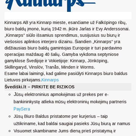
Kinnarps AB yra Kinnarp mieste, esančiame už Falköpingo ribų,
biuro baldų įmonė, kurią 1942 m. įkūrė Jarlas ir Evy Anderssonai.
„Kinnarps“ siūlo išsamius sprendimus, susijusius su biurų ir
viešosios aplinkos interjero dizainu. Šiandien „Kinnarps“ yra
didžiausias biuro baldų gamintojas Europoje ir turi pardavimo
operacijas maždaug 40 šalių. Gamyba vykdoma septyniose
gamyklose Švedijoje ir Vokietijoje: Kinnarp, Jönköping,
Skillingaryd, Vinslöv, Tranås, Minden ir Worms.
Esame labai laimingi, kad galime pasiūlyti Kinnarps biuro baldus
Lietuvos pirkėjams.
Kinnarps
Švediški.lt – PIRKITE BE RIZIKOS
J
ūsų elektroninius apmokėjimas už prekes per e-
bankininkystę atlieka mūsų elektroninių mokėjimų partneris
PaySera
Jūsų Biuro Baldus pristatome per kurjerius – taip
užtikriname, kad baldai saugiai pasieks Jūsų biurą ar namus
Visuomet skambiname Jums dieną prieš pristatymą ir