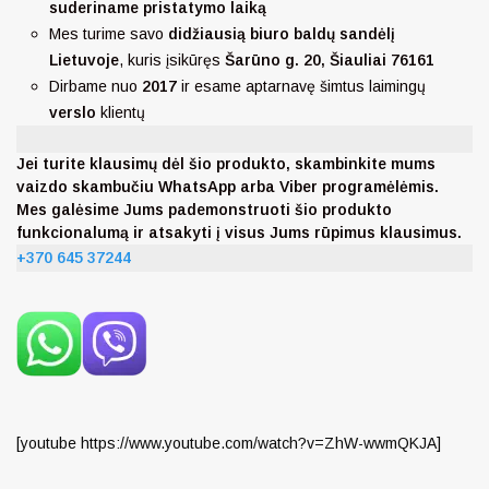
suderiname pristatymo laiką
Mes turime savo
didžiausią biuro baldų sandėlį
Lietuvoje
, kuris įsikūręs
Šarūno g. 20, Šiauliai 76161
Dirbame nuo
2017
ir esame aptarnavę šimtus laimingų
verslo
klientų
Jei turite klausimų dėl šio produkto, skambinkite mums
vaizdo skambučiu WhatsApp arba Viber programėlėmis.
Mes galėsime Jums pademonstruoti šio produkto
funkcionalumą ir atsakyti į visus Jums rūpimus klausimus.
+370 645 37244
[youtube https://www.youtube.com/watch?v=ZhW-wwmQKJA]