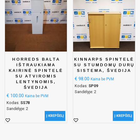
HORREDS BALTA
KINNARPS SPINTELĖ
IŠTRAUKIAMA
SU STUMDOMŲ DURŲ
KAIRINĖ SPINTELĖ
SISTEMA, ŠVEDIJA
SU ATVIROMIS
€
98.00
Kaina be PVM
LENTYNOMIS,
Kodas:
SP09
ŠVEDIJA
Sandėlyje: 2
€
100.00
Kaina be PVM
Kodas:
SS78
Sandėlyje: 2
Į KREPŠELĮ
Į KREPŠELĮ