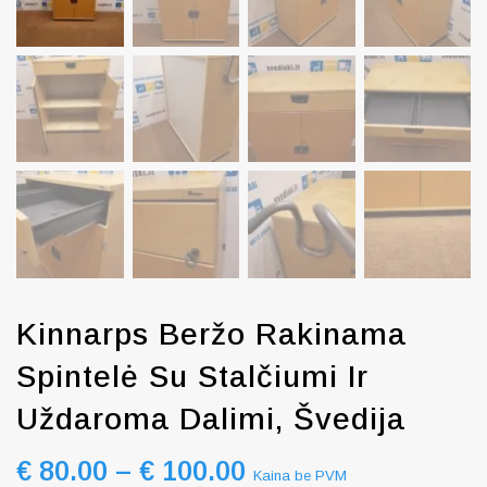
Kinnarps Beržo Rakinama
Spintelė Su Stalčiumi Ir
Uždaroma Dalimi, Švedija
€
80.00
–
€
100.00
Kaina be PVM