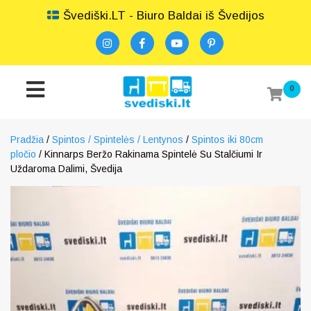
Švediški.LT - Biuro Baldai iš Švedijos
0
Pradžia
/
Spintos / Spintelės / Lentynos
/
Spintos iki 80cm
pločio
/ Kinnarps Beržo Rakinama Spintelė Su Stalčiumi Ir
Uždaroma Dalimi, Švedija