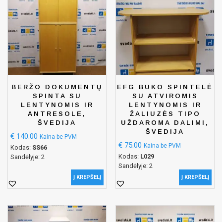
BERŽO DOKUMENTŲ
EFG BUKO SPINTELĖ
SPINTA SU
SU ATVIROMIS
LENTYNOMIS IR
LENTYNOMIS IR
ANTRESOLE,
ŽALIUZĖS TIPO
ŠVEDIJA
UŽDAROMA DALIMI,
ŠVEDIJA
€
140.00
Kaina be PVM
€
75.00
Kaina be PVM
Kodas:
SS66
Kodas:
L029
Sandėlyje: 2
Sandėlyje: 2
Į KREPŠELĮ
Į KREPŠELĮ