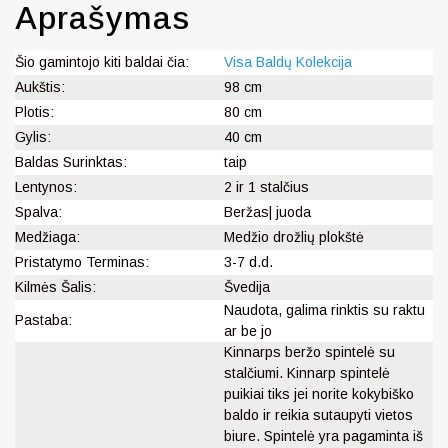
Aprašymas
Šio gamintojo kiti baldai čia:
Visa Baldų Kolekcija
Aukštis:
98 cm
Plotis:
80 cm
Gylis:
40 cm
Baldas Surinktas:
taip
Lentynos:
2 ir 1 stalčius
Spalva:
Beržas| juoda
Medžiaga:
Medžio drožlių plokštė
Pristatymo Terminas:
3-7 d.d.
Kilmės Šalis:
Švedija
Naudota, galima rinktis su raktu
Pastaba:
ar be jo
Kinnarps beržo spintelė su
stalčiumi. Kinnarp spintelė
puikiai tiks jei norite kokybiško
baldo ir reikia sutaupyti vietos
biure. Spintelė yra pagaminta iš