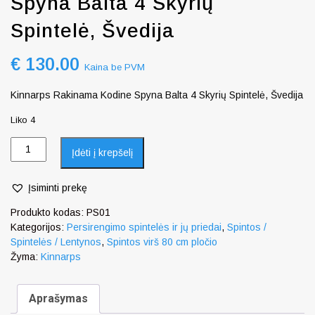
Spyna Balta 4 Skyrių
Spintelė, Švedija
€
130.00
Kaina be PVM
Kinnarps Rakinama Kodine Spyna Balta 4 Skyrių Spintelė, Švedija
Liko 4
Įdėti į krepšelį
Įsiminti prekę
Produkto kodas:
PS01
Kategorijos:
Persirengimo spintelės ir jų priedai
,
Spintos /
Spintelės / Lentynos
,
Spintos virš 80 cm pločio
Žyma:
Kinnarps
Aprašymas