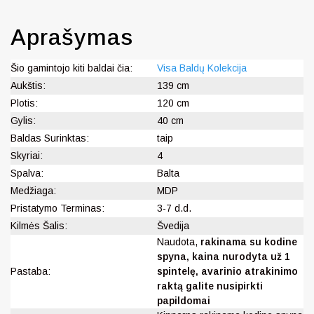
Aprašymas
Šio gamintojo kiti baldai čia:
Visa Baldų Kolekcija
Aukštis:
139 cm
Plotis:
120 cm
Gylis:
40 cm
Baldas Surinktas:
taip
Skyriai:
4
Spalva:
Balta
Medžiaga:
MDP
Pristatymo Terminas:
3-7 d.d.
Kilmės Šalis:
Švedija
Naudota,
rakinama su kodine
spyna, kaina nurodyta už 1
Pastaba:
spintelę, avarinio atrakinimo
raktą galite nusipirkti
papildomai