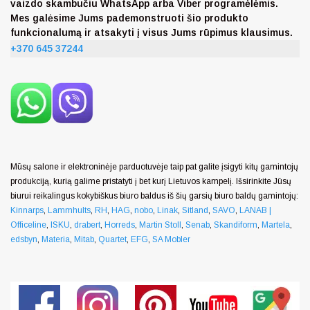
vaizdo skambučiu WhatsApp arba Viber programėlėmis.
Mes galėsime Jums pademonstruoti šio produkto
funkcionalumą ir atsakyti į visus Jums rūpimus klausimus.
+370 645 37244
Mūsų salone ir elektroninėje parduotuvėje taip pat galite įsigyti kitų gamintojų
produkciją, kurią galime pristatyti į bet kurį Lietuvos kampelį. Išsirinkite Jūsų
biurui reikalingus kokybiškus biuro baldus iš šių garsių biuro baldų gamintojų:
Kinnarps
,
Lammhults
,
RH
,
HAG
,
nobo
,
Linak
,
Sitland
,
SAVO
,
LANAB |
Officeline
,
ISKU
,
drabert
,
Horreds
,
Martin Stoll
,
Senab
,
Skandiform
,
Martela
,
edsbyn
,
Materia
,
Mitab
,
Quartet
,
EFG
,
SA Mobler