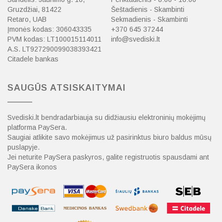
Gruzdžiai, 81422
Šeštadienis - Skambinti
Retaro, UAB
Sekmadienis - Skambinti
Įmonės kodas: 306043335
+370 645 37244
PVM kodas: LT100015114011
info@svediski.lt
A.S. LT927290099038393421
Citadele bankas
SAUGŪS ATSISKAITYMAI
Svediski.lt bendradarbiauja su didžiausiu elektroninių mokėjimų
platforma PaySera.
Saugiai atlikite savo mokėjimus už pasirinktus biuro baldus mūsų
puslapyje.
Jei neturite PaySera paskyros, galite registruotis spausdami ant
PaySera ikonos