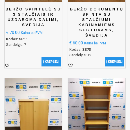
BERŽO SPINTELĖ SU
BERŽO DOKUMENTŲ
3 STALČIAIS IR
SPINTA SU
UŽDAROMA DALIMI,
STALČIUMI
ŠVEDIJA
KABINAMIEMS
SEGTUVAMS,
€
70.00
Kaina be PVM
ŠVEDIJA
Kodas:
SP11
€
60.00
Kaina be PVM
Sandėlyje: 7
Kodas:
SS73
Sandėlyje: 12
Į KREPŠELĮ
Į KREPŠELĮ