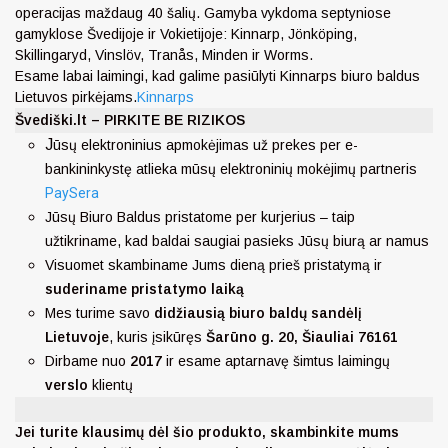
operacijas maždaug 40 šalių. Gamyba vykdoma septyniose
gamyklose Švedijoje ir Vokietijoje: Kinnarp, Jönköping,
Skillingaryd, Vinslöv, Tranås, Minden ir Worms.
Esame labai laimingi, kad galime pasiūlyti Kinnarps biuro baldus
Lietuvos pirkėjams.
Kinnarps
Švediški.lt – PIRKITE BE RIZIKOS
J
ūsų elektroninius apmokėjimas už prekes per e-
bankininkystę atlieka mūsų elektroninių mokėjimų partneris
PaySera
Jūsų Biuro Baldus pristatome per kurjerius – taip
užtikriname, kad baldai saugiai pasieks Jūsų biurą ar namus
Visuomet skambiname Jums dieną prieš pristatymą ir
suderiname pristatymo laiką
Mes turime savo
didžiausią biuro baldų sandėlį
Lietuvoje
, kuris įsikūręs
Šarūno g. 20, Šiauliai 76161
Dirbame nuo
2017
ir esame aptarnavę šimtus laimingų
verslo
klientų
Jei turite klausimų dėl šio produkto, skambinkite mums