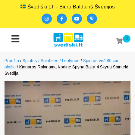
Švediški.LT - Biuro Baldai iš Švedijos
0
Pradžia
/
Spintos / Spintelės / Lentynos
/
Spintos virš 80 cm
pločio
/ Kinnarps Rakinama Kodine Spyna Balta 4 Skyrių Spintelė,
Švedija