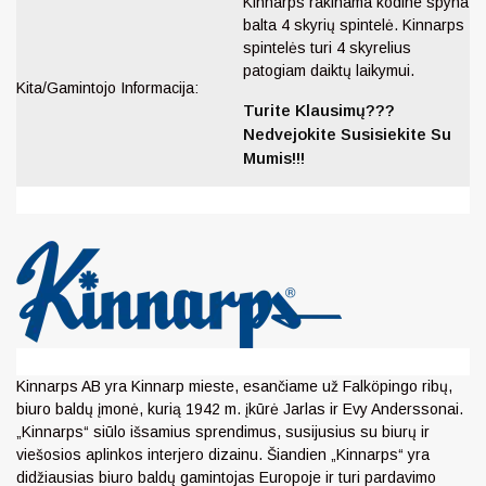
Kinnarps rakinama kodine spyna
balta 4 skyrių spintelė. Kinnarps
spintelės turi 4 skyrelius
patogiam daiktų laikymui.
Kita/Gamintojo Informacija:
Turite Klausimų???
Nedvejokite Susisiekite Su
Mumis!!!
Kinnarps AB yra Kinnarp mieste, esančiame už Falköpingo ribų,
biuro baldų įmonė, kurią 1942 m. įkūrė Jarlas ir Evy Anderssonai.
„Kinnarps“ siūlo išsamius sprendimus, susijusius su biurų ir
viešosios aplinkos interjero dizainu. Šiandien „Kinnarps“ yra
didžiausias biuro baldų gamintojas Europoje ir turi pardavimo