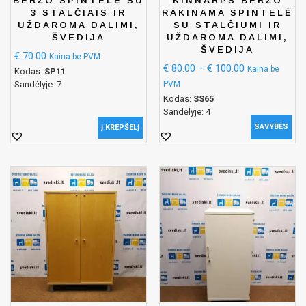
BERŽO SPINTELĖ SU
KINNARPS BERŽO
3 STALČIAIS IR
RAKINAMA SPINTELĖ
UŽDAROMA DALIMI,
SU STALČIUMI IR
ŠVEDIJA
UŽDAROMA DALIMI,
ŠVEDIJA
€
70.00
Kaina be PVM
€
80.00
–
€
100.00
Kaina be
Kodas:
SP11
Sandėlyje: 7
PVM
Kodas:
SS65
Sandėlyje: 4
SAVYBĖS
Į KREPŠELĮ