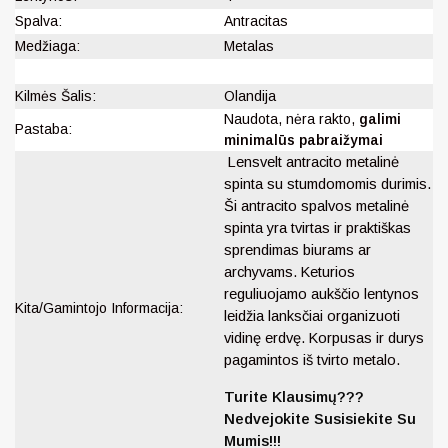
Spalva:
Antracitas
Medžiaga:
Metalas
Kilmės Šalis:
Olandija
Naudota, nėra rakto,
galimi
Pastaba:
minimalūs pabraižymai
Lensvelt antracito metalinė
spinta su stumdomomis durimis.
Ši antracito spalvos metalinė
spinta yra tvirtas ir praktiškas
sprendimas biurams ar
archyvams. Keturios
reguliuojamo aukščio lentynos
Kita/Gamintojo Informacija:
leidžia lanksčiai organizuoti
vidinę erdvę. Korpusas ir durys
pagamintos iš tvirto metalo.
Turite Klausimų???
Nedvejokite Susisiekite Su
Mumis!!!