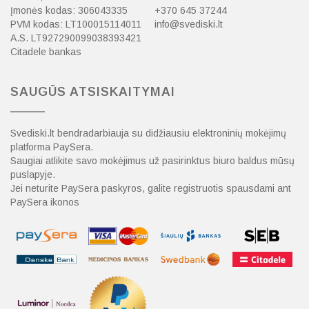
Įmonės kodas: 306043335
+370 645 37244
PVM kodas: LT100015114011
info@svediski.lt
A.S. LT927290099038393421
Citadele bankas
SAUGŪS ATSISKAITYMAI
Svediski.lt bendradarbiauja su didžiausiu elektroninių mokėjimų
platforma PaySera.
Saugiai atlikite savo mokėjimus už pasirinktus biuro baldus mūsų
puslapyje.
Jei neturite PaySera paskyros, galite registruotis spausdami ant
PaySera ikonos