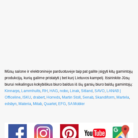
Mūsų salone ir elektroninėje parduotuvėje taip pat galite įsigyti kitų gamintojų
produkciją, kurią galime pristatyti į bet kurį Lietuvos kampelį. Išsirinkite Jūsų
biurui reikalingus kokybiškus biuro baldus iš šių garsių biuro baldų gamintojų:
Kinnarps
,
Lammhults
,
RH
,
HAG
,
nobo
,
Linak
,
Sitland
,
SAVO
,
LANAB |
Officeline
,
ISKU
,
drabert
,
Horreds
,
Martin Stoll
,
Senab
,
Skandiform
,
Martela
,
edsbyn
,
Materia
,
Mitab
,
Quartet
,
EFG
,
SA Mobler