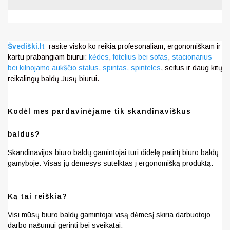
Švediški.lt
rasite visko ko reikia profesonaliam, ergonomiškam ir
kartu prabangiam biurui:
kėdes
,
fotelius bei sofas
,
stacionarius
bei kilnojamo aukščio stalus,
spintas, spinteles
, seifus ir daug kitų
reikalingų baldų Jūsų biurui.
Kodėl mes pardavinėjame tik skandinaviškus
baldus?
Skandinavijos biuro baldų gamintojai turi didelę patirtį biuro baldų
gamyboje. Visas jų dėmesys sutelktas į ergonomišką produktą.
Ką tai reiškia?
Visi mūsų biuro baldų gamintojai visą dėmesį skiria darbuotojo
darbo našumui gerinti bei sveikatai.