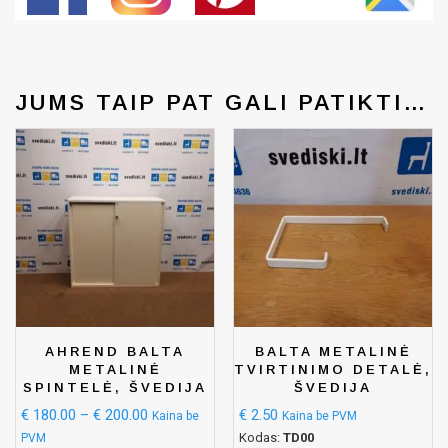
JUMS TAIP PAT GALI PATIKTI…
AHREND BALTA
BALTA METALINĖ
METALINĖ
TVIRTINIMO DETALĖ,
SPINTELĖ, ŠVEDIJA
ŠVEDIJA
€
180.00
–
€
200.00
€
2.50
Kaina be
Kaina be PVM
Kodas:
TD00
PVM