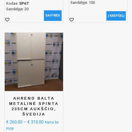
Sandėlyje: 100
Kodas:
SP67
Sandėlyje: 20
SAVYBĖS
Į KREPŠELĮ
AHREND BALTA
METALINĖ SPINTA
235CM AUKŠČIO,
ŠVEDIJA
€
260.00
–
€
310.00
Kaina be
PVM