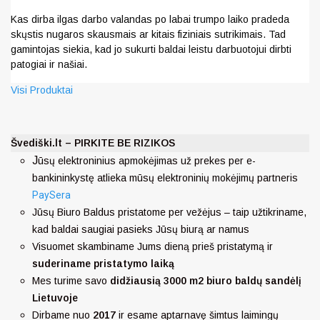
Kas dirba ilgas darbo valandas po labai trumpo laiko pradeda
skųstis nugaros skausmais ar kitais fiziniais sutrikimais. Tad
gamintojas siekia, kad jo sukurti baldai leistu darbuotojui dirbti
patogiai ir našiai.
Visi Produktai
Švediški.lt – PIRKITE BE RIZIKOS
J
ūsų elektroninius apmokėjimas už prekes per e-
bankininkystę atlieka mūsų elektroninių mokėjimų partneris
PaySera
Jūsų Biuro Baldus pristatome per vežėjus – taip užtikriname,
kad baldai saugiai pasieks Jūsų biurą ar namus
Visuomet skambiname Jums dieną prieš pristatymą ir
suderiname pristatymo laiką
Mes turime savo
didžiausią 3000 m2 biuro baldų sandėlį
Lietuvoje
Dirbame nuo
2017
ir esame aptarnavę šimtus laimingų