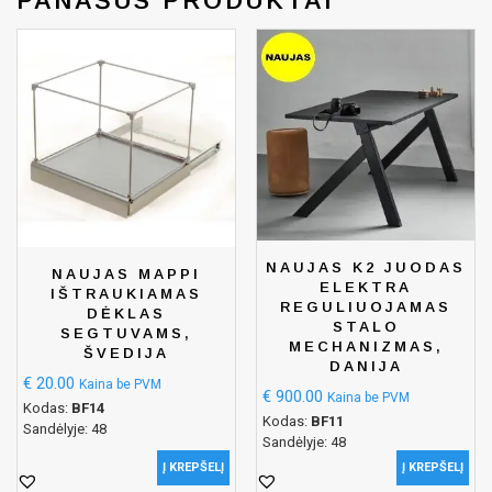
PANAŠŪS PRODUKTAI
NAUJAS K2 JUODAS
NAUJAS MAPPI
ELEKTRA
IŠTRAUKIAMAS
REGULIUOJAMAS
DĖKLAS
STALO
SEGTUVAMS,
MECHANIZMAS,
ŠVEDIJA
DANIJA
€
20.00
Kaina be PVM
€
900.00
Kaina be PVM
Kodas:
BF14
Kodas:
BF11
Sandėlyje: 48
Sandėlyje: 48
Į KREPŠELĮ
Į KREPŠELĮ