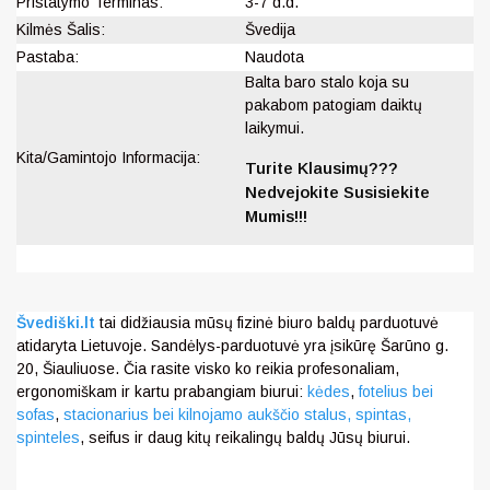
Pristatymo Terminas:
3-7 d.d.
Kilmės Šalis:
Švedija
Pastaba:
Naudota
Balta baro stalo koja su
pakabom patogiam daiktų
laikymui.
Kita/Gamintojo Informacija:
Turite Klausimų???
Nedvejokite Susisiekite
Mumis!!!
Švediški.lt
tai didžiausia mūsų fizinė biuro baldų parduotuvė
atidaryta Lietuvoje. Sandėlys-parduotuvė yra įsikūrę Šarūno g.
20, Šiauliuose. Čia rasite visko ko reikia profesonaliam,
ergonomiškam ir kartu prabangiam biurui:
kėdes
,
fotelius bei
sofas
,
stacionarius bei kilnojamo aukščio stalus,
spintas,
spinteles
, seifus ir daug kitų reikalingų baldų Jūsų biurui.