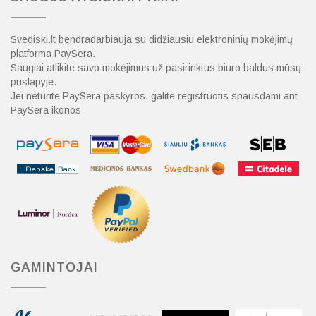
Svediski.lt bendradarbiauja su didžiausiu elektroninių mokėjimų
platforma PaySera.
Saugiai atlikite savo mokėjimus už pasirinktus biuro baldus mūsų
puslapyje.
Jei neturite PaySera paskyros, galite registruotis spausdami ant
PaySera ikonos
GAMINTOJAI