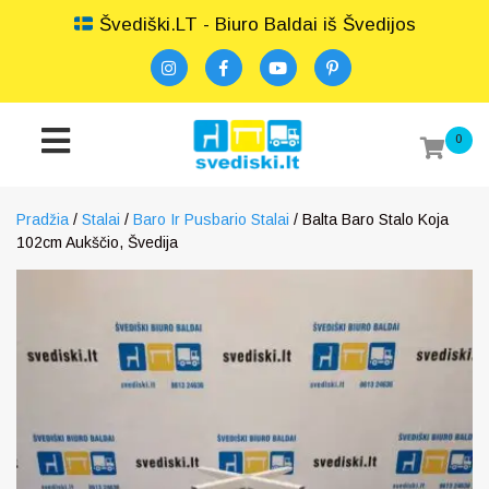
Švediški.LT - Biuro Baldai iš Švedijos
0
Pradžia
/
Stalai
/
Baro Ir Pusbario Stalai
/ Balta Baro Stalo Koja
102cm Aukščio, Švedija