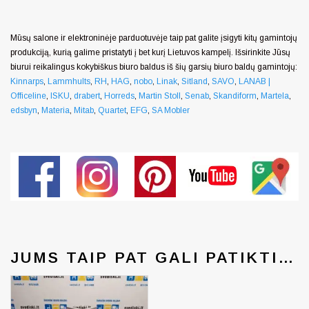
Mūsų salone ir elektroninėje parduotuvėje taip pat galite įsigyti kitų gamintojų
produkciją, kurią galime pristatyti į bet kurį Lietuvos kampelį. Išsirinkite Jūsų
biurui reikalingus kokybiškus biuro baldus iš šių garsių biuro baldų gamintojų:
Kinnarps
,
Lammhults
,
RH
,
HAG
,
nobo
,
Linak
,
Sitland
,
SAVO
,
LANAB |
Officeline
,
ISKU
,
drabert
,
Horreds
,
Martin Stoll
,
Senab
,
Skandiform
,
Martela
,
edsbyn
,
Materia
,
Mitab
,
Quartet
,
EFG
,
SA Mobler
JUMS TAIP PAT GALI PATIKTI…