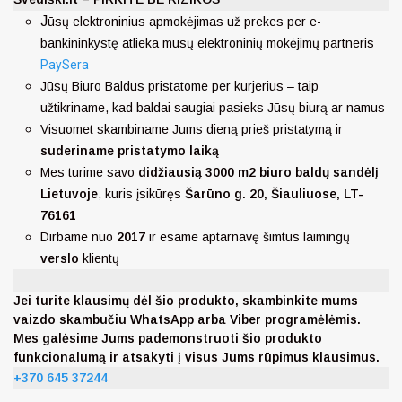
J
ūsų elektroninius apmokėjimas už prekes per e-
bankininkystę atlieka mūsų elektroninių mokėjimų partneris
PaySera
Jūsų Biuro Baldus pristatome per kurjerius – taip
užtikriname, kad baldai saugiai pasieks Jūsų biurą ar namus
Visuomet skambiname Jums dieną prieš pristatymą ir
suderiname pristatymo laiką
Mes turime savo
didžiausią 3000 m2 biuro baldų sandėlį
Lietuvoje
, kuris įsikūręs
Šarūno g. 20, Šiauliuose, LT-
76161
Dirbame nuo
2017
ir esame aptarnavę šimtus laimingų
verslo
klientų
Jei turite klausimų dėl šio produkto, skambinkite mums
vaizdo skambučiu WhatsApp arba Viber programėlėmis.
Mes galėsime Jums pademonstruoti šio produkto
funkcionalumą ir atsakyti į visus Jums rūpimus klausimus.
+370 645 37244