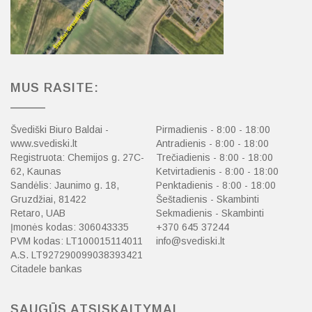
MUS RASITE:
Švediški Biuro Baldai -
Pirmadienis - 8:00 - 18:00
www.svediski.lt
Antradienis - 8:00 - 18:00
Registruota: Chemijos g. 27C-
Trečiadienis - 8:00 - 18:00
62, Kaunas
Ketvirtadienis - 8:00 - 18:00
Sandėlis: Jaunimo g. 18,
Penktadienis - 8:00 - 18:00
Gruzdžiai, 81422
Šeštadienis - Skambinti
Retaro, UAB
Sekmadienis - Skambinti
Įmonės kodas: 306043335
+370 645 37244
PVM kodas: LT100015114011
info@svediski.lt
A.S. LT927290099038393421
Citadele bankas
SAUGŪS ATSISKAITYMAI