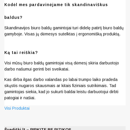
Kodėl mes pardavinėjame tik skandinaviškus
baldus?
Skandinavijos biuro baldų gamintojai turi didelę patirtį biuro baldų
gamyboje. Visas jų dėmesys sutelktas į ergonomišką produktą.
Ką tai reiškia?
Visi mūsų biuro baldų gamintojai visą dėmesį skiria darbuotojo
darbo našumui gerinti bei sveikatai.
Kas dirba ilgas darbo valandas po labai trumpo laiko pradeda
skųstis nugaros skausmais ar kitais fiziniais sutrikimais. Tad
gamintojas siekia, kad jo sukurti baldai leistu darbuotojui dirbti
patogiai ir našiai.
Visi Produktai
Švediški.lt – PIRKITE BE RIZIKOS