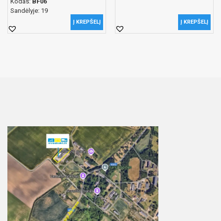
Kodas:
BF06
Sandėlyje: 19
Į KREPŠELĮ
Į KREPŠELĮ