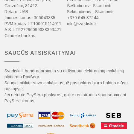
Gruzdžiai, 81422
Šeštadienis - Skambinti
Retaro, UAB
Sekmadienis - Skambinti
Įmonės kodas: 306043335
+370 645 37244
PVM kodas: LT100015114011
info@svediski.lt
A.S. LT927290099038393421
Citadele bankas
SAUGŪS ATSISKAITYMAI
Svediski.lt bendradarbiauja su didžiausiu elektroninių mokėjimų
platforma PaySera.
Saugiai atlikite savo mokėjimus už pasirinktus biuro baldus mūsų
puslapyje.
Jei neturite PaySera paskyros, galite registruotis spausdami ant
PaySera ikonos