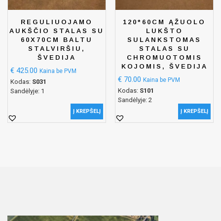
REGULIUOJAMO
120*60CM ĄŽUOLO
AUKŠČIO STALAS SU
LUKŠTO
60X70CM BALTU
SULANKSTOMAS
STALVIRŠIU,
STALAS SU
ŠVEDIJA
CHROMUOTOMIS
KOJOMIS, ŠVEDIJA
€
425.00
Kaina be PVM
€
70.00
Kaina be PVM
Kodas:
S031
Kodas:
S101
Sandėlyje: 1
Sandėlyje: 2
Į KREPŠELĮ
Į KREPŠELĮ