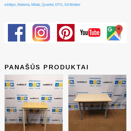
edsbyn
,
Materia
,
Mitab
,
Quartet
,
EFG
,
SA Mobler
PANAŠŪS PRODUKTAI