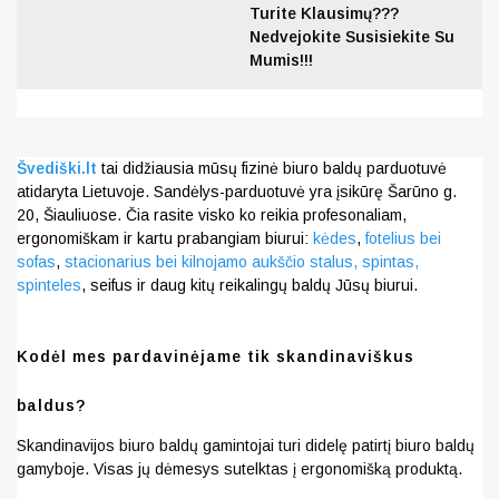
Turite Klausimų???
Nedvejokite Susisiekite Su
Mumis!!!
Švediški.lt
tai didžiausia mūsų fizinė biuro baldų parduotuvė
atidaryta Lietuvoje. Sandėlys-parduotuvė yra įsikūrę Šarūno g.
20, Šiauliuose. Čia rasite visko ko reikia profesonaliam,
ergonomiškam ir kartu prabangiam biurui:
kėdes
,
fotelius bei
sofas
,
stacionarius bei kilnojamo aukščio stalus,
spintas,
spinteles
, seifus ir daug kitų reikalingų baldų Jūsų biurui.
Kodėl mes pardavinėjame tik skandinaviškus
baldus?
Skandinavijos biuro baldų gamintojai turi didelę patirtį biuro baldų
gamyboje. Visas jų dėmesys sutelktas į ergonomišką produktą.