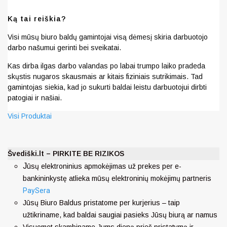
Ką tai reiškia?
Visi mūsų biuro baldų gamintojai visą dėmesį skiria darbuotojo
darbo našumui gerinti bei sveikatai.
Kas dirba ilgas darbo valandas po labai trumpo laiko pradeda
skųstis nugaros skausmais ar kitais fiziniais sutrikimais. Tad
gamintojas siekia, kad jo sukurti baldai leistu darbuotojui dirbti
patogiai ir našiai.
Visi Produktai
Švediški.lt – PIRKITE BE RIZIKOS
J
ūsų elektroninius apmokėjimas už prekes per e-
bankininkystę atlieka mūsų elektroninių mokėjimų partneris
PaySera
Jūsų Biuro Baldus pristatome per kurjerius – taip
užtikriname, kad baldai saugiai pasieks Jūsų biurą ar namus