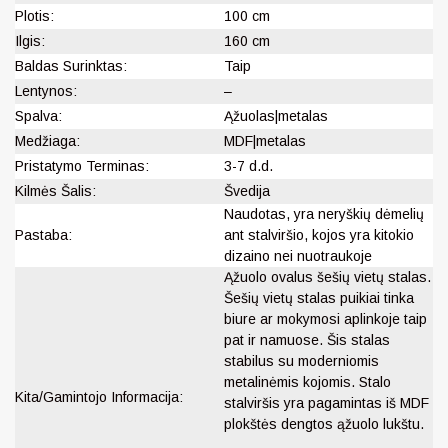
Plotis:
100 cm
Ilgis:
160 cm
Baldas Surinktas:
Taip
Lentynos:
–
Spalva:
Ąžuolas|metalas
Medžiaga:
MDF|metalas
Pristatymo Terminas:
3-7 d.d.
Kilmės Šalis:
Švedija
Naudotas, yra neryškių dėmelių
Pastaba:
ant stalviršio, kojos yra kitokio
dizaino nei nuotraukoje
Ąžuolo ovalus šešių vietų stalas.
Šešių vietų stalas puikiai tinka
biure ar mokymosi aplinkoje taip
pat ir namuose. Šis stalas
stabilus su moderniomis
metalinėmis kojomis. Stalo
Kita/Gamintojo Informacija:
stalviršis yra pagamintas iš MDF
plokštės dengtos ąžuolo lukštu.