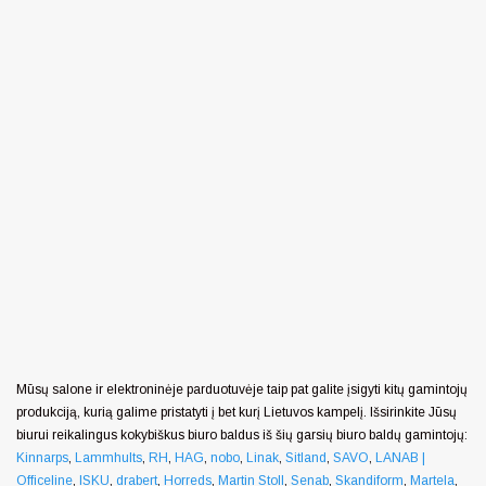
Mūsų salone ir elektroninėje parduotuvėje taip pat galite įsigyti kitų gamintojų
produkciją, kurią galime pristatyti į bet kurį Lietuvos kampelį. Išsirinkite Jūsų
biurui reikalingus kokybiškus biuro baldus iš šių garsių biuro baldų gamintojų:
Kinnarps
,
Lammhults
,
RH
,
HAG
,
nobo
,
Linak
,
Sitland
,
SAVO
,
LANAB |
Officeline
,
ISKU
,
drabert
,
Horreds
,
Martin Stoll
,
Senab
,
Skandiform
,
Martela
,