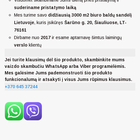
Visuomet skambiname Jums dieną prieš pristatymą ir
suderiname pristatymo laiką
Mes turime savo
didžiausią 3000 m2 biuro baldų sandėlį
Lietuvoje
, kuris įsikūręs
Šarūno g. 20, Šiauliuose, LT-
76161
Dirbame nuo
2017
ir esame aptarnavę šimtus laimingų
verslo
klientų
Jei turite klausimų dėl šio produkto, skambinkite mums
vaizdo skambučiu WhatsApp arba Viber programėlėmis.
Mes galėsime Jums pademonstruoti šio produkto
funkcionalumą ir atsakyti į visus Jums rūpimus klausimus.
+370 645 37244