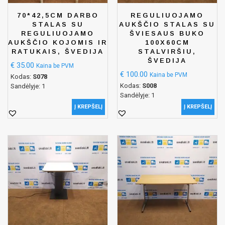
70*42,5CM DARBO
REGULIUOJAMO
STALAS SU
AUKŠČIO STALAS SU
REGULIUOJAMO
ŠVIESAUS BUKO
AUKŠČIO KOJOMIS IR
100X60CM
RATUKAIS, ŠVEDIJA
STALVIRŠIU,
ŠVEDIJA
€
35.00
Kaina be PVM
€
100.00
Kaina be PVM
Kodas:
S078
Kodas:
S008
Sandėlyje: 1
Sandėlyje: 1
Į KREPŠELĮ
Į KREPŠELĮ