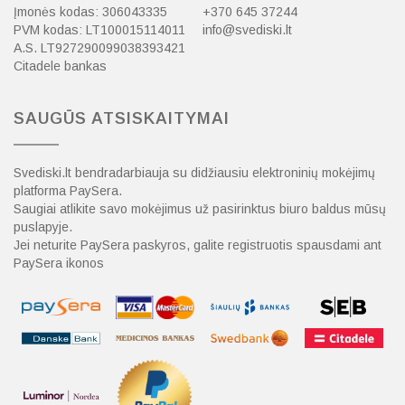
Įmonės kodas: 306043335
+370 645 37244
PVM kodas: LT100015114011
info@svediski.lt
A.S. LT927290099038393421
Citadele bankas
SAUGŪS ATSISKAITYMAI
Svediski.lt bendradarbiauja su didžiausiu elektroninių mokėjimų
platforma PaySera.
Saugiai atlikite savo mokėjimus už pasirinktus biuro baldus mūsų
puslapyje.
Jei neturite PaySera paskyros, galite registruotis spausdami ant
PaySera ikonos