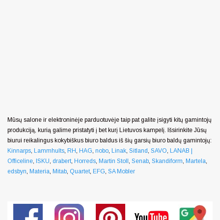
Mūsų salone ir elektroninėje parduotuvėje taip pat galite įsigyti kitų gamintojų
produkciją, kurią galime pristatyti į bet kurį Lietuvos kampelį. Išsirinkite Jūsų
biurui reikalingus kokybiškus biuro baldus iš šių garsių biuro baldų gamintojų:
Kinnarps
,
Lammhults
,
RH
,
HAG
,
nobo
,
Linak
,
Sitland
,
SAVO
,
LANAB |
Officeline
,
ISKU
,
drabert
,
Horreds
,
Martin Stoll
,
Senab
,
Skandiform
,
Martela
,
edsbyn
,
Materia
,
Mitab
,
Quartet
,
EFG
,
SA Mobler