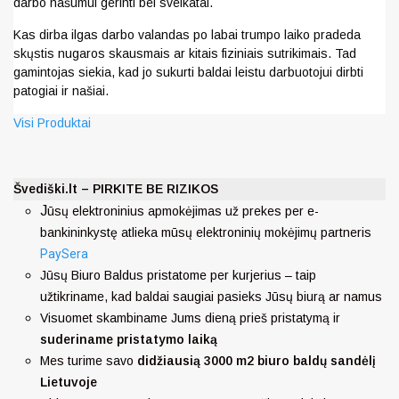
darbo našumui gerinti bei sveikatai.
Kas dirba ilgas darbo valandas po labai trumpo laiko pradeda
skųstis nugaros skausmais ar kitais fiziniais sutrikimais. Tad
gamintojas siekia, kad jo sukurti baldai leistu darbuotojui dirbti
patogiai ir našiai.
Visi Produktai
Švediški.lt – PIRKITE BE RIZIKOS
J
ūsų elektroninius apmokėjimas už prekes per e-
bankininkystę atlieka mūsų elektroninių mokėjimų partneris
PaySera
Jūsų Biuro Baldus pristatome per kurjerius – taip
užtikriname, kad baldai saugiai pasieks Jūsų biurą ar namus
Visuomet skambiname Jums dieną prieš pristatymą ir
suderiname pristatymo laiką
Mes turime savo
didžiausią 3000 m2 biuro baldų sandėlį
Lietuvoje