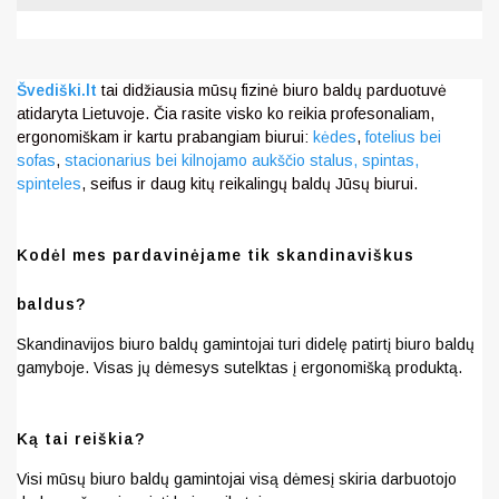
Švediški.lt
tai didžiausia mūsų fizinė biuro baldų parduotuvė
atidaryta Lietuvoje. Čia rasite visko ko reikia profesonaliam,
ergonomiškam ir kartu prabangiam biurui:
kėdes
,
fotelius bei
sofas
,
stacionarius bei kilnojamo aukščio stalus,
spintas,
spinteles
, seifus ir daug kitų reikalingų baldų Jūsų biurui.
Kodėl mes pardavinėjame tik skandinaviškus
baldus?
Skandinavijos biuro baldų gamintojai turi didelę patirtį biuro baldų
gamyboje. Visas jų dėmesys sutelktas į ergonomišką produktą.
Ką tai reiškia?
Visi mūsų biuro baldų gamintojai visą dėmesį skiria darbuotojo