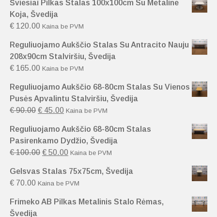
Šviesiai Pilkas Stalas 100x100cm Su Metaline
Koja, Švedija
€
120.00
Kaina be PVM
Reguliuojamo Aukščio Stalas Su Antracito Nauju
208x90cm Stalviršiu, Švedija
€
165.00
Kaina be PVM
Reguliuojamo Aukščio 68-80cm Stalas Su Vienos
Pusės Apvalintu Stalviršiu, Švedija
€
90.00
€
45.00
Kaina be PVM
Reguliuojamo Aukščio 68-80cm Stalas
Pasirenkamo Dydžio, Švedija
€
100.00
€
50.00
Kaina be PVM
Gelsvas Stalas 75x75cm, Švedija
€
70.00
Kaina be PVM
Frimeko AB Pilkas Metalinis Stalo Rėmas,
Švedija