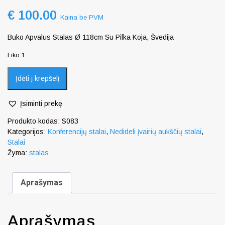
€
100.00
Kaina be PVM
Buko Apvalus Stalas Ø 118cm Su Pilka Koja, Švedija
Liko 1
Įdėti į krepšelį
Įsiminti prekę
Produkto kodas:
S083
Kategorijos:
Konferencijų stalai
,
Nedideli įvairių aukščių stalai
,
Stalai
Žyma:
stalas
Aprašymas
Aprašymas