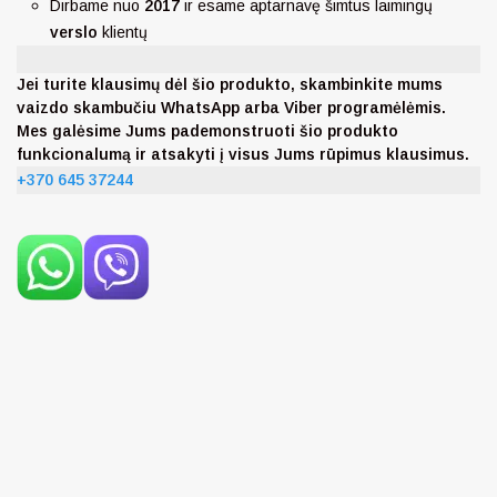
Dirbame nuo
2017
ir esame aptarnavę šimtus laimingų
verslo
klientų
Jei turite klausimų dėl šio produkto, skambinkite mums
vaizdo skambučiu WhatsApp arba Viber programėlėmis.
Mes galėsime Jums pademonstruoti šio produkto
funkcionalumą ir atsakyti į visus Jums rūpimus klausimus.
+370 645 37244