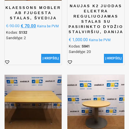
NAUJAS K2 JUODAS
KLAESSONS MOBLER
ELEKTRA
AB FJUGESTA
REGULIUOJAMAS
STALAS, ŠVEDIJA
STALAS SU
€
90.00
€
70.00
Kaina be PVM
PASIRINKTO DYDŽIO
STALVIRŠIU, DANIJA
Kodas:
S132
Sandėlyje: 2
€
1,000.00
Kaina be PVM
Kodas:
S041
Sandėlyje: 20
Į KREPŠELĮ
Į KREPŠELĮ