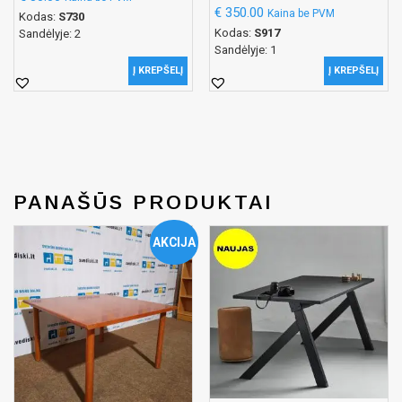
€
350.00
Kaina be PVM
Kodas:
S730
Kodas:
S917
Sandėlyje: 2
Sandėlyje: 1
Į KREPŠELĮ
Į KREPŠELĮ
PANAŠŪS PRODUKTAI
AKCIJA