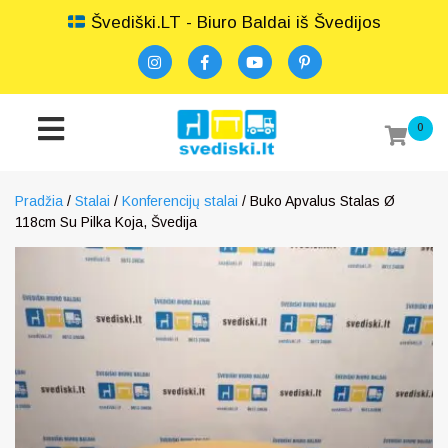
Švediški.LT - Biuro Baldai iš Švedijos
0
Pradžia
/
Stalai
/
Konferencijų stalai
/ Buko Apvalus Stalas Ø
118cm Su Pilka Koja, Švedija