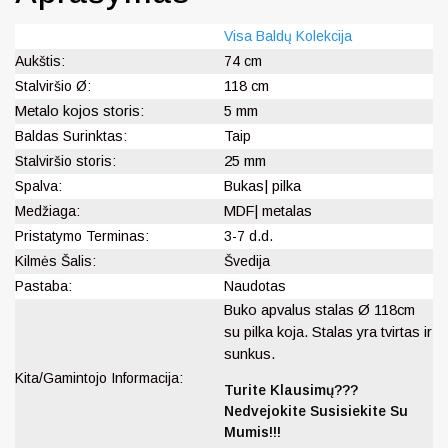
Visa Baldų Kolekcija
Aukštis:
74 cm
Stalviršio Ø:
118 cm
Metalo kojos storis:
5 mm
Baldas Surinktas:
Taip
Stalviršio storis:
25 mm
Spalva:
Bukas| pilka
Medžiaga:
MDF| metalas
Pristatymo Terminas:
3-7 d.d.
Kilmės Šalis:
Švedija
Pastaba:
Naudotas
Buko apvalus stalas Ø 118cm
su pilka koja. Stalas yra tvirtas ir
sunkus.
Kita/Gamintojo Informacija:
Turite Klausimų???
Nedvejokite Susisiekite Su
Mumis!!!