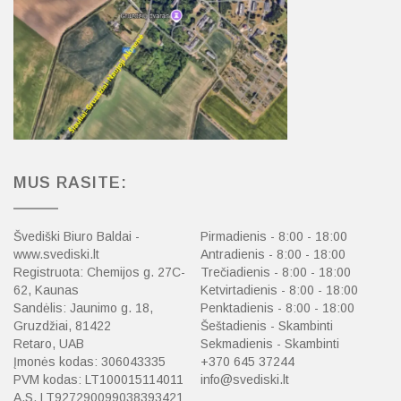
MUS RASITE:
Švediški Biuro Baldai -
Pirmadienis - 8:00 - 18:00
www.svediski.lt
Antradienis - 8:00 - 18:00
Registruota: Chemijos g. 27C-
Trečiadienis - 8:00 - 18:00
62, Kaunas
Ketvirtadienis - 8:00 - 18:00
Sandėlis: Jaunimo g. 18,
Penktadienis - 8:00 - 18:00
Gruzdžiai, 81422
Šeštadienis - Skambinti
Retaro, UAB
Sekmadienis - Skambinti
Įmonės kodas: 306043335
+370 645 37244
PVM kodas: LT100015114011
info@svediski.lt
A.S. LT927290099038393421