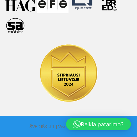
Reikia patarimo?
ŠVEDIŠKI.LT | Visos Teisės Saugomos |