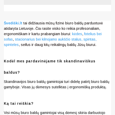
Švediški.lt
tai didžiausia mūsų fizinė biuro baldų parduotuvė
atidaryta Lietuvoje. Čia rasite visko ko reikia profesonaliam,
ergonomiškam ir kartu prabangiam biurui:
kėdes
,
fotelius bei
sofas
,
stacionarius bei kilnojamo aukščio stalus,
spintas,
spinteles
, seifus ir daug kitų reikalingų baldų Jūsų biurui.
Kodėl mes pardavinėjame tik skandinaviškus
baldus?
Skandinavijos biuro baldų gamintojai turi didelę patirtį biuro baldų
gamyboje. Visas jų dėmesys sutelktas į ergonomišką produktą.
Ką tai reiškia?
Visi mūsų biuro baldų gamintojai visą dėmesį skiria darbuotojo