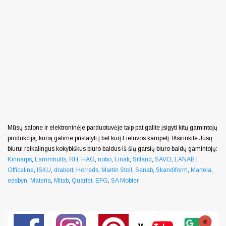
Mūsų salone ir elektroninėje parduotuvėje taip pat galite įsigyti kitų gamintojų
produkciją, kurią galime pristatyti į bet kurį Lietuvos kampelį. Išsirinkite Jūsų
biurui reikalingus kokybiškus biuro baldus iš šių garsių biuro baldų gamintojų:
Kinnarps
,
Lammhults
,
RH
,
HAG
,
nobo
,
Linak
,
Sitland
,
SAVO
,
LANAB |
Officeline
,
ISKU
,
drabert
,
Horreds
,
Martin Stoll
,
Senab
,
Skandiform
,
Martela
,
edsbyn
,
Materia
,
Mitab
,
Quartet
,
EFG
,
SA Mobler