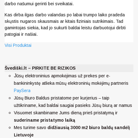
darbo našumui gerinti bei sveikatai.
Kas dirba ilgas darbo valandas po labai trumpo laiko pradeda
skųstis nugaros skausmais ar kitais fiziniais sutrikimais. Tad
gamintojas siekia, kad jo sukurti baldai leistu darbuotojui dirbti
patogiai ir našiai.
Visi Produktai
Švediški.lt – PIRKITE BE RIZIKOS
J
ūsų elektroninius apmokėjimas už prekes per e-
bankininkystę atlieka mūsų elektroninių mokėjimų partneris
PaySera
Jūsų Biuro Baldus pristatome per kurjerius – taip
užtikriname, kad baldai saugiai pasieks Jūsų biurą ar namus
Visuomet skambiname Jums dieną prieš pristatymą ir
suderiname pristatymo laiką
Mes turime savo
didžiausią 3000 m2 biuro baldų sandėlį
Lietuvoje