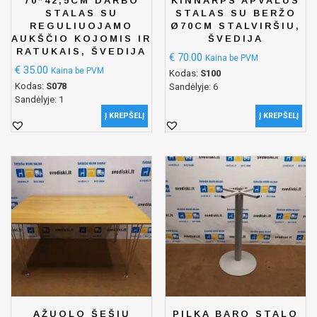
70*42,5CM DARBO
KINNARPS APVALUS
STALAS SU
STALAS SU BERŽO
REGULIUOJAMO
Ø70CM STALVIRŠIU,
AUKŠČIO KOJOMIS IR
ŠVEDIJA
RATUKAIS, ŠVEDIJA
€
70.00
Kaina be PVM
€
35.00
Kaina be PVM
Kodas:
S100
Kodas:
S078
Sandėlyje: 6
Sandėlyje: 1
Į KREPŠELĮ
Į KREPŠELĮ
ĄŽUOLO ŠEŠIŲ
PILKA BARO STALO