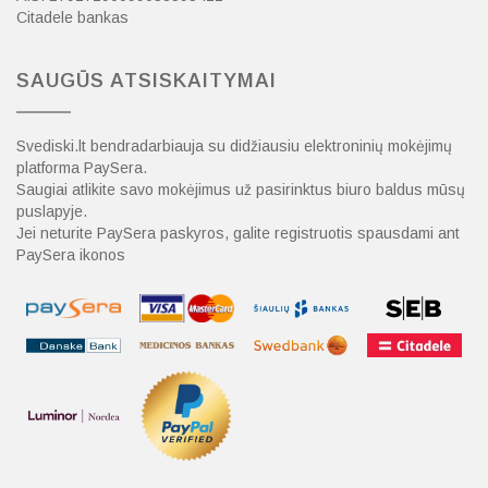
Citadele bankas
SAUGŪS ATSISKAITYMAI
Svediski.lt bendradarbiauja su didžiausiu elektroninių mokėjimų
platforma PaySera.
Saugiai atlikite savo mokėjimus už pasirinktus biuro baldus mūsų
puslapyje.
Jei neturite PaySera paskyros, galite registruotis spausdami ant
PaySera ikonos