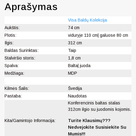
Aprašymas
Visa Baldų Kolekcija
Aukštis:
74 cm
Plotis:
viduryje 110 cm| galuose 80 cm
Ilgis:
312 cm
Baldas Surinktas:
Taip
Stalviršio storis:
1,8 cm
Spalva:
Balta| juoda
Medžiaga:
MDP
Kilmės Šalis:
Švedija
Pastaba:
Naudotas
Konferencinis baltas stalas
312cm ilgio su juodomis kojomis.
Kita/Gamintojo Informacija:
Turite Klausimų???
Nedvejokite Susisiekite Su
Mumis!!!