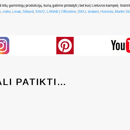
i kitų gamintojų produkciją, kurią galime pristatyti į bet kurį Lietuvos kampelį. Išsiri
G
,
nobo
,
Linak
,
Sitland
,
SAVO
,
LANAB | Officeline
,
ISKU
,
drabert
,
Horreds
,
Martin Sto
ALI PATIKTI…