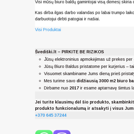
Visi mūsų biuro baldų gamintojai visą dėmesį skiria 
Kas dirba ilgas darbo valandas po labai trumpo laiko 
darbuotojui dirbti patogiai ir našiai.
Visi Produktai
Švediški.lt – PIRKITE BE RIZIKOS
J
ūsų elektroninius apmokėjimas už prekes per 
Jūsų Biuro Baldus pristatome per kurjerius – ta
Visuomet skambiname Jums dieną prieš pristat
Mes turime savo
didžiausią 3000 m2 biuro ba
Dirbame nuo
2017
ir esame aptarnavę šimtus 
Jei turite klausimų dėl šio produkto, skambi
produkto funkcionalumą ir atsakyti į visus Ju
+370 645 37244