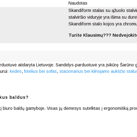
Naudotas
Skandiform stalas su ąžuolo stalvir
stalviršio viduryje yra išima su dure
Skandiform stalo kojos yra chrom
Turite Klausimų??? Nedvejokite
rduotuvė atidaryta Lietuvoje. Sandėlys-parduotuvė yra įsikūrę Šarūno g.
urui:
kėdes
,
fotelius bei sofas
,
stacionarius bei kilnojamo aukščio stalu
kus baldus?
irtį biuro baldų gamyboje. Visas jų dėmesys sutelktas į ergonomišką pro