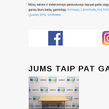
Mūsų salone ir elektroninėje parduotuvėje taip pat galite įsigyt
garsių biuro baldų gamintojų:
Kinnarps
,
Lammhults
,
RH
,
HA
Quartet
,
EFG
,
SA Mobler
JUMS TAIP PAT G