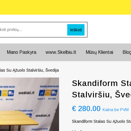
Ieškoti
Mano Paskyra
www.Skelbiu.lt
Mūsų Klientai
Blo
as Su Ąžuolo Stalviršiu, Švedija
Skandiform St
Stalviršiu, Šve
€
280.00
Kaina be PVM
Skandiform Stalas Su Ąžuolo Sta