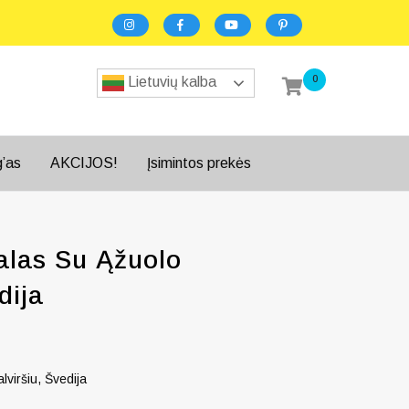
0
Lietuvių kalba
g’as
AKCIJOS!
Įsimintos prekės
alas Su Ąžuolo
dija
lviršiu, Švedija