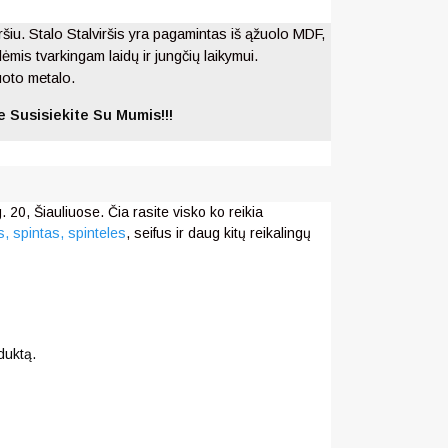
šiu. Stalo Stalviršis yra pagamintas iš ąžuolo MDF,
lėmis tvarkingam laidų ir jungčių laikymui.
uoto metalo.
 Susisiekite Su Mumis!!!
 20, Šiauliuose. Čia rasite visko ko reikia
s,
spintas, spinteles
, seifus ir daug kitų reikalingų
duktą.