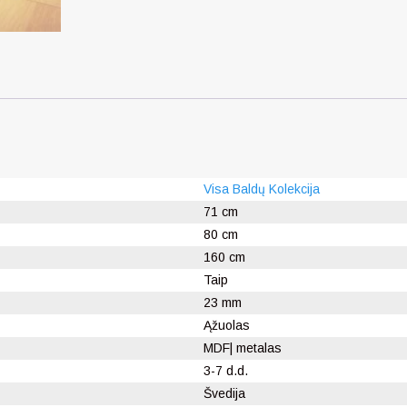
Visa Baldų Kolekcija
71 cm
80 cm
160 cm
Taip
23 mm
Ąžuolas
MDF| metalas
3-7 d.d.
Švedija