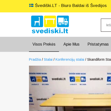
Švediški.LT - Biuro Baldai iš Švedijos
Visos Prekės
Apie Mus
Pristatymas
Pradžia
/
Stalai
/
Konferencijų stalai
/ Skandiform Stal