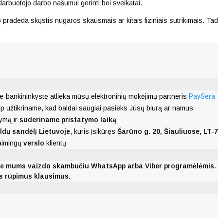
darbuotojo darbo našumui gerinti bei sveikatai.
pradeda skųstis nugaros skausmais ar kitais fiziniais sutrikimais. Tad 
e-bankininkystę atlieka mūsų elektroninių mokėjimų partneris
PaySera
ip užtikriname, kad baldai saugiai pasieks Jūsų biurą ar namus
ymą ir
suderiname pristatymo laiką
ldų sandėlį Lietuvoje
, kuris įsikūręs
Šarūno g. 20, Šiauliuose, LT-
laimingų
verslo
klientų
nkite mums vaizdo skambučiu WhatsApp arba Viber programėlėmis
ms rūpimus klausimus.