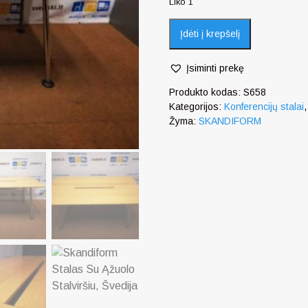
Liko 1
Įdėti į krepšelį
Įsiminti prekę
Produkto kodas:
S658
Kategorijos:
Konferencijų stalai
Žyma:
SKANDIFORM