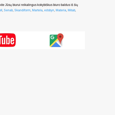
nkite Jūsų biurui reikalingus kokybiškus biuro baldus iš šių
ll
,
Senab
,
Skandiform
,
Martela
,
edsbyn
,
Materia
,
Mitab
,