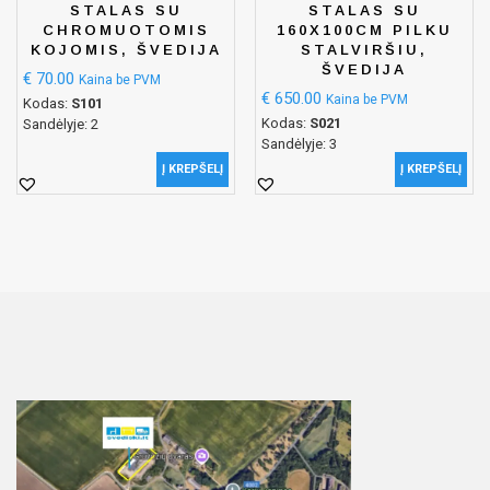
STALAS SU
STALAS SU
CHROMUOTOMIS
160X100CM PILKU
KOJOMIS, ŠVEDIJA
STALVIRŠIU,
ŠVEDIJA
€
70.00
Kaina be PVM
€
650.00
Kaina be PVM
Kodas:
S101
Kodas:
S021
Sandėlyje: 2
Sandėlyje: 3
Į KREPŠELĮ
Į KREPŠELĮ