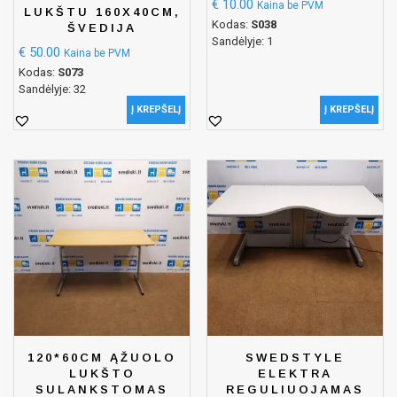
€
10.00
Kaina be PVM
LUKŠTU 160X40CM,
Kodas:
S038
ŠVEDIJA
Sandėlyje: 1
€
50.00
Kaina be PVM
Kodas:
S073
Sandėlyje: 32
Į KREPŠELĮ
Į KREPŠELĮ
120*60CM ĄŽUOLO
SWEDSTYLE
LUKŠTO
ELEKTRA
SULANKSTOMAS
REGULIUOJAMAS