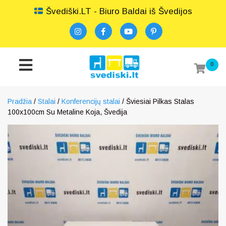
Švediški.LT - Biuro Baldai iš Švedijos
0
Pradžia
/
Stalai
/
Konferencijų stalai
/ Šviesiai Pilkas Stalas
100x100cm Su Metaline Koja, Švedija