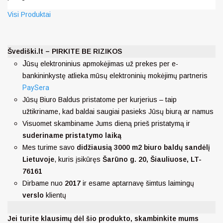
Visi Produktai
Švediški.lt – PIRKITE BE RIZIKOS
J
ūsų elektroninius apmokėjimas už prekes per e-
bankininkystę atlieka mūsų elektroninių mokėjimų partneris
PaySera
Jūsų Biuro Baldus pristatome per kurjerius – taip
užtikriname, kad baldai saugiai pasieks Jūsų biurą ar namus
Visuomet skambiname Jums dieną prieš pristatymą ir
suderiname pristatymo laiką
Mes turime savo
didžiausią 3000 m2 biuro baldų sandėlį
Lietuvoje
, kuris įsikūręs
Šarūno g. 20, Šiauliuose, LT-
76161
Dirbame nuo
2017
ir esame aptarnavę šimtus laimingų
verslo
klientų
Jei turite klausimų dėl šio produkto, skambinkite mums