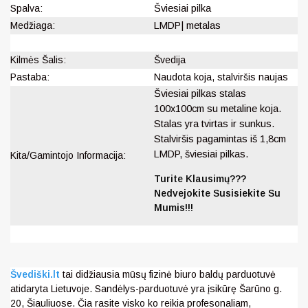
Spalva:
Šviesiai pilka
Medžiaga:
LMDP| metalas
Kilmės Šalis:
Švedija
Pastaba:
Naudota koja, stalviršis naujas
Šviesiai pilkas stalas
100x100cm su metaline koja.
Stalas yra tvirtas ir sunkus.
Stalviršis pagamintas iš 1,8cm
LMDP, šviesiai pilkas.
Kita/Gamintojo Informacija:
Turite Klausimų???
Nedvejokite Susisiekite Su
Mumis!!!
Švediški.lt
tai didžiausia mūsų fizinė biuro baldų parduotuvė
atidaryta Lietuvoje. Sandėlys-parduotuvė yra įsikūrę Šarūno g.
20, Šiauliuose. Čia rasite visko ko reikia profesonaliam,