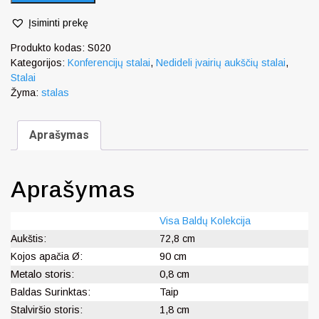
Įsiminti prekę
Produkto kodas:
S020
Kategorijos:
Konferencijų stalai
,
Nedideli įvairių aukščių stalai
,
Stalai
Žyma:
stalas
Aprašymas
Aprašymas
Visa Baldų Kolekcija
Aukštis:
72,8 cm
Kojos apačia Ø:
90 cm
Metalo storis:
0,8 cm
Baldas Surinktas:
Taip
Stalviršio storis:
1,8 cm