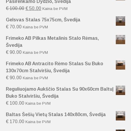
Pasirenkamo Dydžio, Švedija
€
100.00
€
50.00
Kaina be PVM
Gelsvas Stalas 75x75cm, Švedija
€
70.00
Kaina be PVM
Frimeko AB Pilkas Metalinis Stalo Rėmas,
Švedija
€
90.00
Kaina be PVM
Frimeko AB Antracito Rėmo Stalas Su Buko
130x70cm Stalviršiu, Švedija
€
90.00
Kaina be PVM
Reguliuojamo Aukščio Stalas Su 90x60cm Baltu|
Buko Stalviršiu, Švedija
€
100.00
Kaina be PVM
Baltas Šešių Vietų Stalas 140x80cm, Švedija
€
170.00
Kaina be PVM