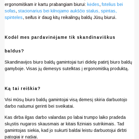
ergonomiškam ir kartu prabangiam biurui:
kėdes
,
fotelius bei
sofas
,
stacionarius bei kilnojamo aukščio stalus,
spintas,
spinteles
, seifus ir daug kitų reikalingų baldų Jūsų biurui.
Kodėl mes pardavinėjame tik skandinaviškus
baldus?
Skandinavijos biuro baldų gamintojai turi didelę patirtį biuro baldų
gamyboje. Visas jų dėmesys sutelktas į ergonomišką produktą.
Ką tai reiškia?
Visi mūsų biuro baldų gamintojai visą dėmesį skiria darbuotojo
darbo našumui gerinti bei sveikatai.
Kas dirba ilgas darbo valandas po labai trumpo laiko pradeda
skųstis nugaros skausmais ar kitais fiziniais sutrikimais. Tad
gamintojas siekia, kad jo sukurti baldai leistu darbuotojui dirbti
patogiai ir našiai.