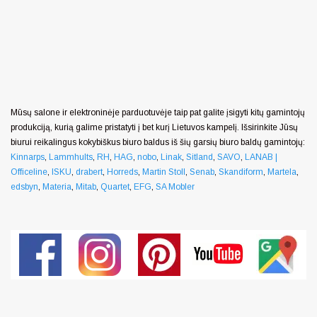
Mūsų salone ir elektroninėje parduotuvėje taip pat galite įsigyti kitų gamintojų
produkciją, kurią galime pristatyti į bet kurį Lietuvos kampelį. Išsirinkite Jūsų
biurui reikalingus kokybiškus biuro baldus iš šių garsių biuro baldų gamintojų:
Kinnarps
,
Lammhults
,
RH
,
HAG
,
nobo
,
Linak
,
Sitland
,
SAVO
,
LANAB |
Officeline
,
ISKU
,
drabert
,
Horreds
,
Martin Stoll
,
Senab
,
Skandiform
,
Martela
,
edsbyn
,
Materia
,
Mitab
,
Quartet
,
EFG
,
SA Mobler