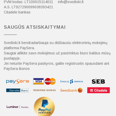
PVM kodas: LT100015114011
info@svediski.lt
A.S. LT927290099038393421
Citadele bankas
SAUGŪS ATSISKAITYMAI
Svediski.lt bendradarbiauja su didžiausiu elektroninių mokėjimų
platforma PaySera.
Saugiai atlikite savo mokėjimus už pasirinktus biuro baldus mūsų
puslapyje.
Jei neturite PaySera paskyros, galite registruotis spausdami ant
PaySera ikonos