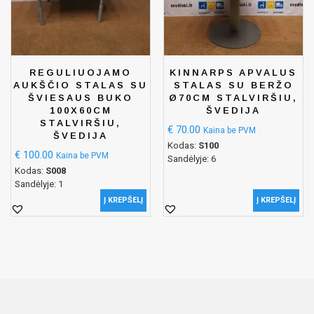
REGULIUOJAMO
KINNARPS APVALUS
AUKŠČIO STALAS SU
STALAS SU BERŽO
ŠVIESAUS BUKO
Ø70CM STALVIRŠIU,
100X60CM
ŠVEDIJA
STALVIRŠIU,
€
70.00
Kaina be PVM
ŠVEDIJA
Kodas:
S100
€
100.00
Kaina be PVM
Sandėlyje: 6
Kodas:
S008
Sandėlyje: 1
Į KREPŠELĮ
Į KREPŠELĮ