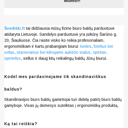
Mumis!!!
Švediški.lt
tai didžiausia mūsų fizinė biuro baldų parduotuvė
atidaryta Lietuvoje. Sandėlys-parduotuvė yra įsikūrę Šarūno g.
20, Šiauliuose. Čia rasite visko ko reikia profesonaliam,
ergonomiškam ir kartu prabangiam biurui:
kėdes
,
fotelius bei
sofas
,
stacionarius bei kilnojamo aukščio stalus,
spintas,
spinteles
, seifus ir daug kitų reikalingų baldų Jūsų biurui.
Kodėl mes pardavinėjame tik skandinaviškus
baldus?
Skandinavijos biuro baldų gamintojai turi didelę patirtį biuro baldų
gamyboje. Visas jų dėmesys sutelktas į ergonomišką produktą.
Ką tai reiškia?