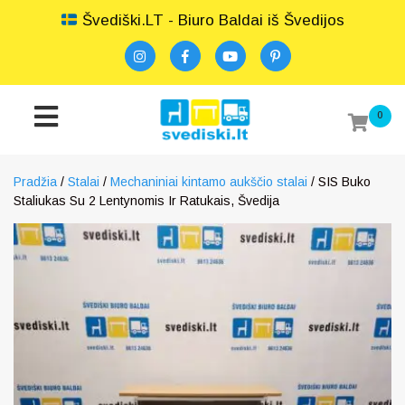
Švediški.LT - Biuro Baldai iš Švedijos
0
Pradžia
/
Stalai
/
Mechaniniai kintamo aukščio stalai
/ SIS Buko
Staliukas Su 2 Lentynomis Ir Ratukais, Švedija