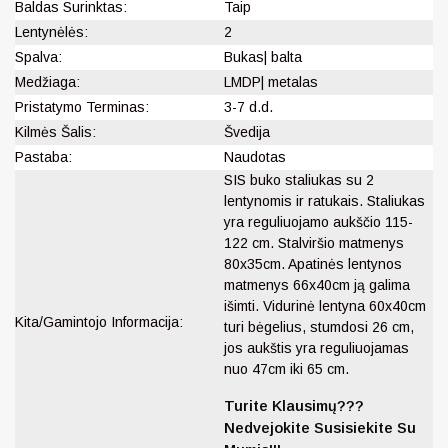
Baldas Surinktas:
Taip
Lentynėlės:
2
Spalva:
Bukas| balta
Medžiaga:
LMDP| metalas
Pristatymo Terminas:
3-7 d.d.
Kilmės Šalis:
Švedija
Pastaba:
Naudotas
SIS buko staliukas su 2
lentynomis ir ratukais. Staliukas
yra reguliuojamo aukščio 115-
122 cm. Stalviršio matmenys
80x35cm. Apatinės lentynos
matmenys 66x40cm ją galima
išimti. Vidurinė lentyna 60x40cm
Kita/Gamintojo Informacija:
turi bėgelius, stumdosi 26 cm,
jos aukštis yra reguliuojamas
nuo 47cm iki 65 cm.
Turite Klausimų???
Nedvejokite Susisiekite Su