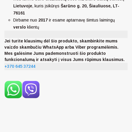
Lietuvoje
, kuris įsikūręs
Šarūno g. 20, Šiauliuose, LT-
76161
Dirbame nuo
2017
ir esame aptarnavę šimtus laimingų
verslo
klientų
Jei turite klausimų dėl šio produkto, skambinkite mums
vaizdo skambučiu WhatsApp arba Viber programėlėmis.
Mes galėsime Jums pademonstruoti šio produkto
funkcionalumą ir atsakyti į visus Jums rūpimus klausimus.
+370 645 37244