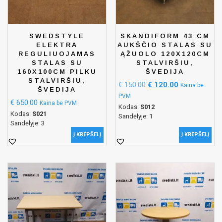
SWEDSTYLE
SKANDIFORM 43 CM
ELEKTRA
AUKŠČIO STALAS SU
REGULIUOJAMAS
ĄŽUOLO 120X120CM
STALAS SU
STALVIRŠIU,
160X100CM PILKU
ŠVEDIJA
STALVIRŠIU,
€
150.00
€
120.00
Kaina be
ŠVEDIJA
PVM
€
650.00
Kaina be PVM
Kodas:
S012
Kodas:
S021
Sandėlyje: 1
Sandėlyje: 3
Į KREPŠELĮ
Į KREPŠELĮ