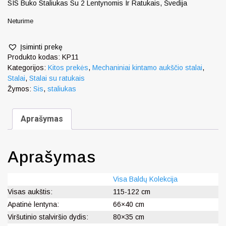
SIS Buko Staliukas Su 2 Lentynomis Ir Ratukais, Švedija
Neturime
Įsiminti prekę
Produkto kodas:
KP11
Kategorijos:
Kitos prekės
,
Mechaniniai kintamo aukščio stalai
,
Stalai
,
Stalai su ratukais
Žymos:
Sis
,
staliukas
Aprašymas
Aprašymas
Visa Baldų Kolekcija
Visas aukštis:
115-122 cm
Apatinė lentyna:
66×40 cm
Viršutinio stalviršio dydis:
80×35 cm