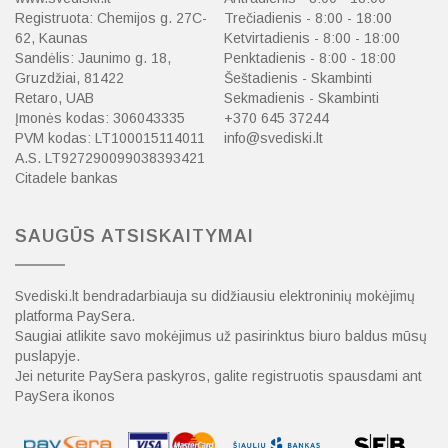
Registruota: Chemijos g. 27C-
Trečiadienis - 8:00 - 18:00
62, Kaunas
Ketvirtadienis - 8:00 - 18:00
Sandėlis: Jaunimo g. 18,
Penktadienis - 8:00 - 18:00
Gruzdžiai, 81422
Šeštadienis - Skambinti
Retaro, UAB
Sekmadienis - Skambinti
Įmonės kodas: 306043335
+370 645 37244
PVM kodas: LT100015114011
info@svediski.lt
A.S. LT927290099038393421
Citadele bankas
SAUGŪS ATSISKAITYMAI
Svediski.lt bendradarbiauja su didžiausiu elektroninių mokėjimų
platforma PaySera.
Saugiai atlikite savo mokėjimus už pasirinktus biuro baldus mūsų
puslapyje.
Jei neturite PaySera paskyros, galite registruotis spausdami ant
PaySera ikonos