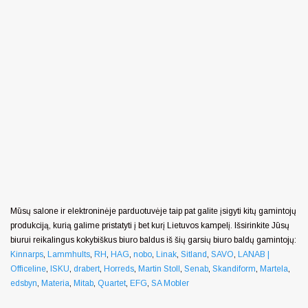
Mūsų salone ir elektroninėje parduotuvėje taip pat galite įsigyti kitų gamintojų
produkciją, kurią galime pristatyti į bet kurį Lietuvos kampelį. Išsirinkite Jūsų
biurui reikalingus kokybiškus biuro baldus iš šių garsių biuro baldų gamintojų:
Kinnarps
,
Lammhults
,
RH
,
HAG
,
nobo
,
Linak
,
Sitland
,
SAVO
,
LANAB |
Officeline
,
ISKU
,
drabert
,
Horreds
,
Martin Stoll
,
Senab
,
Skandiform
,
Martela
,
edsbyn
,
Materia
,
Mitab
,
Quartet
,
EFG
,
SA Mobler