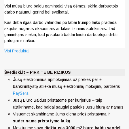
Visi mūsų biuro baldų gamintojai visą dėmesį skiria darbuotojo
darbo našumui gerinti bei sveikatai.
Kas dirba ilgas darbo valandas po labai trumpo laiko pradeda
skųstis nugaros skausmais ar kitais fiziniais sutrikimais. Tad
gamintojas siekia, kad jo sukurti baldai leistu darbuotojui dirbti
patogiai ir našiai.
Visi Produktai
Švediški.lt – PIRKITE BE RIZIKOS
J
ūsų elektroninius apmokėjimas už prekes per e-
bankininkystę atlieka mūsų elektroninių mokėjimų partneris
PaySera
Jūsų Biuro Baldus pristatome per kurjerius – taip
užtikriname, kad baldai saugiai pasieks Jūsų biurą ar namus
Visuomet skambiname Jums dieną prieš pristatymą ir
suderiname pristatymo laiką
Mes turime savo
didžiausią 3000 m2 biuro baldų sandėlį