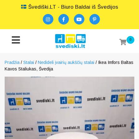
Švediški.LT - Biuro Baldai iš Švedijos
0
Pradžia
/
Stalai
/
Nedideli įvairių aukščių stalai
/ Ikea Imfors Baltas
Kavos Staliukas, Švedija