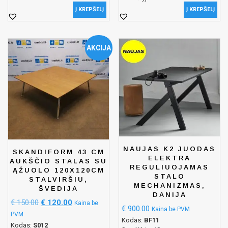
Į KREPŠELĮ
Į KREPŠELĮ
AKCIJA
NAUJAS K2 JUODAS
SKANDIFORM 43 CM
ELEKTRA
AUKŠČIO STALAS SU
REGULIUOJAMAS
ĄŽUOLO 120X120CM
STALO
STALVIRŠIU,
MECHANIZMAS,
ŠVEDIJA
DANIJA
€
150.00
€
120.00
Kaina be
€
900.00
Kaina be PVM
PVM
Kodas:
BF11
Kodas:
S012