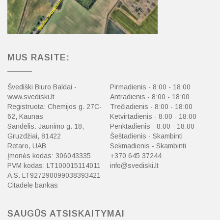
MUS RASITE:
Švediški Biuro Baldai -
Pirmadienis - 8:00 - 18:00
www.svediski.lt
Antradienis - 8:00 - 18:00
Registruota: Chemijos g. 27C-
Trečiadienis - 8:00 - 18:00
62, Kaunas
Ketvirtadienis - 8:00 - 18:00
Sandėlis: Jaunimo g. 18,
Penktadienis - 8:00 - 18:00
Gruzdžiai, 81422
Šeštadienis - Skambinti
Retaro, UAB
Sekmadienis - Skambinti
Įmonės kodas: 306043335
+370 645 37244
PVM kodas: LT100015114011
info@svediski.lt
A.S. LT927290099038393421
Citadele bankas
SAUGŪS ATSISKAITYMAI