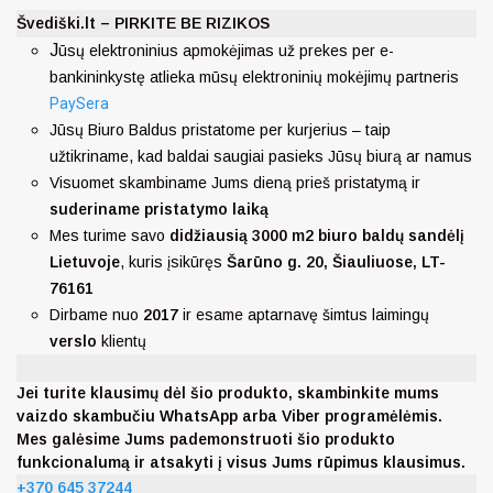
Švediški.lt – PIRKITE BE RIZIKOS
J
ūsų elektroninius apmokėjimas už prekes per e-
bankininkystę atlieka mūsų elektroninių mokėjimų partneris
PaySera
Jūsų Biuro Baldus pristatome per kurjerius – taip
užtikriname, kad baldai saugiai pasieks Jūsų biurą ar namus
Visuomet skambiname Jums dieną prieš pristatymą ir
suderiname pristatymo laiką
Mes turime savo
didžiausią 3000 m2 biuro baldų sandėlį
Lietuvoje
, kuris įsikūręs
Šarūno g. 20, Šiauliuose, LT-
76161
Dirbame nuo
2017
ir esame aptarnavę šimtus laimingų
verslo
klientų
Jei turite klausimų dėl šio produkto, skambinkite mums
vaizdo skambučiu WhatsApp arba Viber programėlėmis.
Mes galėsime Jums pademonstruoti šio produkto
funkcionalumą ir atsakyti į visus Jums rūpimus klausimus.
+370 645 37244