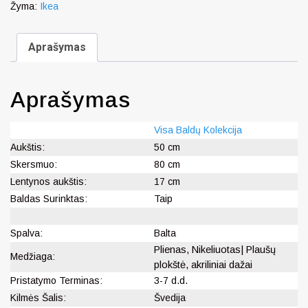
Žyma:
Ikea
Aprašymas
Aprašymas
Visa Baldų Kolekcija
Aukštis:
50 cm
Skersmuo:
80 cm
Lentynos aukštis:
17 cm
Baldas Surinktas:
Taip
Spalva:
Balta
Plienas, Nikeliuotas| Plaušų
Medžiaga:
plokštė, akriliniai dažai
Pristatymo Terminas:
3-7 d.d.
Kilmės Šalis:
Švedija