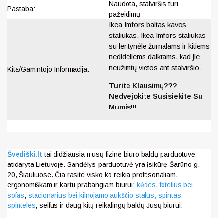
Naudota, stalviršis turi
Pastaba:
pažeidimų
Ikea Imfors baltas kavos
staliukas. Ikea Imfors staliukas
su lentynėle žurnalams ir kitiems
nedideliems daiktams, kad jie
neužimtų vietos ant stalviršio.
Kita/Gamintojo Informacija:
Turite Klausimų???
Nedvejokite Susisiekite Su
Mumis!!!
Švediški.lt
tai didžiausia mūsų fizinė biuro baldų parduotuvė
atidaryta Lietuvoje. Sandėlys-parduotuvė yra įsikūrę Šarūno g.
20, Šiauliuose. Čia rasite visko ko reikia profesonaliam,
ergonomiškam ir kartu prabangiam biurui:
kėdes
,
fotelius bei
sofas
,
stacionarius bei kilnojamo aukščio stalus,
spintas,
spinteles
, seifus ir daug kitų reikalingų baldų Jūsų biurui.