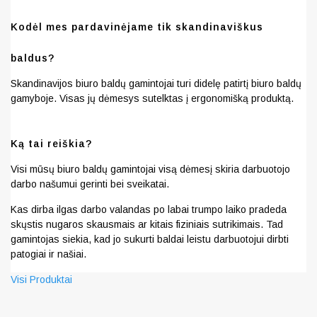
Kodėl mes pardavinėjame tik skandinaviškus
baldus?
Skandinavijos biuro baldų gamintojai turi didelę patirtį biuro baldų
gamyboje. Visas jų dėmesys sutelktas į ergonomišką produktą.
Ką tai reiškia?
Visi mūsų biuro baldų gamintojai visą dėmesį skiria darbuotojo
darbo našumui gerinti bei sveikatai.
Kas dirba ilgas darbo valandas po labai trumpo laiko pradeda
skųstis nugaros skausmais ar kitais fiziniais sutrikimais. Tad
gamintojas siekia, kad jo sukurti baldai leistu darbuotojui dirbti
patogiai ir našiai.
Visi Produktai