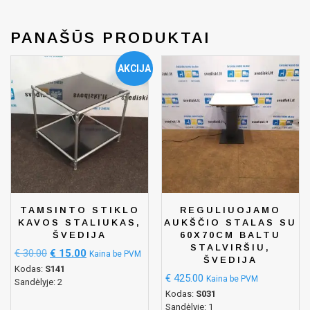
PANAŠŪS PRODUKTAI
AKCIJA
TAMSINTO STIKLO
REGULIUOJAMO
KAVOS STALIUKAS,
AUKŠČIO STALAS SU
ŠVEDIJA
60X70CM BALTU
STALVIRŠIU,
€
30.00
€
15.00
Kaina be PVM
ŠVEDIJA
Kodas:
S141
€
425.00
Kaina be PVM
Sandėlyje: 2
Kodas:
S031
Sandėlyje: 1