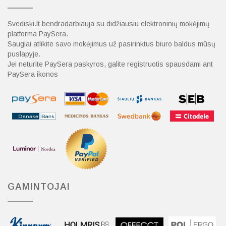
Svediski.lt bendradarbiauja su didžiausiu elektroninių mokėjimų
platforma PaySera.
Saugiai atlikite savo mokėjimus už pasirinktus biuro baldus mūsų
puslapyje.
Jei neturite PaySera paskyros, galite registruotis spausdami ant
PaySera ikonos
GAMINTOJAI