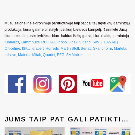
Mūsų salone ir elektroninėje parduotuvėje taip pat galite įsigyti kitų gamintojų
produkciją, kurią galime pristatyti į bet kurį Lietuvos kampelį. Išsirinkite Jūsų
biurui reikalingus kokybiškus biuro baldus iš šių garsių biuro baldų gamintojų:
Kinnarps
,
Lammhults
,
RH
,
HAG
,
nobo
,
Linak
,
Sitland
,
SAVO
,
LANAB |
Officeline
,
ISKU
,
drabert
,
Horreds
,
Martin Stoll
,
Senab
,
Skandiform
,
Martela
,
edsbyn
,
Materia
,
Mitab
,
Quartet
,
EFG
,
SA Mobler
JUMS TAIP PAT GALI PATIKTI…