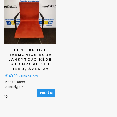
BENT KROGH
HARMONICS RUDA
LANKYTOJO KĖDĖ
SU CHROMUOTU
RĖMU, ŠVEDIJA
€
40.00
Kaina be PVM
Kodas:
K099
Sandėlyje: 4
Į KREPŠELĮ