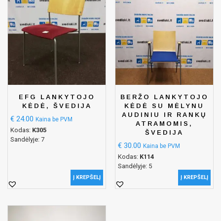
EFG LANKYTOJO
BERŽO LANKYTOJO
KĖDĖ, ŠVEDIJA
KĖDĖ SU MĖLYNU
AUDINIU IR RANKŲ
€
24.00
Kaina be PVM
ATRAMOMIS,
Kodas:
K305
ŠVEDIJA
Sandėlyje: 7
€
30.00
Kaina be PVM
Kodas:
K114
Sandėlyje: 5
Į KREPŠELĮ
Į KREPŠELĮ