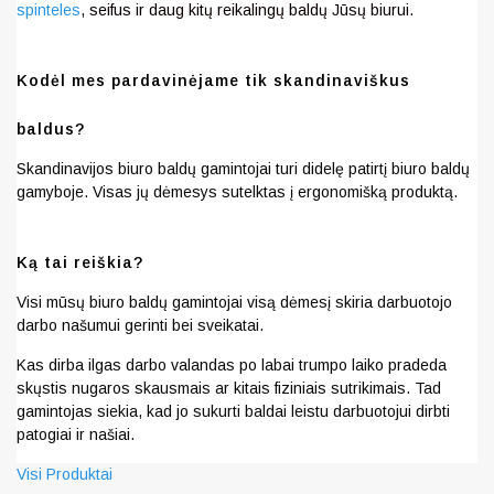
spinteles
, seifus ir daug kitų reikalingų baldų Jūsų biurui.
Kodėl mes pardavinėjame tik skandinaviškus
baldus?
Skandinavijos biuro baldų gamintojai turi didelę patirtį biuro baldų
gamyboje. Visas jų dėmesys sutelktas į ergonomišką produktą.
Ką tai reiškia?
Visi mūsų biuro baldų gamintojai visą dėmesį skiria darbuotojo
darbo našumui gerinti bei sveikatai.
Kas dirba ilgas darbo valandas po labai trumpo laiko pradeda
skųstis nugaros skausmais ar kitais fiziniais sutrikimais. Tad
gamintojas siekia, kad jo sukurti baldai leistu darbuotojui dirbti
patogiai ir našiai.
Visi Produktai