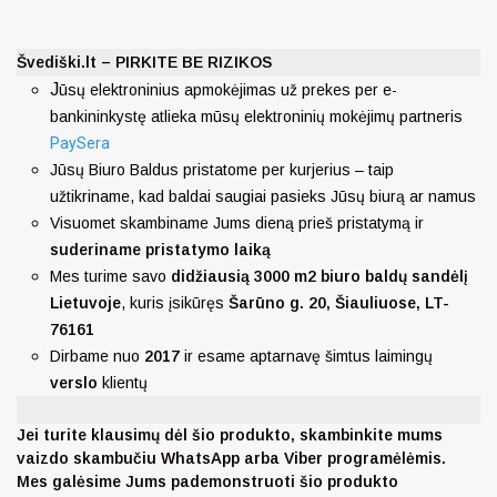
Švediški.lt – PIRKITE BE RIZIKOS
J
ūsų elektroninius apmokėjimas už prekes per e-
bankininkystę atlieka mūsų elektroninių mokėjimų partneris
PaySera
Jūsų Biuro Baldus pristatome per kurjerius – taip
užtikriname, kad baldai saugiai pasieks Jūsų biurą ar namus
Visuomet skambiname Jums dieną prieš pristatymą ir
suderiname pristatymo laiką
Mes turime savo
didžiausią 3000 m2 biuro baldų sandėlį
Lietuvoje
, kuris įsikūręs
Šarūno g. 20, Šiauliuose, LT-
76161
Dirbame nuo
2017
ir esame aptarnavę šimtus laimingų
verslo
klientų
Jei turite klausimų dėl šio produkto, skambinkite mums
vaizdo skambučiu WhatsApp arba Viber programėlėmis.
Mes galėsime Jums pademonstruoti šio produkto