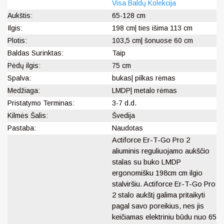
Visa Baldų Kolekcija
Aukštis:
65-128 cm
Ilgis:
198 cm| ties išima 113 cm
Plotis:
103,5 cm| šonuose 60 cm
Baldas Surinktas:
Taip
Pėdų ilgis:
75 cm
Spalva:
bukas| pilkas rėmas
Medžiaga:
LMDP| metalo rėmas
Pristatymo Terminas:
3-7 d.d.
Kilmės Šalis:
Švedija
Pastaba:
Naudotas
Actiforce Er-T-Go Pro 2
aliuminis reguliuojamo aukščio
stalas su buko LMDP
ergonomišku 198cm cm ilgio
stalviršiu. Actiforce Er-T-Go Pro
2 stalo aukštį galima pritaikyti
pagal savo poreikius, nes jis
keičiamas elektriniu būdu nuo 65