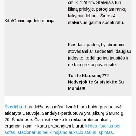
cm iki 128 cm. Stalviršis turi
išimą priekyje, patogiam rankų
laikymui dirbant. Šiuos 4
Kita/Gamintojo Informacija:
stalviršius galima sudėti ratu.
Keisdami padėtį, t.y. dirbdami
stovėdami ar sėdėdami, daugiau
judėsite, todėl geriau jausitės ir
ne taip greitai pavargsite.
Turite Klausimų???
Nedvejokite Susisiekite Su
Mumis!!!
Švediški.lt
tai didžiausia mūsų fizinė biuro baldų parduotuvė
atidaryta Lietuvoje. Sandėlys-parduotuvė yra įsikūrę Šarūno g.
20, Šiauliuose. Čia rasite visko ko reikia profesonaliam,
ergonomiškam ir kartu prabangiam biurui:
kėdes
,
fotelius bei
sofas
,
stacionarius bei kilnojamo aukščio stalus,
spintas,