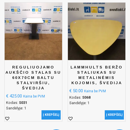
REGULIUOJAMO
LAMMHULTS BERŽO
AUKŠČIO STALAS SU
STALIUKAS SU
60X70CM BALTU
METALINĖMIS
STALVIRŠIU,
KOJOMIS, ŠVEDIJA
ŠVEDIJA
€
50.00
Kaina be PVM
€
425.00
Kaina be PVM
Kodas:
S068
Kodas:
S031
Sandėlyje: 1
Sandėlyje: 1
Į KREPŠELĮ
Į KREPŠELĮ