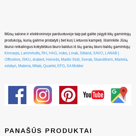
Mūsų salone ir elektroninėje parduotuvėje taip pat galite įsigyti kitų gamintojų
produkciją, kurią galime pristatyti į bet kurį Lietuvos kampelį. Išsirinkite Jūsų
biurui reikalingus kokybiškus biuro baldus iš šių garsių biuro baldų gamintojų:
Kinnarps
,
Lammhults
,
RH
,
HAG
,
nobo
,
Linak
,
Sitland
,
SAVO
,
LANAB |
Officeline
,
ISKU
,
drabert
,
Horreds
,
Martin Stoll
,
Senab
,
Skandiform
,
Martela
,
edsbyn
,
Materia
,
Mitab
,
Quartet
,
EFG
,
SA Mobler
PANAŠŪS PRODUKTAI