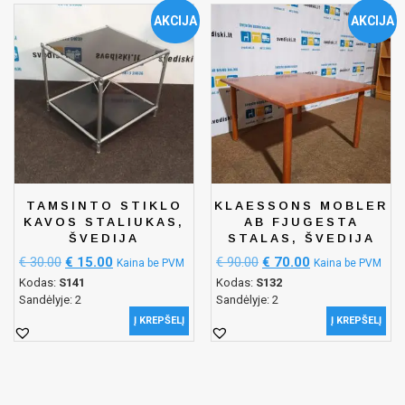
AKCIJA
AKCIJA
TAMSINTO STIKLO
KLAESSONS MOBLER
KAVOS STALIUKAS,
AB FJUGESTA
ŠVEDIJA
STALAS, ŠVEDIJA
€
30.00
€
15.00
€
90.00
€
70.00
Kaina be PVM
Kaina be PVM
Kodas:
S141
Kodas:
S132
Sandėlyje: 2
Sandėlyje: 2
Į KREPŠELĮ
Į KREPŠELĮ