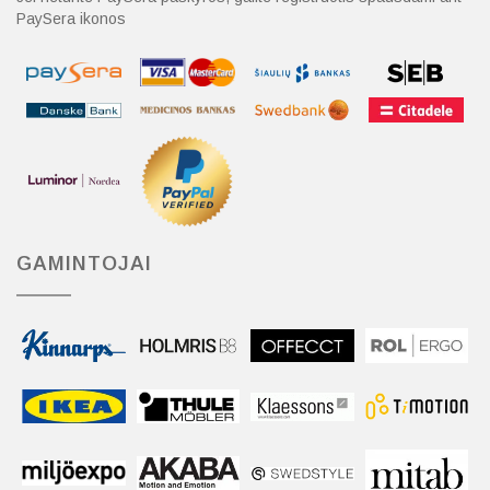
PaySera ikonos
GAMINTOJAI