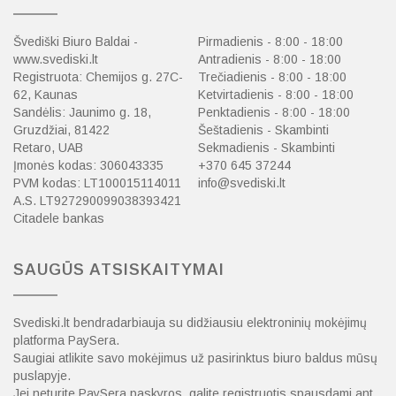
Švediški Biuro Baldai -
Pirmadienis - 8:00 - 18:00
www.svediski.lt
Antradienis - 8:00 - 18:00
Registruota: Chemijos g. 27C-
Trečiadienis - 8:00 - 18:00
62, Kaunas
Ketvirtadienis - 8:00 - 18:00
Sandėlis: Jaunimo g. 18,
Penktadienis - 8:00 - 18:00
Gruzdžiai, 81422
Šeštadienis - Skambinti
Retaro, UAB
Sekmadienis - Skambinti
Įmonės kodas: 306043335
+370 645 37244
PVM kodas: LT100015114011
info@svediski.lt
A.S. LT927290099038393421
Citadele bankas
SAUGŪS ATSISKAITYMAI
Svediski.lt bendradarbiauja su didžiausiu elektroninių mokėjimų
platforma PaySera.
Saugiai atlikite savo mokėjimus už pasirinktus biuro baldus mūsų
puslapyje.
Jei neturite PaySera paskyros, galite registruotis spausdami ant