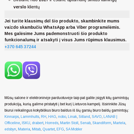
verslo
klientų
Jei turite klausimų dėl šio produkto, skambinkite mums
vaizdo skambučiu WhatsApp arba Viber programėlėmis.
Mes galėsime Jums pademonstruoti šio produkto
funkcionalumą ir atsakyti į visus Jums rūpimus klausimus.
+370 645 37244
Mūsų salone ir elektroninėje parduotuvėje taip pat galite įsigyti kitų gamintojų
produkciją, kurią galime pristatyti į bet kurį Lietuvos kampelį. Išsirinkite Jūsų
biurui reikalingus kokybiškus biuro baldus iš šių garsių biuro baldų gamintojų:
Kinnarps
,
Lammhults
,
RH
,
HAG
,
nobo
,
Linak
,
Sitland
,
SAVO
,
LANAB |
Officeline
,
ISKU
,
drabert
,
Horreds
,
Martin Stoll
,
Senab
,
Skandiform
,
Martela
,
edsbyn
,
Materia
,
Mitab
,
Quartet
,
EFG
,
SA Mobler