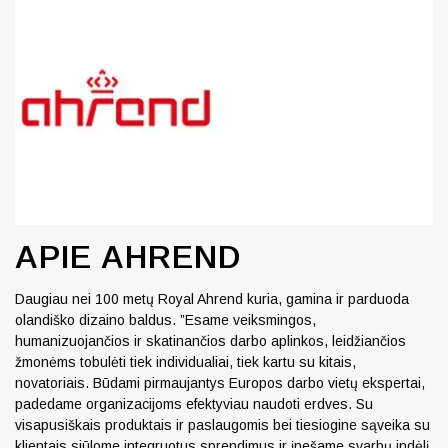
APIE AHREND
Daugiau nei 100 metų Royal Ahrend kuria, gamina ir parduoda
olandiško dizaino baldus. ”Esame veiksmingos,
humanizuojančios ir skatinančios darbo aplinkos, leidžiančios
žmonėms tobulėti tiek individualiai, tiek kartu su kitais,
novatoriais. Būdami pirmaujantys Europos darbo vietų ekspertai,
padedame organizacijoms efektyviau naudoti erdves. Su
visapusiškais produktais ir paslaugomis bei tiesiogine sąveika su
klientais siūlome integruotus sprendimus ir įnešame svarbų indėlį