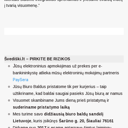
į tvarią visuomenę.”
Švediški.lt – PIRKITE BE RIZIKOS
J
ūsų elektroninius apmokėjimas už prekes per e-
bankininkystę atlieka mūsų elektroninių mokėjimų partneris
PaySera
Jūsų Biuro Baldus pristatome tik per kurjerius – taip
užtikriname, kad baldai saugiai pasieks Jūsų biurą ar namus
Visuomet skambiname Jums dieną prieš pristatymą ir
suderiname pristatymo laiką
Mes turime savo
didžiausią biuro baldų sandėlį
Lietuvoje
, kuris įsikūręs
Šarūno g. 20, Šiauliai 76161
Dirbame nuo
2017
ir esame aptarnavę šimtus laimingų