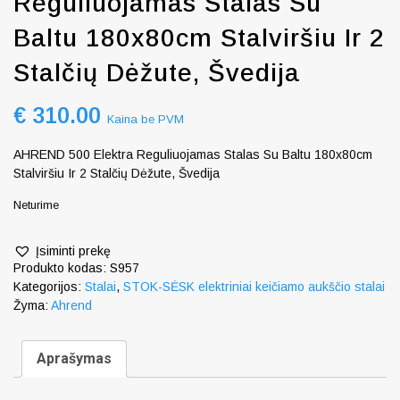
Reguliuojamas Stalas Su
Baltu 180x80cm Stalviršiu Ir 2
Stalčių Dėžute, Švedija
€
310.00
Kaina be PVM
AHREND 500 Elektra Reguliuojamas Stalas Su Baltu 180x80cm
Stalviršiu Ir 2 Stalčių Dėžute, Švedija
Neturime
Įsiminti prekę
Produkto kodas:
S957
Kategorijos:
Stalai
,
STOK-SĖSK elektriniai keičiamo aukščio stalai
Žyma:
Ahrend
Aprašymas