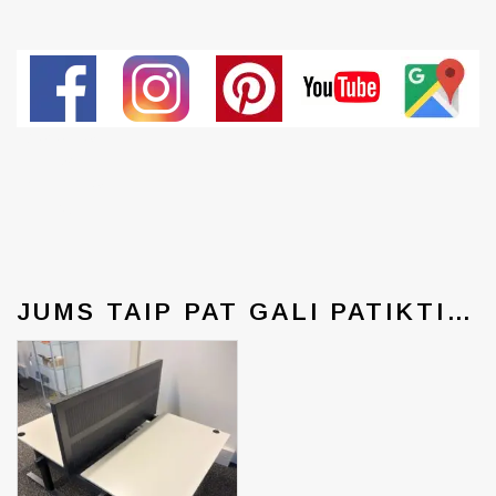
Generated
by
snarskismed
ia.com
JUMS TAIP PAT GALI PATIKTI…