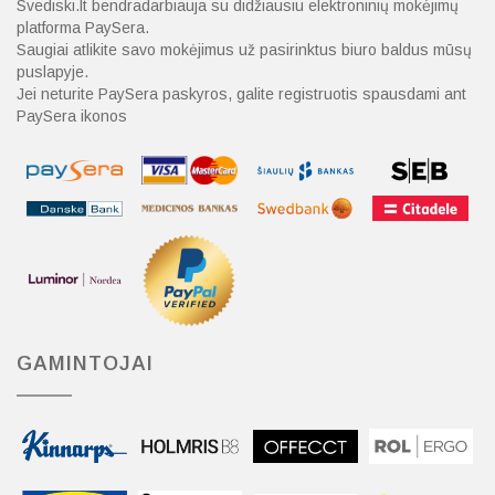
Svediski.lt bendradarbiauja su didžiausiu elektroninių mokėjimų
platforma PaySera.
Saugiai atlikite savo mokėjimus už pasirinktus biuro baldus mūsų
puslapyje.
Jei neturite PaySera paskyros, galite registruotis spausdami ant
PaySera ikonos
GAMINTOJAI