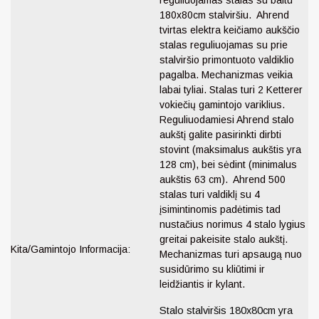
180x80cm stalviršiu. Ahrend
tvirtas elektra keičiamo aukščio
stalas reguliuojamas su prie
stalviršio primontuoto valdiklio
pagalba. Mechanizmas veikia
labai tyliai. Stalas turi 2 Ketterer
vokiečių gamintojo variklius.
Reguliuodamiesi Ahrend stalo
aukštį galite pasirinkti dirbti
stovint (maksimalus aukštis yra
128 cm), bei sėdint (minimalus
aukštis 63 cm). Ahrend 500
stalas turi valdiklį su 4
įsimintinomis padėtimis tad
nustačius norimus 4 stalo lygius
greitai pakeisite stalo aukštį.
Kita/Gamintojo Informacija:
Mechanizmas turi apsaugą nuo
susidūrimo su kliūtimi ir
leidžiantis ir kylant.
Stalo stalviršis 180x80cm yra