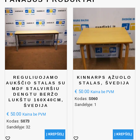
REGULIUOJAMO
KINNARPS ĄŽUOLO
AUKŠČIO STALAS SU
STALAS, ŠVEDIJA
MDF STALVIRŠIU
€
50.00
Kaina be PVM
DENGTU BERŽO
Kodas:
S060
LUKŠTU 160X40CM,
Sandėlyje: 1
ŠVEDIJA
€
50.00
Kaina be PVM
Kodas:
S073
Sandėlyje: 32
Į KREPŠELĮ
Į KREPŠELĮ