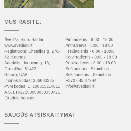
MUS RASITE:
Švediški Biuro Baldai -
Pirmadienis - 8:00 - 18:00
www.svediski.lt
Antradienis - 8:00 - 18:00
Registruota: Chemijos g. 27C-
Trečiadienis - 8:00 - 18:00
62, Kaunas
Ketvirtadienis - 8:00 - 18:00
Sandėlis: Jaunimo g. 18,
Penktadienis - 8:00 - 18:00
Gruzdžiai, 81422
Šeštadienis - Skambinti
Retaro, UAB
Sekmadienis - Skambinti
Įmonės kodas: 306043335
+370 645 37244
PVM kodas: LT100015114011
info@svediski.lt
A.S. LT927290099038393421
Citadele bankas
SAUGŪS ATSISKAITYMAI