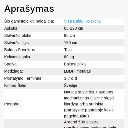
Aprašymas
Šio gamintojo kiti baldai čia:
Visa Baldų Kolekcija
Aukštis:
63-128 cm
Stalviršio plotis:
80 cm
Stalviršio ilgis:
180 cm
Baldas Surinktas:
Taip
Keliamoji galia:
80 kg
Spalva:
Baltas| pilka
Medžiaga:
LMDP| metalas
Pristatymo Terminas:
3-7 d.d
Kilmės Šalis:
Švedija
Naujas stalviršis, naudotas
mechanizmas Galime siųsti
Pastaba:
išardytą arba surinktą
(parašykite pastaboje kokio
pageidaujate)
Ahrend 500 elektra
reguliuojamas stalas su baltu