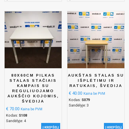
80X60CM PILKAS
AUKŠTAS STALAS SU
STALAS STAČIAIS
IŠPLĖTIMU IR
KAMPAIS SU
RATUKAIS, ŠVEDIJA
REGULIUOJAMO
€
40.00
Kaina be PVM
AUKŠČIO KOJOMIS,
Kodas:
S079
ŠVEDIJA
Sandėlyje: 3
€
70.00
Kaina be PVM
Kodas:
S108
Sandėlyje: 4
Į KREPŠELĮ
Į KREPŠELĮ